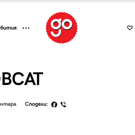
ъбития
BCAT
ентара
Сподели:
к
Tender is the Wine – Какво
чаша
се пие на Лазурния бряг