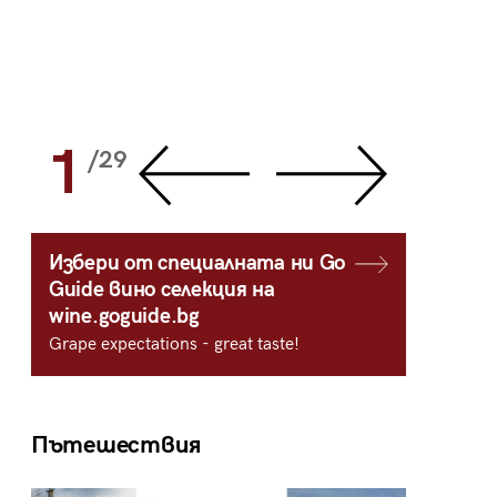
1
2
/29
/
Избери от специалната ни Go
Guide вино селекция на
wine.goguide.bg
Grape expectations - great taste!
Пътешествия