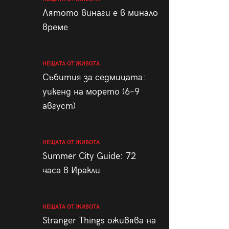
пания
Лятото винаги е в минало
време
НЕЩАТА ОТ ЖИВОТА
28
/29
Събития за седмицата:
уикенд на морето (6–9
август)
НЕЩАТА ОТ ЖИВОТА
Summer City Guide: 72
часа в Иракли
НЕЩАТА ОТ ЖИВОТА
Stranger Things оживява на