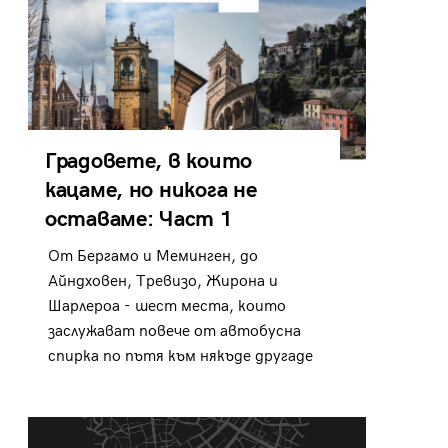
Градовете, в които
кацаме, но никога не
оставаме: Част 1
От Бергамо и Меминген, до
Айндховен, Тревизо, Жирона и
Шарлероа - шест места, които
заслужават повече от автобусна
спирка по пътя към някъде другаде