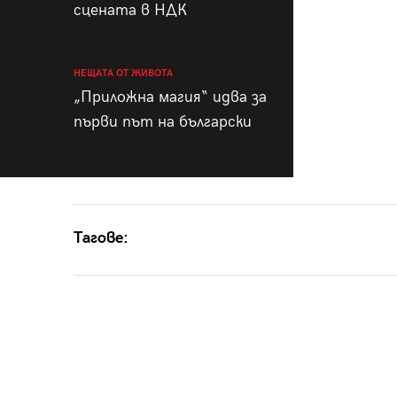
сцената в НДК
НЕЩАТА ОТ ЖИВОТА
„Приложна магия“ идва за
първи път на български
Тагове: