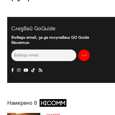
Следвай GoGuide
Въведи email, за да получаваш GO Guide
бюлетин
Намерено в