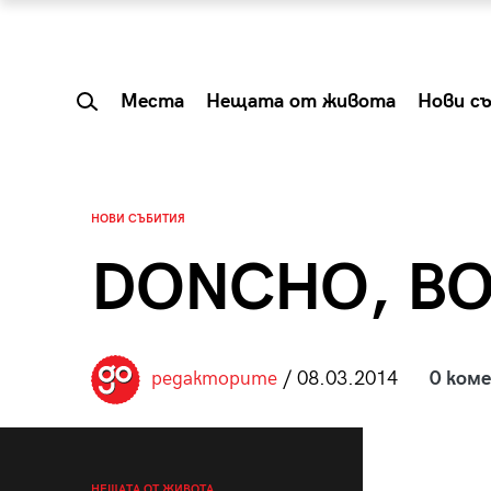
Места
Нещата от живота
Нови с
НОВИ СЪБИТИЯ
DONCHO, BO
редакторите
/ 08.03.2014
0 ком
 Shareable:
Summer Prelude: ка
лги вечери и
започва лятото в 
НЕЩАТА ОТ ЖИВОТА