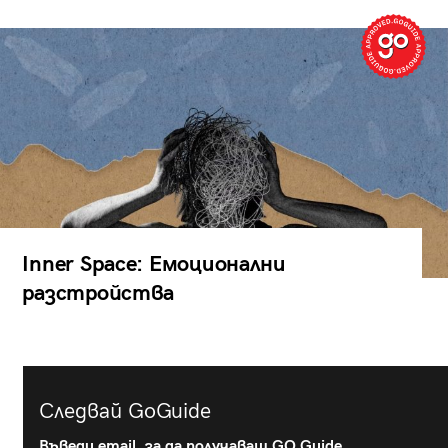
Inner Space: Емоционални
разстройства
Следвай GoGuide
Въведи email, за да получаваш GO Guide