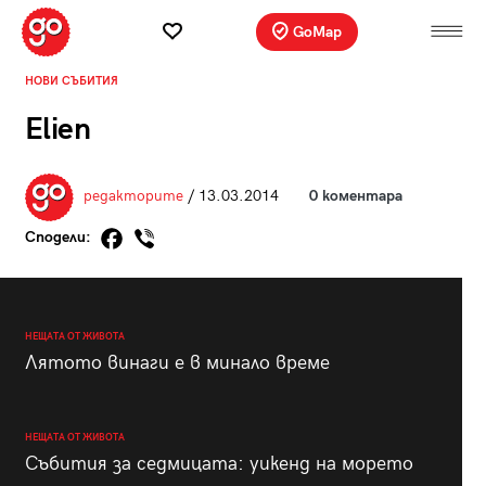
GoMap
НОВИ СЪБИТИЯ
Elien
редакторите
/ 13.03.2014
0 коментара
Сподели:
НЕЩАТА ОТ ЖИВОТА
Лятото винаги е в минало време
НЕЩАТА ОТ ЖИВОТА
Събития за седмицата: уикенд на морето