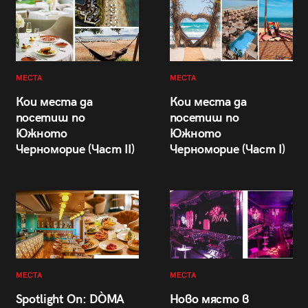
МЕСТА
МЕСТА
Кои места да
Кои места да
посетиш по
посетиш по
Южното
Южното
Черноморие (Част II)
Черноморие (Част I)
МЕСТА
МЕСТА
Spotlight On: DÒMA
Ново място в