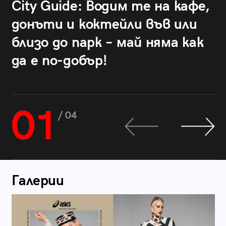
City Guide: Водим те на кафе,
донъти и коктейли във или
близо до парк – май няма как
да е по-добър!
01
/ 04
Галерии