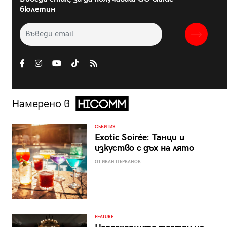
бюлетин
Намерено в
СЪБИТИЯ
Exotic Soirée: Танци и
изкуство с дъх на лято
ОТ ИВАН ПЪРВАНОВ
FEATURE