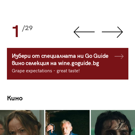
1
/29
Избери от специалната ни Go Guide
вино селекция на wine.goguide.bg
Grape expectations - great taste!
Кино