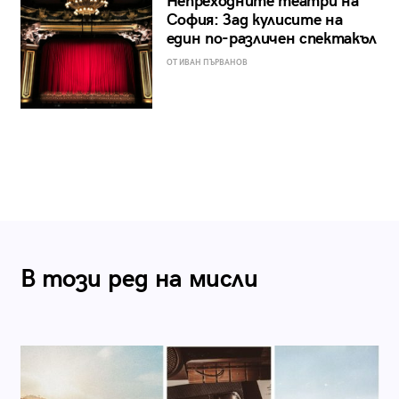
Непреходните театри на
София: Зад кулисите на
един по-различен спектакъл
ОТ ИВАН ПЪРВАНОВ
В този ред на мисли