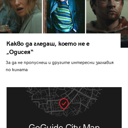
Какво да гледаш, което не е
„Одисея“
За да не пропуснеш и другите интересни заглавия
по кината