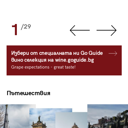
1
/29
Избери от специалната ни Go Guide
вино селекция на wine.goguide.bg
Grape expectations - great taste!
Пътешествия