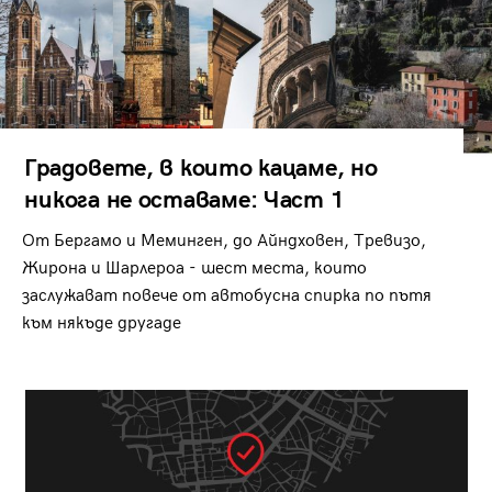
Градовете, в които кацаме, но
никога не оставаме: Част 1
От Бергамо и Меминген, до Айндховен, Тревизо,
Жирона и Шарлероа - шест места, които
заслужават повече от автобусна спирка по пътя
към някъде другаде