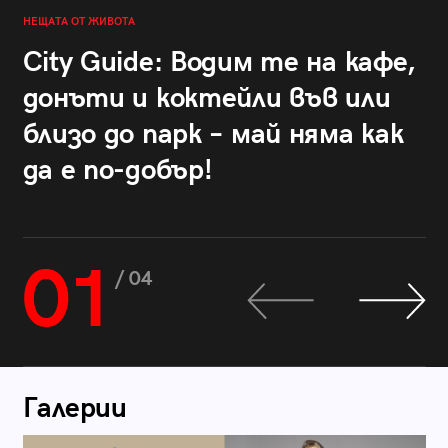
НЕЩАТА ОТ ЖИВОТА
City Guide: Водим те на кафе,
донъти и коктейли във или
близо до парк – май няма как
да е по-добър!
01
/ 04
Галерии