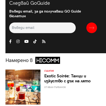
Следвай GoGuide
Въведи email, за да получаваш GO Guide
бюлетин
Намерено в
СЪБИТИЯ
Exotic Soirée: Танци и
изкуство с дъх на лято
ОТ ИВАН ПЪРВАНОВ