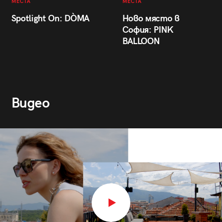
МЕСТА
МЕСТА
Spotlight On: DÒMA
Ново място в
София: PINK
BALLOON
Видео