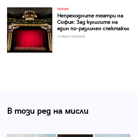
FEATURE
Непреходните театри на
София: Зад кулисите на
един по-различен спектакъл
ОТ ИВАН ПЪРВАНОВ
В този ред на мисли