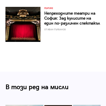
FEATURE
Непреходните театри на
София: Зад кулисите на
един по-различен спектакъл
ОТ ИВАН ПЪРВАНОВ
В този ред на мисли