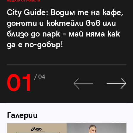
НЕЩАТА ОТ ЖИВОТА
City Guide: Водим те на кафе,
донъти и коктейли във или
близо до парк – май няма как
да е по-добър!
01
/ 04
Галерии