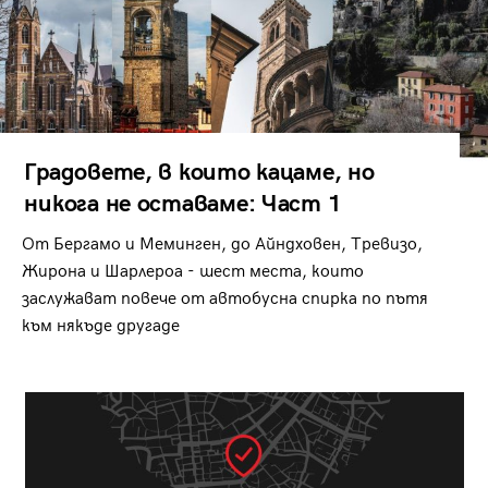
Градовете, в които кацаме, но
никога не оставаме: Част 1
От Бергамо и Меминген, до Айндховен, Тревизо,
Жирона и Шарлероа - шест места, които
заслужават повече от автобусна спирка по пътя
към някъде другаде