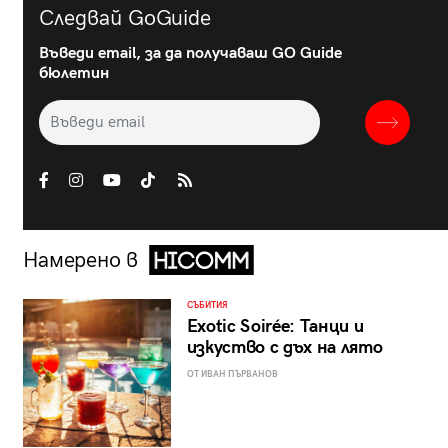
Следвай GoGuide
Въведи email, за да получаваш GO Guide
бюлетин
Намерено в
СЪБИТИЯ
Exotic Soirée: Танци и
изкуство с дъх на лято
ОТ ИВАН ПЪРВАНОВ