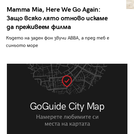
Mamma Mia, Here We Go Again:
Защо всяко лято отново искаме
да преживеем филма
Където на заден фон звучи ABBA, а пред теб е
синьото море