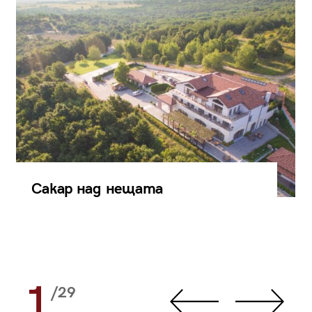
Сакар над нещата
1
/29