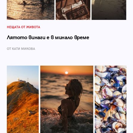
НЕЩАТА ОТ ЖИВОТА
Лятото винаги е в минало време
ОТ КАТИ МИКОВА