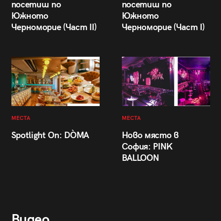
посетиш по
посетиш по
Южното
Южното
Черноморие (Част II)
Черноморие (Част I)
МЕСТА
МЕСТА
Spotlight On: DÒMA
Ново място в
София: PINK
BALLOON
Видео