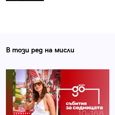
В този ред на мисли