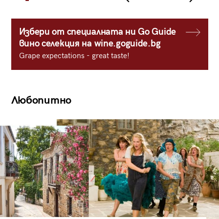
Избери от специалната ни Go Guide
вино селекция на wine.goguide.bg
Grape expectations - great taste!
Любопитно