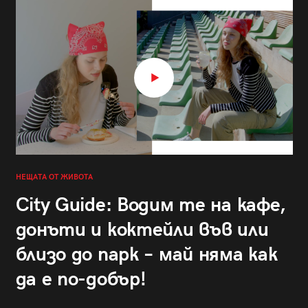
НЕЩАТА ОТ ЖИВОТА
City Guide: Водим те на кафе,
донъти и коктейли във или
близо до парк – май няма как
да е по-добър!