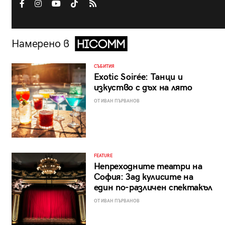
Намерено в
СЪБИТИЯ
Exotic Soirée: Танци и
изкуство с дъх на лято
ОТ ИВАН ПЪРВАНОВ
FEATURE
Непреходните театри на
София: Зад кулисите на
един по-различен спектакъл
ОТ ИВАН ПЪРВАНОВ