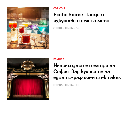
СЪБИТИЯ
Exotic Soirée: Танци и
изкуство с дъх на лято
ОТ ИВАН ПЪРВАНОВ
FEATURE
Непреходните театри на
София: Зад кулисите на
един по-различен спектакъл
ОТ ИВАН ПЪРВАНОВ