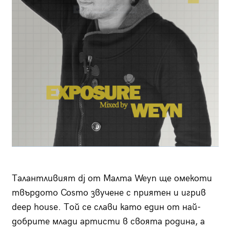
Талантливият dj от Малта Weyn ще омекоти
твърдото Cosmo звучене с приятен и игрив
deep house. Той се слави като един от най-
добрите млади артисти в своята родина, а