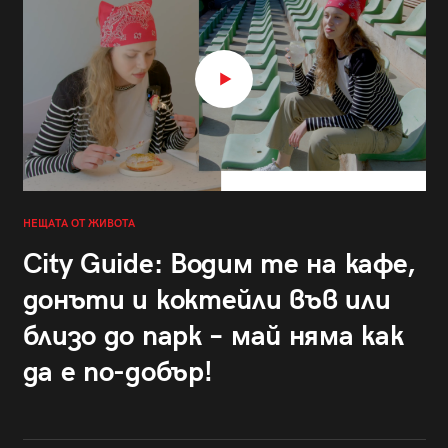
НЕЩАТА ОТ ЖИВОТА
City Guide: Водим те на кафе,
донъти и коктейли във или
близо до парк – май няма как
да е по-добър!