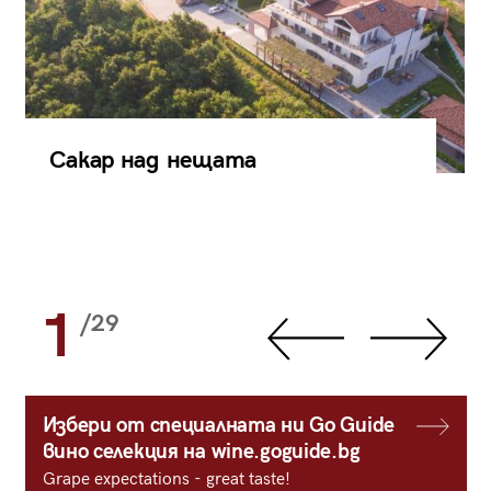
Сакар над нещата
1
/29
Избери от специалната ни Go Guide
вино селекция на wine.goguide.bg
Grape expectations - great taste!