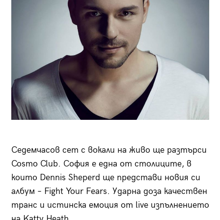
Седемчасов сет с вокали на живо ще разтърси
Cosmo Club. София е една от столиците, в
които Dennis Sheperd ще представи новия си
албум – Fight Your Fears. Ударна доза качествен
транс и истинска емоция от live изпълнението
на Katty Heath.