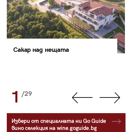
Сакар над нещата
1
/29
Избери от специалната ни Go Guide
вино селекция на wine.goguide.bg