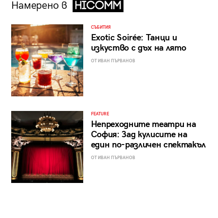
Намерено в
СЪБИТИЯ
Exotic Soirée: Танци и
изкуство с дъх на лято
ОТ ИВАН ПЪРВАНОВ
FEATURE
Непреходните театри на
София: Зад кулисите на
един по-различен спектакъл
ОТ ИВАН ПЪРВАНОВ