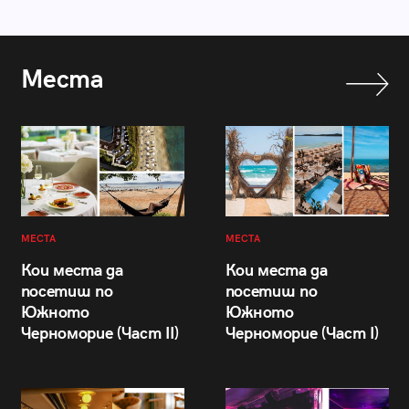
Места
МЕСТА
МЕСТА
Кои места да
Кои места да
посетиш по
посетиш по
Южното
Южното
Черноморие (Част II)
Черноморие (Част I)