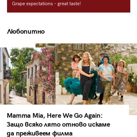
Grape expectations - great taste!
Любопитно
Mamma Mia, Here We Go Again:
Защо всяко лято отново искаме
да преживеем филма