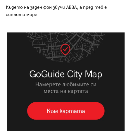
Където на заден фон звучи ABBA, а пред теб е
синьото море