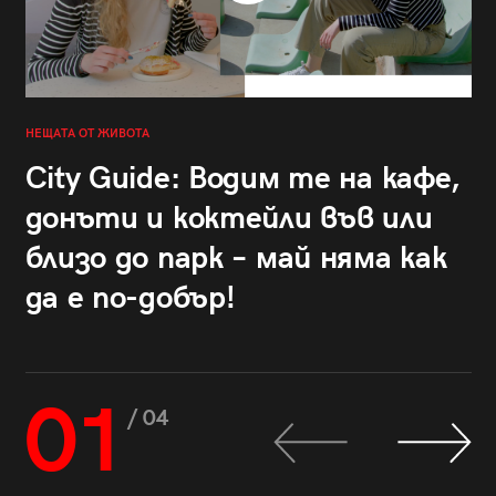
НЕЩАТА ОТ ЖИВОТА
City Guide: Водим те на кафе,
донъти и коктейли във или
близо до парк – май няма как
да е по-добър!
01
/ 04