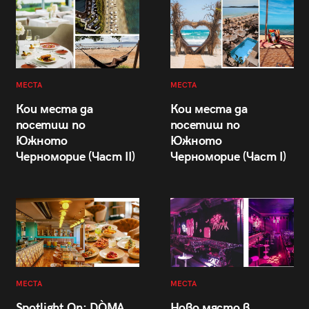
МЕСТА
МЕСТА
Кои места да
Кои места да
посетиш по
посетиш по
Южното
Южното
Черноморие (Част II)
Черноморие (Част I)
МЕСТА
МЕСТА
Spotlight On: DÒMA
Ново място в