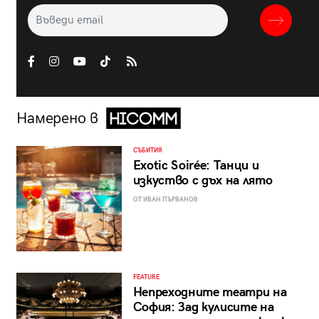
Намерено в
СЪБИТИЯ
Exotic Soirée: Танци и
изкуство с дъх на лято
ОТ ИВАН ПЪРВАНОВ
FEATURE
Непреходните театри на
София: Зад кулисите на