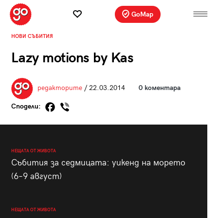
GoMap
НОВИ СЪБИТИЯ
Lazy motions by Kas
редакторите
/ 22.03.2014
0 коментара
Сподели:
НЕЩАТА ОТ ЖИВОТА
Събития за седмицата: уикенд на морето
(6–9 август)
НЕЩАТА ОТ ЖИВОТА