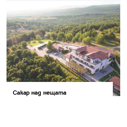
Сакар над нещата