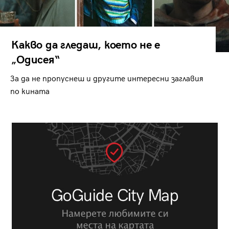
Какво да гледаш, което не е
„Одисея“
За да не пропуснеш и другите интересни заглавия
по кината