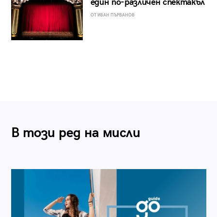
един по-различен спектакъл
ОТ ИВАН ПЪРВАНОВ
В този ред на мисли