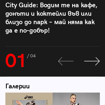
City Guide: Водим те на кафе,
донъти и коктейли във или
близо до парк – май няма как
да е по-добър!
01
/ 04
Галерии