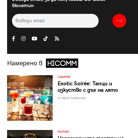
бюлетин
Намерено в
СЪБИТИЯ
Exotic Soirée: Танци и
изкуство с дъх на лято
ОТ ИВАН ПЪРВАНОВ
FEATURE