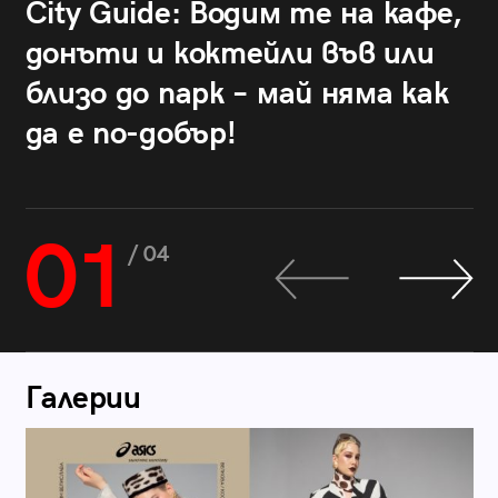
City Guide: Водим те на кафе,
донъти и коктейли във или
близо до парк – май няма как
да е по-добър!
01
/ 04
Галерии