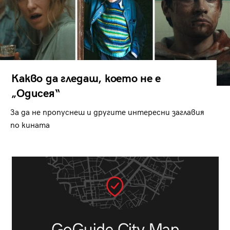
Какво да гледаш, което не е
„Одисея“
За да не пропуснеш и другите интересни заглавия
по кината