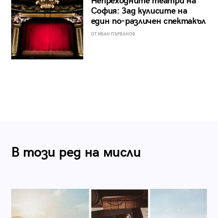
Непреходните театри на
София: Зад кулисите на
един по-различен спектакъл
ОТ ИВАН ПЪРВАНОВ
В този ред на мисли