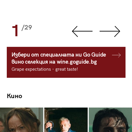
1
/29
Избери от специалната ни Go Guide
вино селекция на wine.goguide.bg
Grape expectations - great taste!
Кино