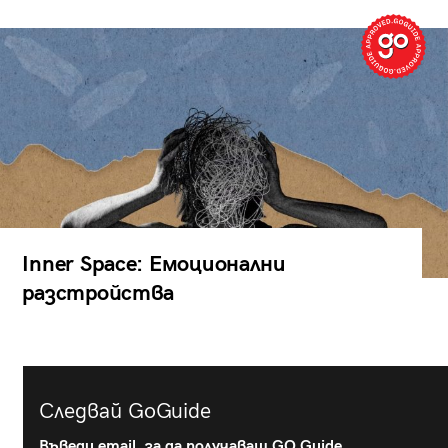
Inner Space: Емоционални
разстройства
Следвай GoGuide
Въведи email, за да получаваш GO Guide