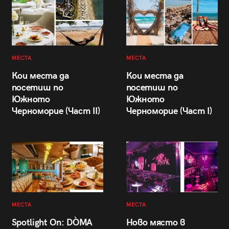
МЕСТА
МЕСТА
Кои места да
Кои места да
посетиш по
посетиш по
Южното
Южното
Черноморие (Част II)
Черноморие (Част I)
МЕСТА
МЕСТА
Spotlight On: DÒMA
Ново място в