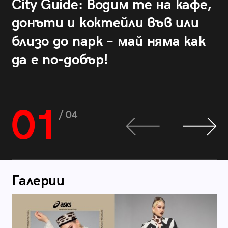
City Guide: Водим те на кафе,
донъти и коктейли във или
близо до парк – май няма как
да е по-добър!
01
/ 04
Галерии