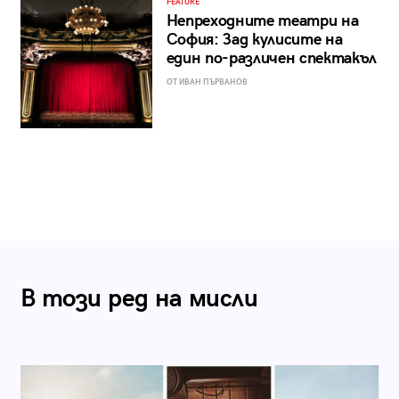
FEATURE
Непреходните театри на
София: Зад кулисите на
един по-различен спектакъл
ОТ ИВАН ПЪРВАНОВ
В този ред на мисли