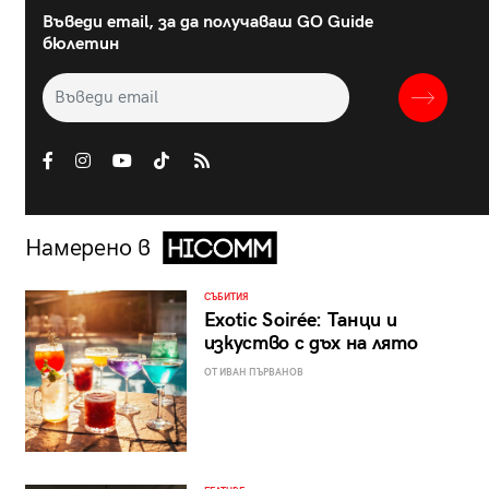
Въведи email, за да получаваш GO Guide
бюлетин
Намерено в
СЪБИТИЯ
Exotic Soirée: Танци и
изкуство с дъх на лято
ОТ ИВАН ПЪРВАНОВ