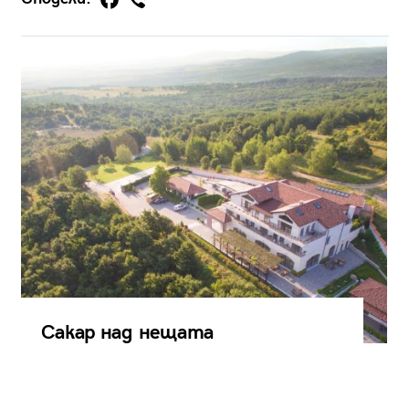
Сакар над нещата