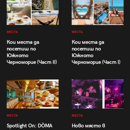
МЕСТА
МЕСТА
Кои места да
Кои места да
посетиш по
посетиш по
Южното
Южното
Черноморие (Част II)
Черноморие (Част I)
МЕСТА
МЕСТА
Spotlight On: DÒMA
Ново място в