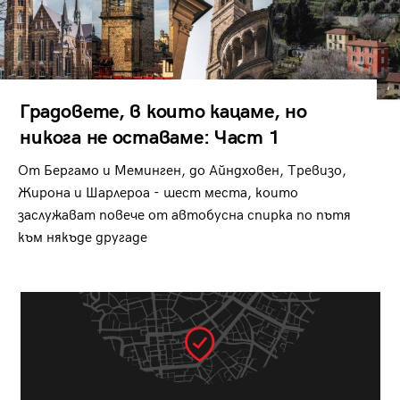
Градовете, в които кацаме, но
никога не оставаме: Част 1
От Бергамо и Меминген, до Айндховен, Тревизо,
Жирона и Шарлероа - шест места, които
заслужават повече от автобусна спирка по пътя
към някъде другаде