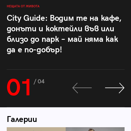
НЕЩАТА ОТ ЖИВОТА
City Guide: Водим те на кафе,
донъти и коктейли във или
близо до парк – май няма как
да е по-добър!
01
/ 04
Галерии