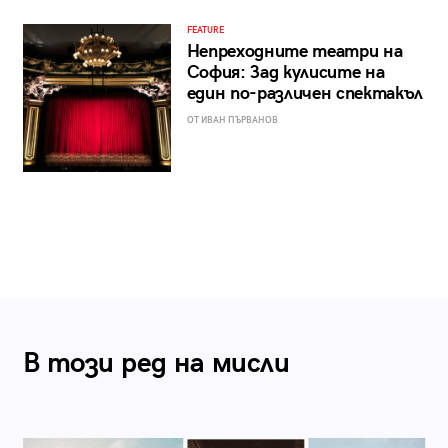
FEATURE
Непреходните театри на
София: Зад кулисите на
един по-различен спектакъл
ОТ ИВАН ПЪРВАНОВ
В този ред на мисли