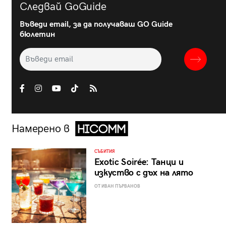
Следвай GoGuide
Въведи email, за да получаваш GO Guide
бюлетин
Намерено в
СЪБИТИЯ
Exotic Soirée: Танци и
изкуство с дъх на лято
ОТ ИВАН ПЪРВАНОВ