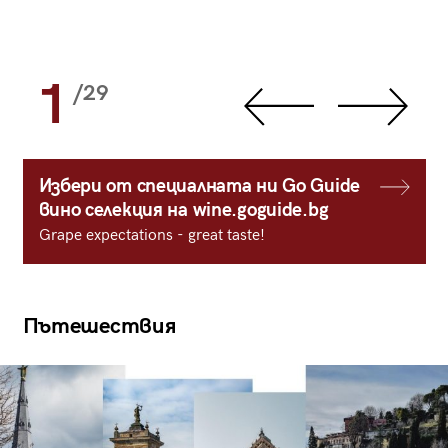
1
/29
Избери от специалната ни Go Guide
вино селекция на wine.goguide.bg
Grape expectations - great taste!
Пътешествия