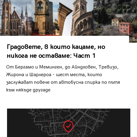
Градовете, в които кацаме, но
никога не оставаме: Част 1
От Бергамо и Меминген, до Айндховен, Тревизо,
Жирона и Шарлероа - шест места, които
заслужават повече от автобусна спирка по пътя
към някъде другаде