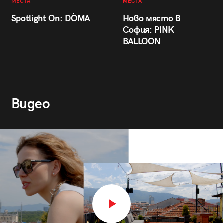
МЕСТА
МЕСТА
Spotlight On: DÒMA
Ново място в
София: PINK
BALLOON
Видео