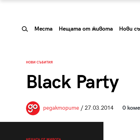
Места
Нещата от живота
Нови с
НОВИ СЪБИТИЯ
Black Party
редакторите
/ 27.03.2014
0 ком
 Shareable:
Summer Prelude: ка
лги вечери и
започва лятото в 
НЕЩАТА ОТ ЖИВОТА