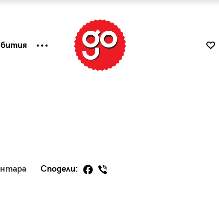
ъбития
ентара
Сподели:
к
Tender is the Wine – Какво
чаша
се пие на Лазурния бряг