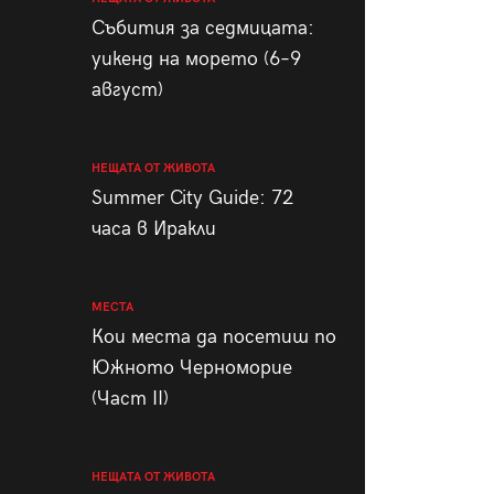
пания
Събития за седмицата:
уикенд на морето (6–9
август)
28
/29
НЕЩАТА ОТ ЖИВОТА
Summer City Guide: 72
часа в Иракли
МЕСТА
Кои места да посетиш по
Южното Черноморие
(Част II)
НЕЩАТА ОТ ЖИВОТА