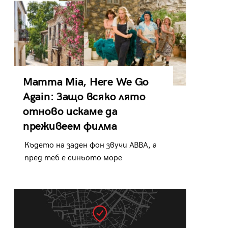
Mamma Mia, Here We Go
Again: Защо всяко лято
отново искаме да
преживеем филма
Където на заден фон звучи ABBA, а
пред теб е синьото море