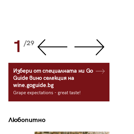
1
2
/29
/
Избери от специалната ни Go
Guide вино селекция на
wine.goguide.bg
Grape expectations - great taste!
Любопитно