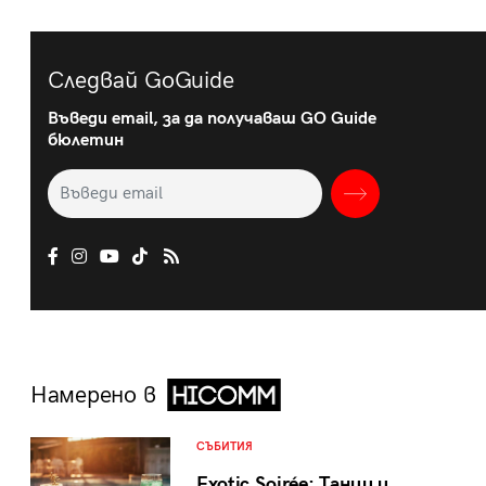
Следвай GoGuide
Въведи email, за да получаваш GO Guide
бюлетин
Намерено в
СЪБИТИЯ
Exotic Soirée: Танци и