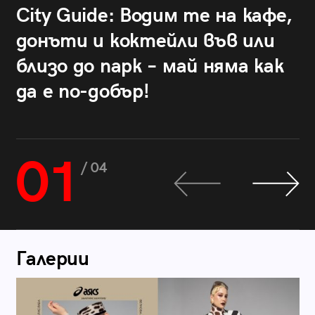
City Guide: Водим те на кафе,
донъти и коктейли във или
близо до парк – май няма как
да е по-добър!
01
/ 04
Галерии