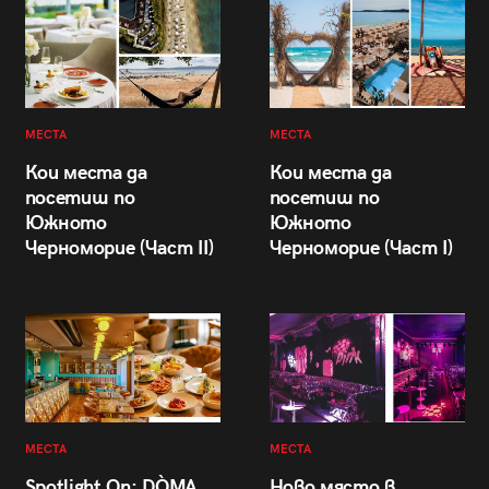
МЕСТА
МЕСТА
Кои места да
Кои места да
посетиш по
посетиш по
Южното
Южното
Черноморие (Част II)
Черноморие (Част I)
МЕСТА
МЕСТА
Spotlight On: DÒMA
Ново място в