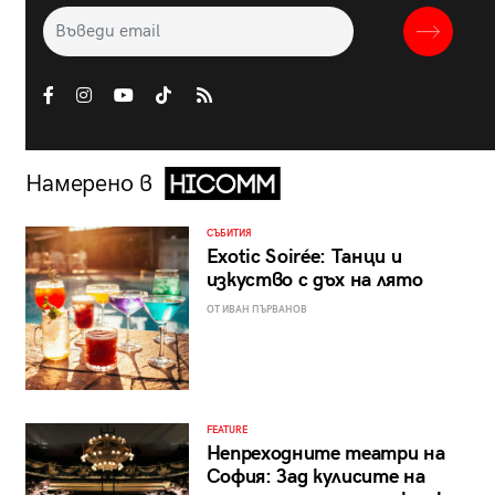
Намерено в
СЪБИТИЯ
Exotic Soirée: Танци и
изкуство с дъх на лято
ОТ ИВАН ПЪРВАНОВ
FEATURE
Непреходните театри на
София: Зад кулисите на