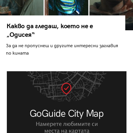
Какво да гледаш, което не е
„Одисея“
За да не пропуснеш и другите интересни заглавия
по кината