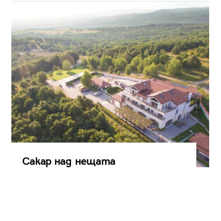
Сакар над нещата