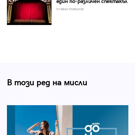
един по-различен спектакъл
ОТ ИВАН ПЪРВАНОВ
В този ред на мисли