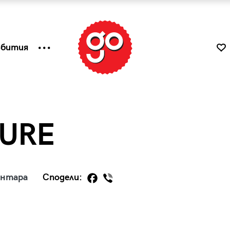
ъбития
URE
ентара
Сподели:
к
Tender is the Wine – Какво
чаша
се пие на Лазурния бряг