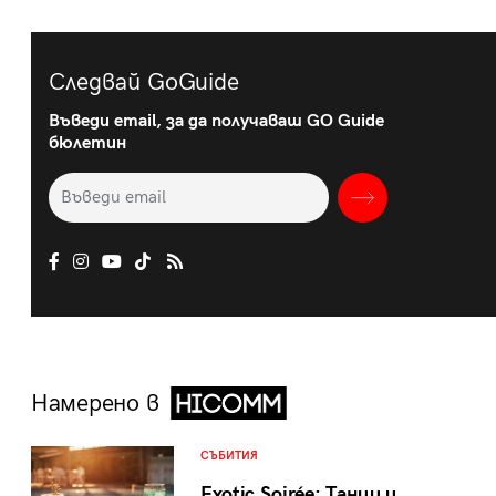
Следвай GoGuide
Въведи email, за да получаваш GO Guide
бюлетин
Намерено в
СЪБИТИЯ
Exotic Soirée: Танци и