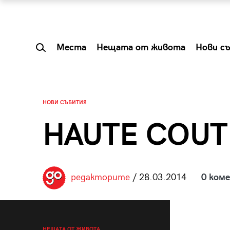
Места
Нещата от живота
Нови с
НОВИ СЪБИТИЯ
HAUTE COUT
редакторите
/ 28.03.2014
0 ком
 Shareable:
Summer Prelude: ка
лги вечери и
започва лятото в 
НЕЩАТА ОТ ЖИВОТА