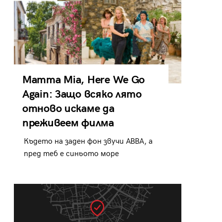
Mamma Mia, Here We Go
Again: Защо всяко лято
отново искаме да
преживеем филма
Където на заден фон звучи ABBA, а
пред теб е синьото море