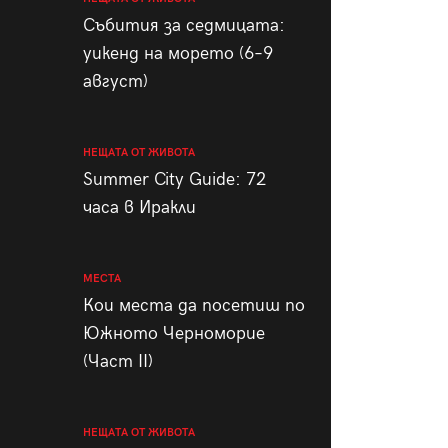
пания
Събития за седмицата:
уикенд на морето (6–9
август)
28
/29
НЕЩАТА ОТ ЖИВОТА
Summer City Guide: 72
часа в Иракли
МЕСТА
Кои места да посетиш по
Южното Черноморие
(Част II)
НЕЩАТА ОТ ЖИВОТА