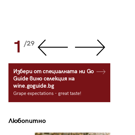
1
2
/29
/
Избери от специалната ни Go
Guide вино селекция на
wine.goguide.bg
Grape expectations - great taste!
Любопитно