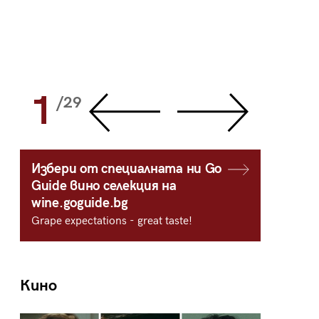
1
2
/29
/
Избери от специалната ни Go
Guide вино селекция на
wine.goguide.bg
Grape expectations - great taste!
Кино