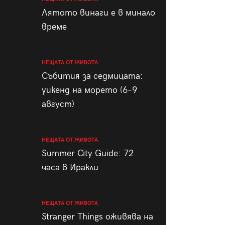
пания
Лятото винаги е в минало
време
НЕЩАТА ОТ ЖИВОТА
28
/29
Събития за седмицата:
уикенд на морето (6–9
август)
НЕЩАТА ОТ ЖИВОТА
Summer City Guide: 72
часа в Иракли
НЕЩАТА ОТ ЖИВОТА
Stranger Things оживява на