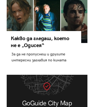
Какво да гледаш, което
не е „Одисея“
За да не пропуснеш и другите
интересни заглавия по кината