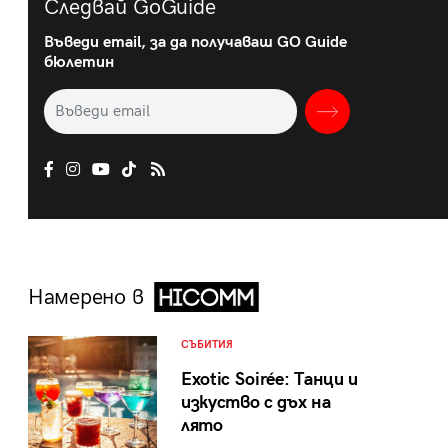
Следвай GoGuide
Въведи email, за да получаваш GO Guide
бюлетин
Намерено в
СЪБИТИЯ
Exotic Soirée: Танци и
изкуство с дъх на
лято