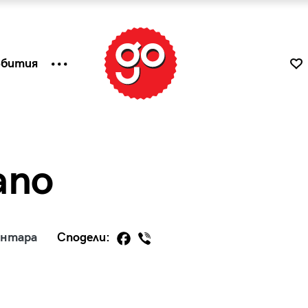
ъбития
ano
ентара
Сподели:
к
Tender is the Wine – Какво
чаша
се пие на Лазурния бряг