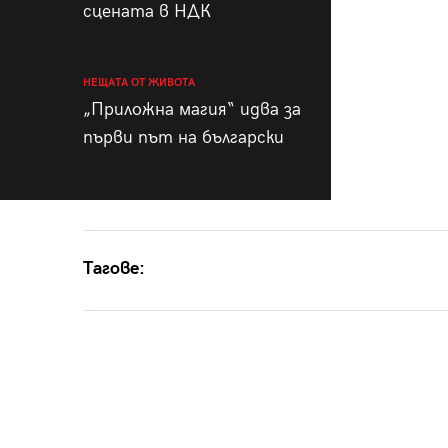
сцената в НДК
НЕЩАТА ОТ ЖИВОТА
„Приложна магия“ идва за
първи път на български
Тагове: