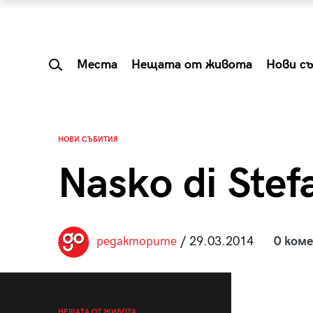
Места
Нещата от живота
Нови с
НОВИ СЪБИТИЯ
Nasko di Stef
редакторите
/ 29.03.2014
0 ком
 Shareable:
Summer Prelude: ка
лги вечери и
започва лятото в 
НЕЩАТА ОТ ЖИВОТА