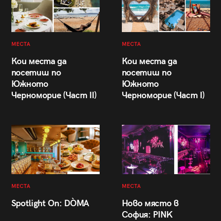
МЕСТА
МЕСТА
Кои места да
Кои места да
посетиш по
посетиш по
Южното
Южното
Черноморие (Част II)
Черноморие (Част I)
МЕСТА
МЕСТА
Spotlight On: DÒMA
Ново място в
София: PINK