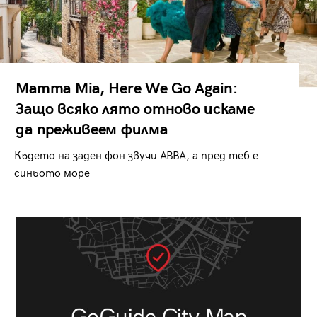
Mamma Mia, Here We Go Again:
Защо всяко лято отново искаме
да преживеем филма
Където на заден фон звучи ABBA, а пред теб е
синьото море