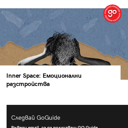
Inner Space: Емоционални
разстройства
Следвай GoGuide
Въведи email, за да получаваш GO Guide