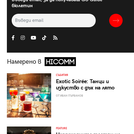
бюлетин
Намерено в
СЪБИТИЯ
Exotic Soirée: Танци и
изкуство с дъх на лято
ОТ ИВАН ПЪРВАНОВ
FEATURE