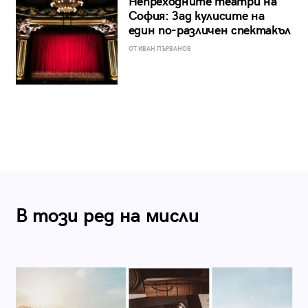
Непреходните театри на
София: Зад кулисите на
един по-различен спектакъл
ОТ ИВАН ПЪРВАНОВ
В този ред на мисли