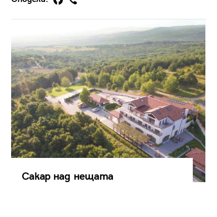
Сакар над нещата