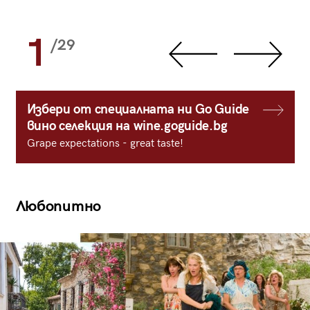
1
/29
Избери от специалната ни Go Guide
вино селекция на wine.goguide.bg
Grape expectations - great taste!
Любопитно