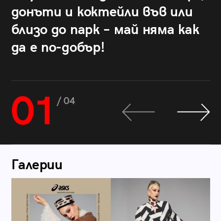
донъти и коктейли във или
близо до парк – май няма как
да е по-добър!
01
/ 04
Галерии