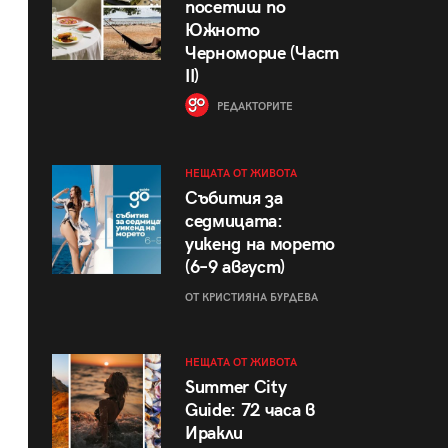
посетиш по
Южното
Черноморие (Част
II)
РЕДАКТОРИТЕ
НЕЩАТА ОТ ЖИВОТА
Събития за
седмицата:
уикенд на морето
(6–9 август)
ОТ КРИСТИЯНА БУРДЕВА
НЕЩАТА ОТ ЖИВОТА
Summer City
Guide: 72 часа в
Иракли