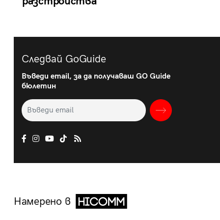
разстройства
Следвай GoGuide
Въведи email, за да получаваш GO Guide
бюлетин
Намерено в