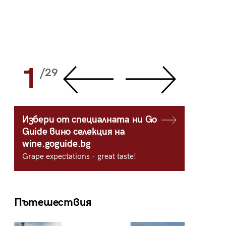
1
2
/29
/
Избери от специалната ни Go
Guide вино селекция на
wine.goguide.bg
Grape expectations - great taste!
Пътешествия