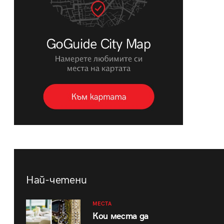
Най-четени
МЕСТА
Кои места да