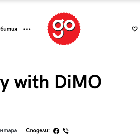
ъбития
y with DiMO
к
Tender is the Wine – Какво
ентара
Сподели:
чаша
се пие на Лазурния бряг