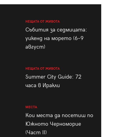
пания
НЕЩАТА ОТ ЖИВОТА
Събития за седмицата:
уикенд на морето (6–9
28
/29
август)
НЕЩАТА ОТ ЖИВОТА
Summer City Guide: 72
часа в Иракли
МЕСТА
Кои места да посетиш по
Южното Черноморие
(Част II)