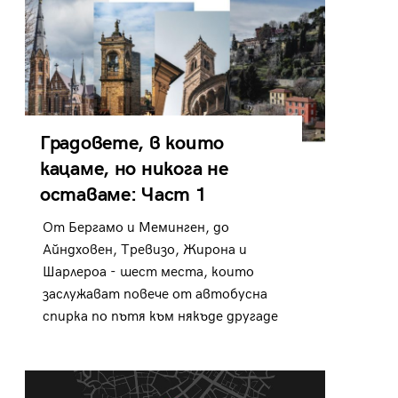
Градовете, в които
кацаме, но никога не
оставаме: Част 1
От Бергамо и Меминген, до
Айндховен, Тревизо, Жирона и
Шарлероа - шест места, които
заслужават повече от автобусна
спирка по пътя към някъде другаде