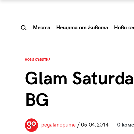
Места
Нещата от живота
Нови с
НОВИ СЪБИТИЯ
Glam Saturda
BG
 Shareable:
Summer Prelude: ка
редакторите
/ 05.04.2014
0 ком
лги вечери и
започва лятото в 