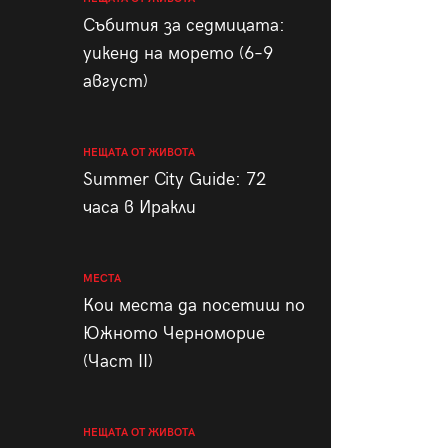
пания
Събития за седмицата:
уикенд на морето (6–9
август)
28
/29
НЕЩАТА ОТ ЖИВОТА
Summer City Guide: 72
часа в Иракли
МЕСТА
Кои места да посетиш по
Южното Черноморие
(Част II)
НЕЩАТА ОТ ЖИВОТА