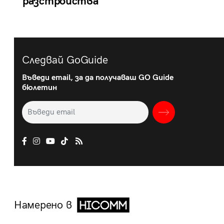
разстройства
Следвай GoGuide
Въведи email, за да получаваш GO Guide
бюлетин
Намерено в