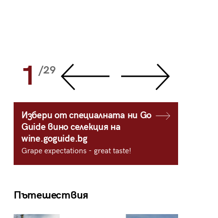
1
2
/29
/
Избери от специалната ни Go
Guide вино селекция на
wine.goguide.bg
Grape expectations - great taste!
Пътешествия