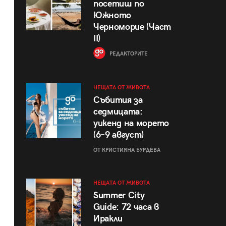
посетиш по
Южното
Черноморие (Част
II)
РЕДАКТОРИТЕ
НЕЩАТА ОТ ЖИВОТА
Събития за
седмицата:
уикенд на морето
(6–9 август)
ОТ КРИСТИЯНА БУРДЕВА
НЕЩАТА ОТ ЖИВОТА
Summer City
Guide: 72 часа в
Иракли