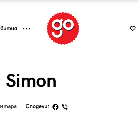
ъбития
– Simon
ентара
Сподели:
к
Tender is the Wine – Какво
чаша
се пие на Лазурния бряг