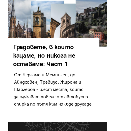
Градовете, в които
кацаме, но никога не
оставаме: Част 1
От Бергамо и Меминген, до
Айндховен, Тревизо, Жирона и
Шарлероа - шест места, които
заслужават повече от автобусна
спирка по пътя към някъде другаде