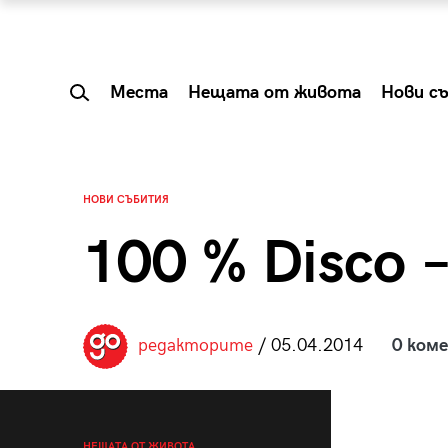
Места
Нещата от живота
Нови с
НОВИ СЪБИТИЯ
100 % Disco 
редакторите
/ 05.04.2014
0 ком
 Shareable:
Summer Prelude: ка
лги вечери и
започва лятото в 
НЕЩАТА ОТ ЖИВОТА