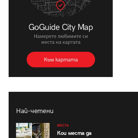
Най-четени
МЕСТА
Кои места да