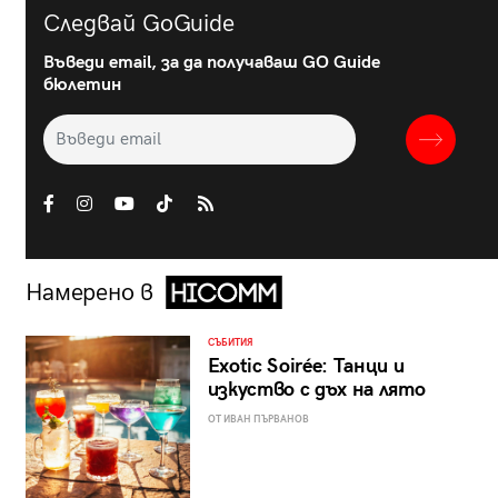
Следвай GoGuide
Въведи email, за да получаваш GO Guide
бюлетин
Намерено в
СЪБИТИЯ
Exotic Soirée: Танци и
изкуство с дъх на лято
ОТ ИВАН ПЪРВАНОВ