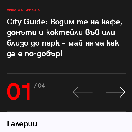
НЕЩАТА ОТ ЖИВОТА
City Guide: Водим те на кафе,
донъти и коктейли във или
близо до парк – май няма как
да е по-добър!
01
/ 04
Галерии