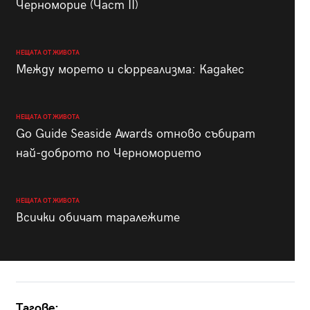
Черноморие (Част II)
НЕЩАТА ОТ ЖИВОТА
Между морето и сюрреализма: Кадакес
НЕЩАТА ОТ ЖИВОТА
Go Guide Seaside Awards отново събират
най-доброто по Черноморието
НЕЩАТА ОТ ЖИВОТА
Всички обичат таралежите
Тагове: