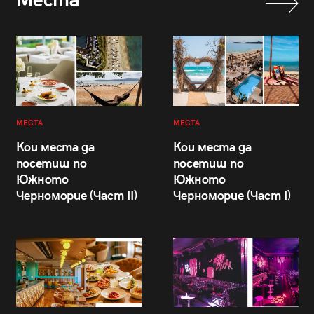
Места
МЕСТА
МЕСТА
Кои места да
Кои места да
посетиш по
посетиш по
Южното
Южното
Черноморие (Част II)
Черноморие (Част I)