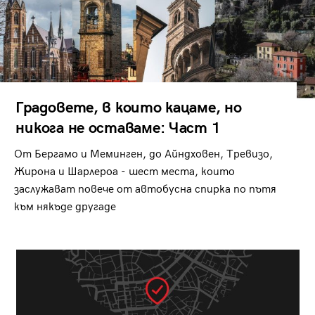
Градовете, в които кацаме, но
никога не оставаме: Част 1
От Бергамо и Меминген, до Айндховен, Тревизо,
Жирона и Шарлероа - шест места, които
заслужават повече от автобусна спирка по пътя
към някъде другаде