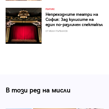
FEATURE
Непреходните театри на
София: Зад кулисите на
един по-различен спектакъл
ОТ ИВАН ПЪРВАНОВ
В този ред на мисли