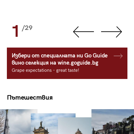
1
/29
Избери от специалната ни Go Guide
вино селекция на wine.goguide.bg
Grape expectations - great taste!
Пътешествия