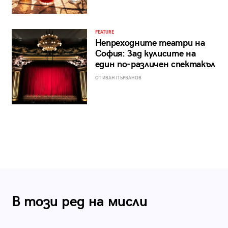
FEATURE
Непреходните театри на
София: Зад кулисите на
един по-различен спектакъл
ОТ ИВАН ПЪРВАНОВ
В този ред на мисли