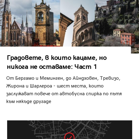
Градовете, в които кацаме, но
никога не оставаме: Част 1
От Бергамо и Меминген, до Айндховен, Тревизо,
Жирона и Шарлероа - шест места, които
заслужават повече от автобусна спирка по пътя
към някъде другаде