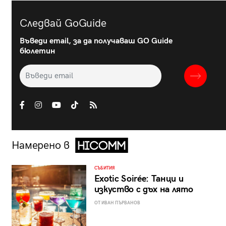
Следвай GoGuide
Въведи email, за да получаваш GO Guide
бюлетин
Намерено в
СЪБИТИЯ
Exotic Soirée: Танци и
изкуство с дъх на лято
ОТ ИВАН ПЪРВАНОВ