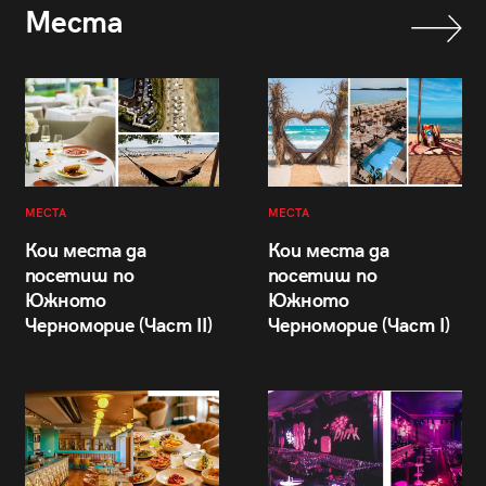
Места
МЕСТА
МЕСТА
Кои места да
Кои места да
посетиш по
посетиш по
Южното
Южното
Черноморие (Част II)
Черноморие (Част I)