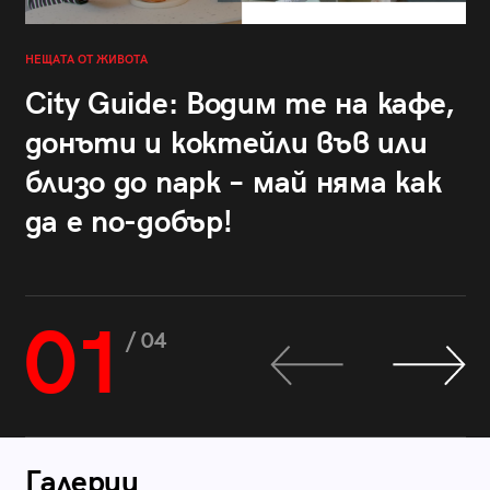
НЕЩАТА ОТ ЖИВОТА
City Guide: Водим те на кафе,
донъти и коктейли във или
близо до парк – май няма как
да е по-добър!
01
/ 04
Галерии