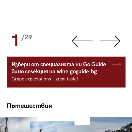
1
/29
Избери от специалната ни Go Guide
вино селекция на wine.goguide.bg
Grape expectations - great taste!
Пътешествия