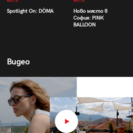
МЕСТА
МЕСТА
Spotlight On: DÒMA
Ново място в
София: PINK
BALLOON
Видео