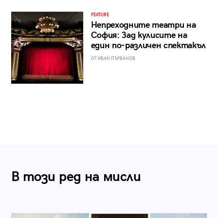
FEATURE
Непреходните театри на
София: Зад кулисите на
един по-различен спектакъл
ОТ ИВАН ПЪРВАНОВ
В този ред на мисли