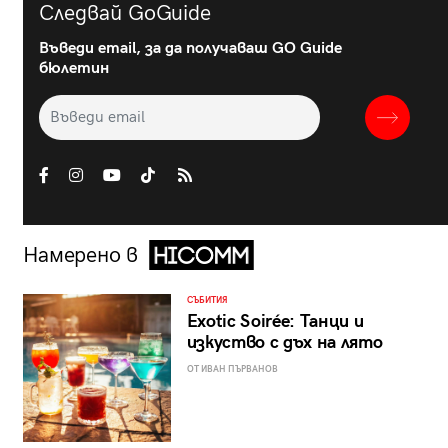
Следвай GoGuide
Въведи email, за да получаваш GO Guide
бюлетин
Намерено в
СЪБИТИЯ
Exotic Soirée: Танци и
изкуство с дъх на лято
ОТ ИВАН ПЪРВАНОВ