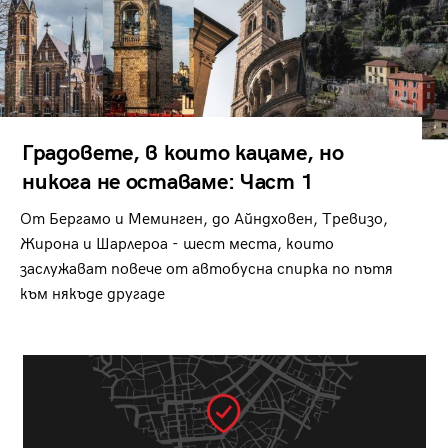
Градовете, в които кацаме, но
никога не оставаме: Част 1
От Бергамо и Меминген, до Айндховен, Тревизо,
Жирона и Шарлероа - шест места, които
заслужават повече от автобусна спирка по пътя
към някъде другаде