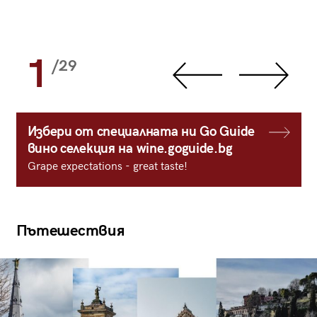
1
/29
Избери от специалната ни Go Guide
вино селекция на wine.goguide.bg
Grape expectations - great taste!
Пътешествия