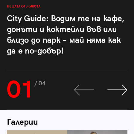
НЕЩАТА ОТ ЖИВОТА
City Guide: Водим те на кафе,
донъти и коктейли във или
близо до парк – май няма как
да е по-добър!
01
/ 04
Галерии