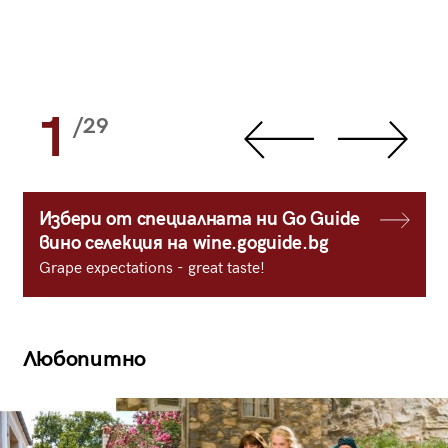
1
/29
Избери от специалната ни Go Guide
вино селекция на wine.goguide.bg
Grape expectations - great taste!
Любопитно