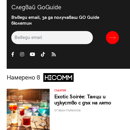
Следвай GoGuide
Въведи email, за да получаваш GO Guide
бюлетин
Намерено в
СЪБИТИЯ
Exotic Soirée: Танци и
изкуство с дъх на лято
ОТ ИВАН ПЪРВАНОВ