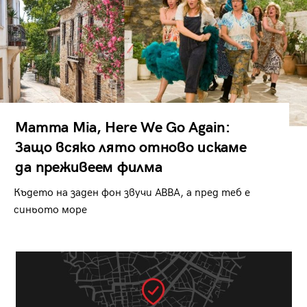
Mamma Mia, Here We Go Again:
Защо всяко лято отново искаме
да преживеем филма
Където на заден фон звучи ABBA, а пред теб е
синьото море