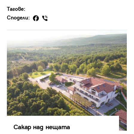
Тагове:
Сподели:
Сакар над нещата