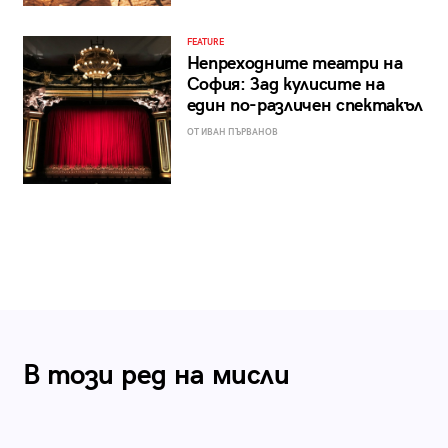
FEATURE
Непреходните театри на
София: Зад кулисите на
един по-различен спектакъл
ОТ ИВАН ПЪРВАНОВ
В този ред на мисли