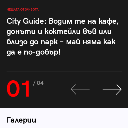
НЕЩАТА ОТ ЖИВОТА
City Guide: Водим те на кафе,
донъти и коктейли във или
близо до парк – май няма как
да е по-добър!
01
/ 04
Галерии