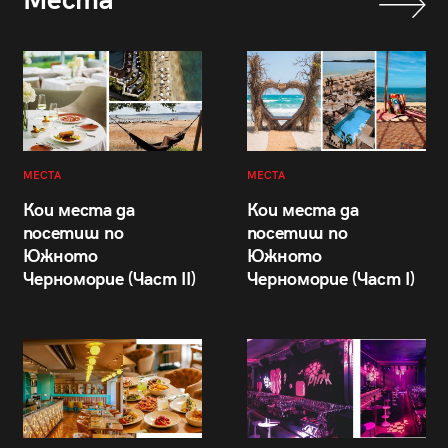
Места
МЕСТА
МЕСТА
Кои места да
Кои места да
посетиш по
посетиш по
Южното
Южното
Черноморие (Част II)
Черноморие (Част I)