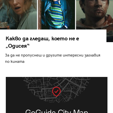
Какво да гледаш, което не е
„Одисея“
За да не пропуснеш и другите интересни заглавия
по кината