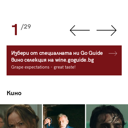
1
/29
Избери от специалната ни Go Guide
вино селекция на wine.goguide.bg
Grape expectations - great taste!
Кино