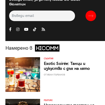
бюлетин
Намерено в
СЪБИТИЯ
Exotic Soirée: Танци и
изкуство с дъх на лято
ОТ ИВАН ПЪРВАНОВ
FEATURE