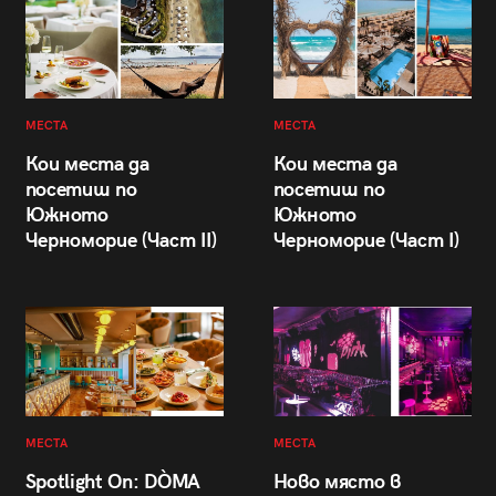
МЕСТА
МЕСТА
Кои места да
Кои места да
посетиш по
посетиш по
Южното
Южното
Черноморие (Част II)
Черноморие (Част I)
МЕСТА
МЕСТА
Spotlight On: DÒMA
Ново място в