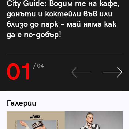
City Guide: Водим те на кафе,
донъти и коктейли във или
близо до парк – май няма как
да е по-добър!
01
/ 04
Галерии