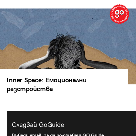
Inner Space: Емоционални
разстройства
Следвай GoGuide
Въведи email, за да получаваш GO Guide