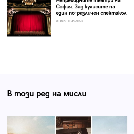
Непреходните театри на
София: Зад кулисите на
един по-различен спектакъл
ОТ ИВАН ПЪРВАНОВ
В този ред на мисли