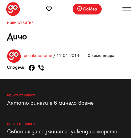
GoMap
НОВИ СЪБИТИЯ
Дичо
редакторите
/ 11.04.2014
0 коментара
Сподели:
НЕЩАТА ОТ ЖИВОТА
Лятото винаги е в минало време
НЕЩАТА ОТ ЖИВОТА
Събития за седмицата: уикенд на морето