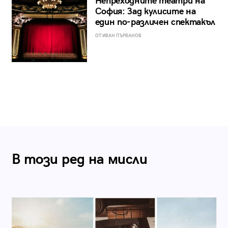
Непреходните театри на
София: Зад кулисите на
един по-различен спектакъл
ОТ ИВАН ПЪРВАНОВ
В този ред на мисли