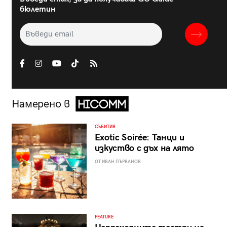
бюлетин
Намерено в
СЪБИТИЯ
Exotic Soirée: Танци и
изкуство с дъх на лято
ОТ ИВАН ПЪРВАНОВ
FEATURE