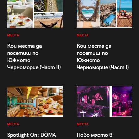
МЕСТА
МЕСТА
Кои места да
Кои места да
посетиш по
посетиш по
Южното
Южното
Черноморие (Част II)
Черноморие (Част I)
МЕСТА
МЕСТА
Spotlight On: DÒMA
Ново място в