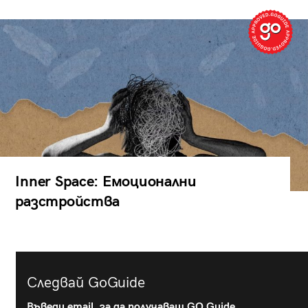
Inner Space: Емоционални
разстройства
Следвай GoGuide
Въведи email, за да получаваш GO Guide