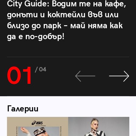
City Guide: Водим те на кафе,
донъти и коктейли във или
близо до парк – май няма как
да е по-добър!
01
/ 04
Галерии