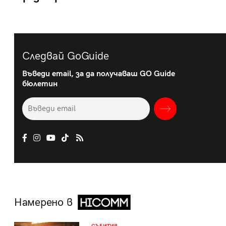
Следвай GoGuide
Въведи email, за да получаваш GO Guide
бюлетин
Намерено в