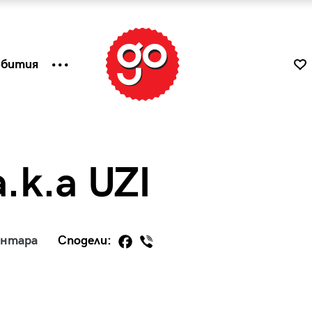
ъбития
.k.a UZI
ентара
Сподели:
к
Tender is the Wine – Какво
чаша
се пие на Лазурния бряг