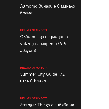
пания
Лятото винаги е в минало
време
НЕЩАТА ОТ ЖИВОТА
28
/29
Събития за седмицата:
уикенд на морето (6–9
август)
НЕЩАТА ОТ ЖИВОТА
Summer City Guide: 72
часа в Иракли
НЕЩАТА ОТ ЖИВОТА
Stranger Things оживява на