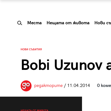
Места
Нещата от живота
Нови с
НОВИ СЪБИТИЯ
Bobi Uzunov a
редакторите
/ 11.04.2014
0 ком
 Shareable:
Summer Prelude: ка
лги вечери и
започва лятото в 
НЕЩАТА ОТ ЖИВОТА