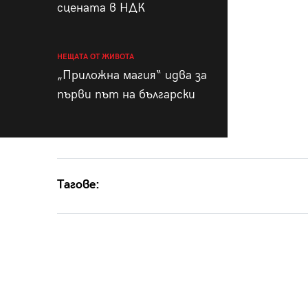
сцената в НДК
НЕЩАТА ОТ ЖИВОТА
„Приложна магия“ идва за
първи път на български
Тагове: