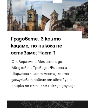
Градовете, в които
кацаме, но никога не
оставаме: Част 1
От Бергамо и Меминген, до
Айндховен, Тревизо, Жирона и
Шарлероа - шест места, които
заслужават повече от автобусна
спирка по пътя към някъде другаде