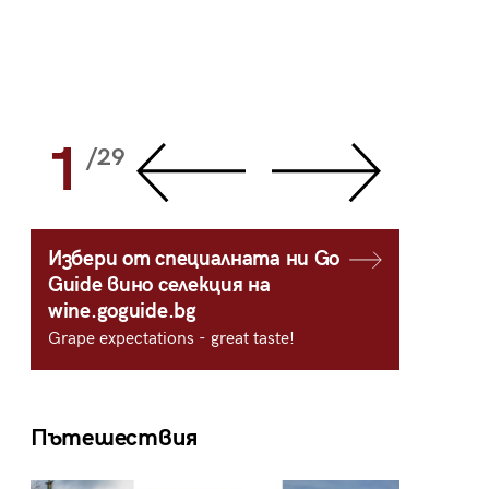
1
2
/29
/
Избери от специалната ни Go
Guide вино селекция на
wine.goguide.bg
Grape expectations - great taste!
Пътешествия