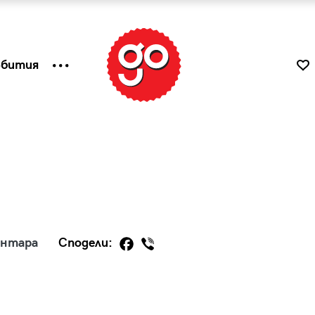
ъбития
ентара
Сподели:
к
Tender is the Wine – Какво
чаша
се пие на Лазурния бряг