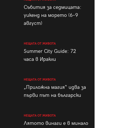
пания
Събития за седмицата:
уикенд на морето (6–9
август)
28
/29
НЕЩАТА ОТ ЖИВОТА
Summer City Guide: 72
часа в Иракли
НЕЩАТА ОТ ЖИВОТА
„Приложна магия“ идва за
първи път на български
НЕЩАТА ОТ ЖИВОТА
Лятото винаги е в минало