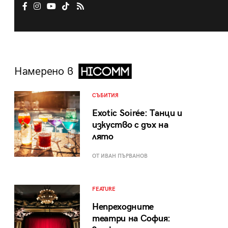
Намерено в
СЪБИТИЯ
Exotic Soirée: Танци и
изкуство с дъх на
лято
ОТ ИВАН ПЪРВАНОВ
FEATURE
Непреходните
театри на София: