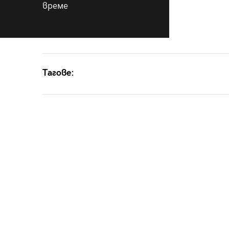
време
Тагове: