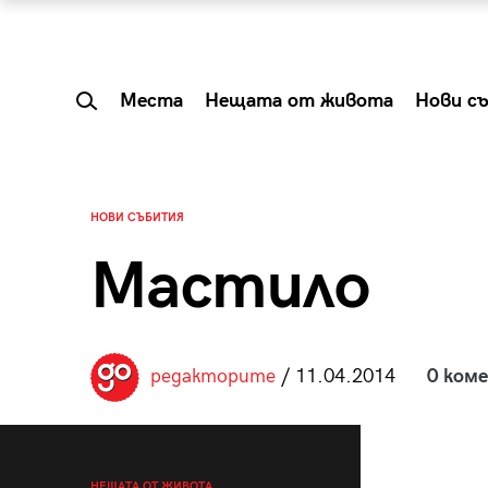
Места
Нещата от живота
Нови с
НОВИ СЪБИТИЯ
Мастило
редакторите
/ 11.04.2014
0 ком
 Shareable:
Summer Prelude: ка
лги вечери и
започва лятото в 
НЕЩАТА ОТ ЖИВОТА