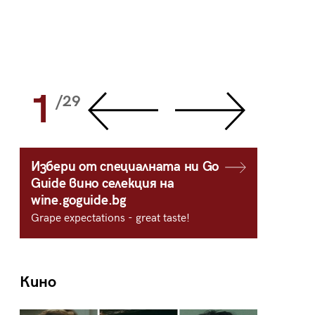
1
2
/29
/
Избери от специалната ни Go
Guide вино селекция на
wine.goguide.bg
Grape expectations - great taste!
Кино