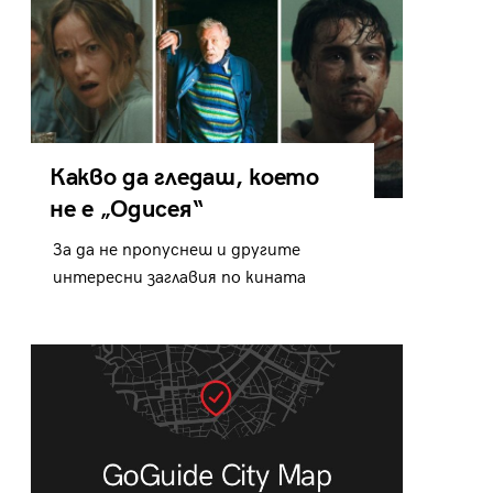
Какво да гледаш, което
не е „Одисея“
За да не пропуснеш и другите
интересни заглавия по кината