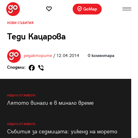
GoMap
НОВИ СЪБИТИЯ
Теди Кацарова
редакторите
/ 12.04.2014
0 коментара
Сподели:
НЕЩАТА ОТ ЖИВОТА
Лятото винаги е в минало време
НЕЩАТА ОТ ЖИВОТА
Събития за седмицата: уикенд на морето