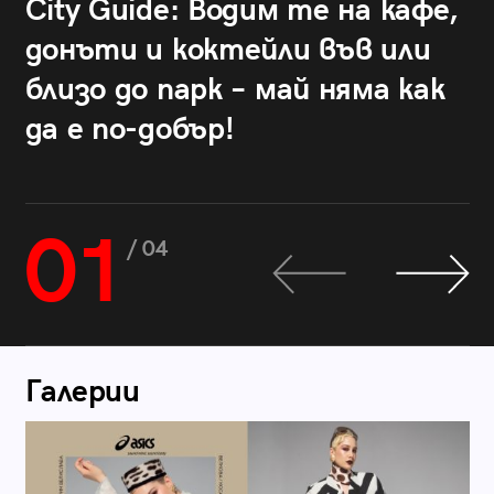
City Guide: Водим те на кафе,
донъти и коктейли във или
близо до парк – май няма как
да е по-добър!
01
/ 04
Галерии