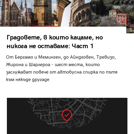
Градовете, в които кацаме, но
никога не оставаме: Част 1
От Бергамо и Меминген, до Айндховен, Тревизо,
Жирона и Шарлероа - шест места, които
заслужават повече от автобусна спирка по пътя
към някъде другаде