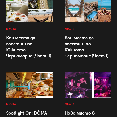
МЕСТА
МЕСТА
Кои места да
Кои места да
посетиш по
посетиш по
Южното
Южното
Черноморие (Част II)
Черноморие (Част I)
МЕСТА
МЕСТА
Spotlight On: DÒMA
Ново място в