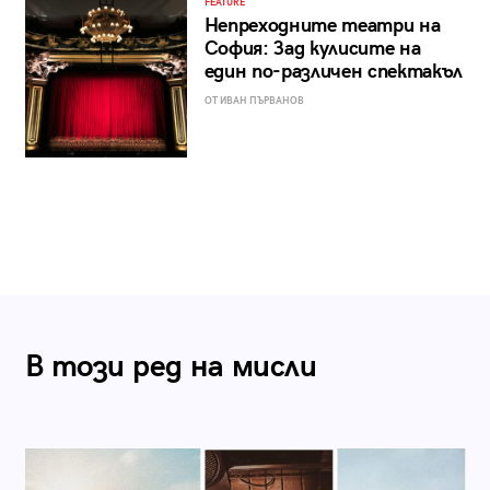
FEATURE
Непреходните театри на
София: Зад кулисите на
един по-различен спектакъл
ОТ ИВАН ПЪРВАНОВ
В този ред на мисли