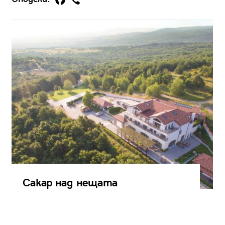
Сакар над нещата