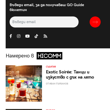
Въведи email, за да получаваш GO Guide
бюлетин
Намерено в
СЪБИТИЯ
Exotic Soirée: Танци и
изкуство с дъх на лято
ОТ ИВАН ПЪРВАНОВ