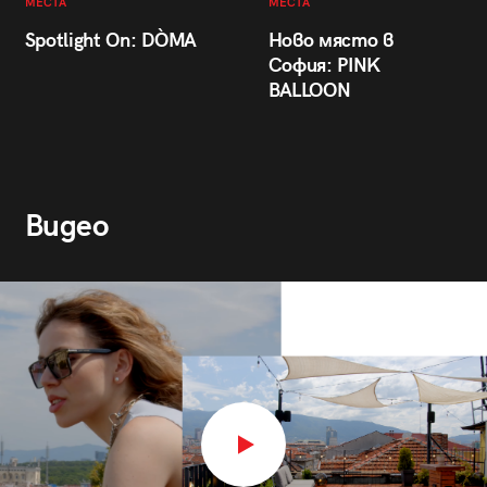
МЕСТА
МЕСТА
Spotlight On: DÒMA
Ново място в
София: PINK
BALLOON
Видео