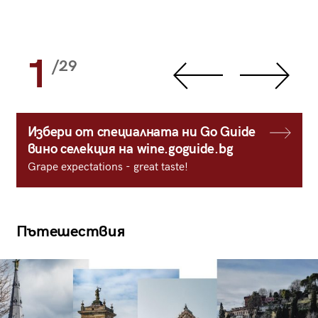
1
/29
Избери от специалната ни Go Guide
вино селекция на wine.goguide.bg
Grape expectations - great taste!
Пътешествия