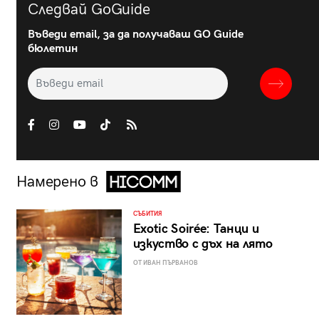
Следвай GoGuide
Въведи email, за да получаваш GO Guide
бюлетин
Намерено в
СЪБИТИЯ
Exotic Soirée: Танци и
изкуство с дъх на лято
ОТ ИВАН ПЪРВАНОВ