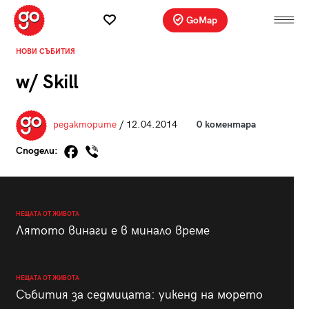
GoMap
НОВИ СЪБИТИЯ
w/ Skill
редакторите
/ 12.04.2014
0 коментара
Сподели:
НЕЩАТА ОТ ЖИВОТА
Лятото винаги е в минало време
НЕЩАТА ОТ ЖИВОТА
Събития за седмицата: уикенд на морето