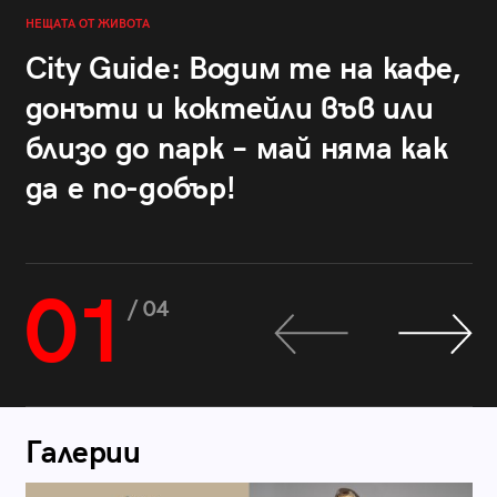
НЕЩАТА ОТ ЖИВОТА
City Guide: Водим те на кафе,
донъти и коктейли във или
близо до парк – май няма как
да е по-добър!
01
/ 04
Галерии