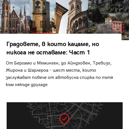
Градовете, в които кацаме, но
никога не оставаме: Част 1
От Бергамо и Меминген, до Айндховен, Тревизо,
Жирона и Шарлероа - шест места, които
заслужават повече от автобусна спирка по пътя
към някъде другаде