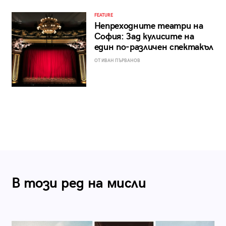
FEATURE
Непреходните театри на
София: Зад кулисите на
един по-различен спектакъл
ОТ ИВАН ПЪРВАНОВ
В този ред на мисли