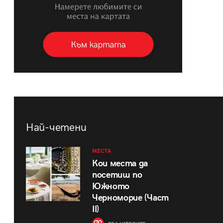
Най-четени
МЕСТА
Кои места да
посетиш по
Южното
Черноморие (Част
II)