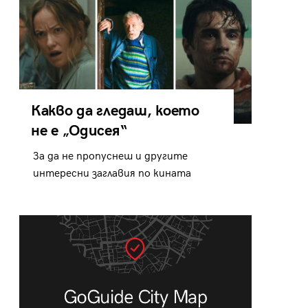
Какво да гледаш, което
не е „Одисея“
За да не пропуснеш и другите
интересни заглавия по кината