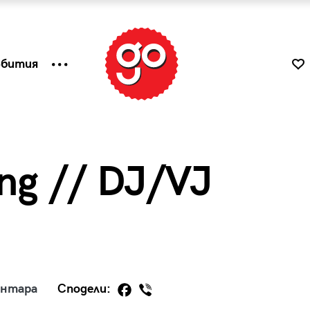
ъбития
ng // DJ/VJ
к
Tender is the Wine – Какво
ентара
Сподели:
чаша
се пие на Лазурния бряг