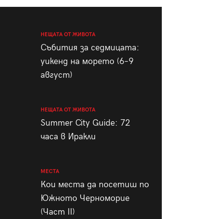
пания
НЕЩАТА ОТ ЖИВОТА
Събития за седмицата:
уикенд на морето (6–9
28
/29
август)
НЕЩАТА ОТ ЖИВОТА
Summer City Guide: 72
часа в Иракли
МЕСТА
Кои места да посетиш по
Южното Черноморие
(Част II)