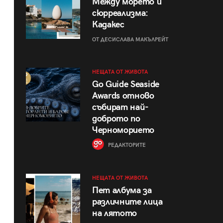
Между морето и
сюрреализма:
Кадакес
ОТ ДЕСИСЛАВА МАКЪЛРЕЙТ
НЕЩАТА ОТ ЖИВОТА
Go Guide Seaside
Awards отново
събират най-
доброто по
Черноморието
РЕДАКТОРИТЕ
НЕЩАТА ОТ ЖИВОТА
Пет албума за
различните лица
на лятото