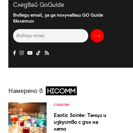
Следвай GoGuide
Въведи email, за да получаваш GO Guide
бюлетин
Намерено в
СЪБИТИЯ
Exotic Soirée: Танци и
изкуство с дъх на
лято