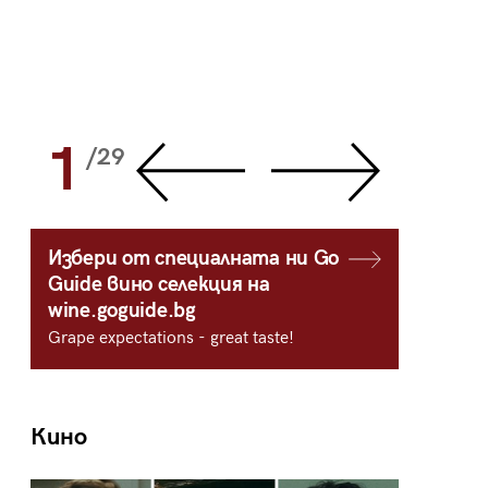
1
2
/29
/
Избери от специалната ни Go
Guide вино селекция на
wine.goguide.bg
Grape expectations - great taste!
Кино