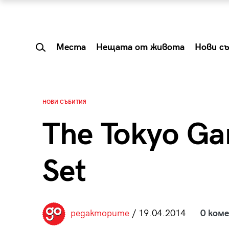
Места
Нещата от живота
Нови с
НОВИ СЪБИТИЯ
The Tokyo Ga
Set
 Shareable:
Summer Prelude: ка
редакторите
/ 19.04.2014
0 ком
лги вечери и
започва лятото в 