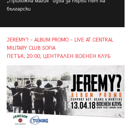
„Приложна магия“ идва за първи път на
български
JEREMY? – ALBUM PROMO – LIVE AT CENTRAL
MILITARY CLUB SOFIA
ПЕТЪК, 20:00, ЦЕНТРАЛЕН ВОЕНЕН КЛУБ