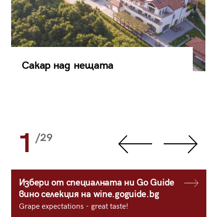
Сакар над нещата
1
/29
Избери от специалната ни Go Guide
вино селекция на wine.goguide.bg
Grape expectations - great taste!