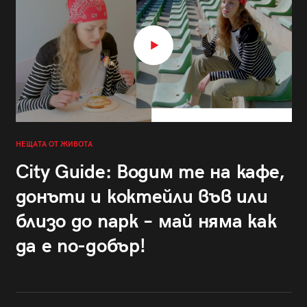
НЕЩАТА ОТ ЖИВОТА
City Guide: Водим те на кафе,
донъти и коктейли във или
близо до парк – май няма как
да е по-добър!