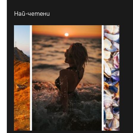
Най-четени