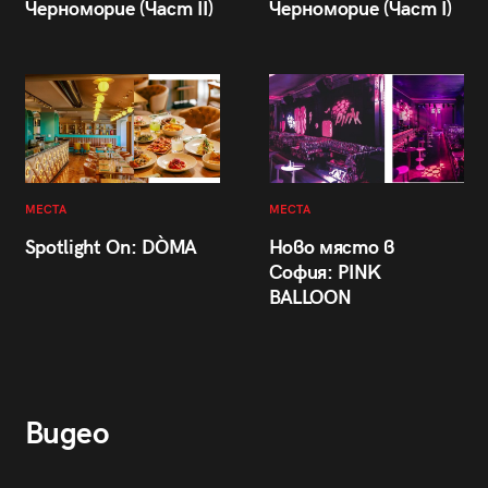
Черноморие (Част II)
Черноморие (Част I)
МЕСТА
МЕСТА
Spotlight On: DÒMA
Ново място в
София: PINK
BALLOON
Видео