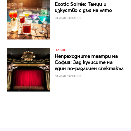
Exotic Soirée: Танци и
изкуство с дъх на лято
ОТ ИВАН ПЪРВАНОВ
FEATURE
Непреходните театри на
София: Зад кулисите на
един по-различен спектакъл
ОТ ИВАН ПЪРВАНОВ