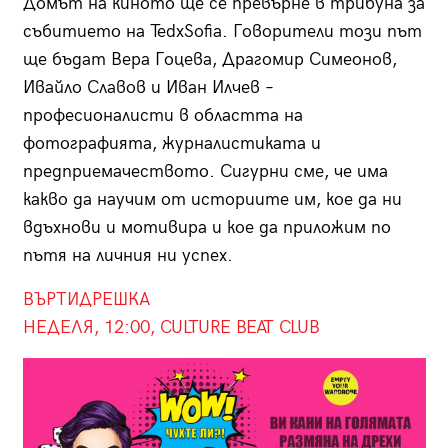
Домът на киното ще се превърне в трибуна за
събитието на TedxSofia. Говорители този път
ще бъдат Вера Гоцева, Драгомир Симеонов,
Ивайло Славов и Иван Илчев –
професионалисти в областта на
фотографията, журналистиката и
предприемачеството. Сигурни сме, че има
какво да научим от историите им, кое да ни
вдъхнови и мотивира и кое да приложим по
пътя на личния ни успех.
ВЪРТИДРЕШКА
НЕДЕЛЯ, 12:00, CULTURE BEAT CLUB