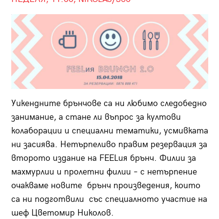
Уикендните брънчове са ни любимо следобедно
занимание, а стане ли въпрос за култови
колаборации и специални тематики, усмивката
ни засиява. Нетърпеливо правим резервация за
второто издание на FEELия брънч. Филии за
махмурлии и пролетни филии – с нетърпение
очакваме новите брънч произведения, които
са ни подготвили със специалното участие на
шеф Цветомир Николов.