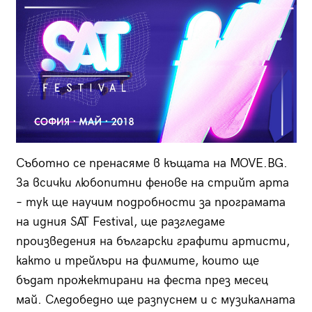
Съботно се пренасяме в къщата на MOVE.BG.
За всички любопитни фенове на стрийт арта
– тук ще научим подробности за програмата
на идния SAT Festival, ще разгледаме
произведения на български графити артисти,
както и трейлъри на филмите, които ще
бъдат прожектирани на феста през месец
май. Следобедно ще разпуснем и с музикалната