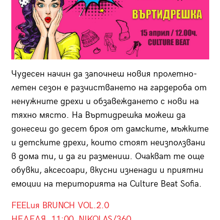
Чудесен начин да започнеш новия пролетно-
летен сезон е разчистването на гардероба от
ненужните дрехи и обзавеждането с нови на
тяхно място. На Въртидрешка можеш да
донесеш до десет броя от дамските, мъжките
и детските дрехи, които стоят неизползвани
в дома ти, и да ги размениш. Очакват те още
обувки, аксесоари, вкусни изненади и приятни
емоции на територията на Culture Beat Sofia.
FEELия BRUNCH VOL.2.0
НЕДЕЛЯ, 11:00, NIKOLAS/360