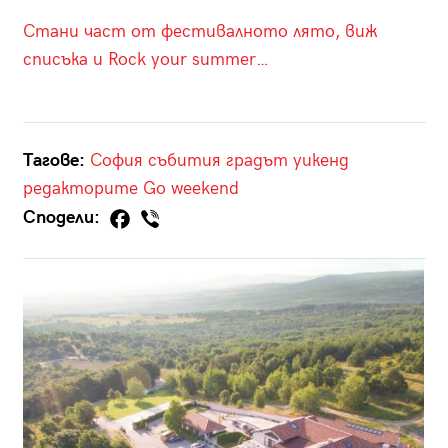
Стани част от фестивалното лято, виж
списъка и Rock your summer…
Тагове:
София
събития
градът
уикенд
редакторите
Go weekend
Сподели: