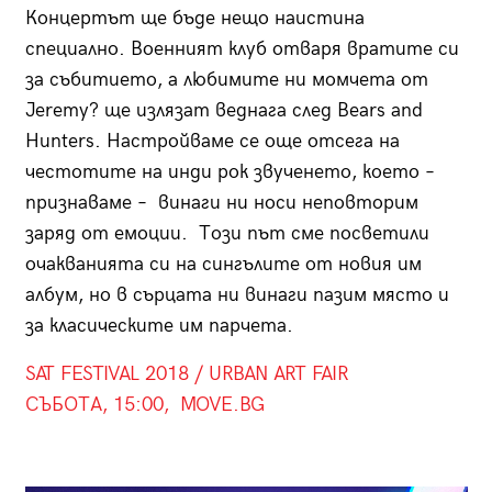
Концертът ще бъде нещо наистина
специално. Военният клуб отваря вратите си
за събитието, а любимите ни момчета от
Jeremy? ще излязат веднага след Bears and
Hunters. Настройваме се още отсега на
честотите на инди рок звученето, което –
признаваме – винаги ни носи неповторим
заряд от емоции. Този път сме посветили
очакванията си на сингълите от новия им
албум, но в сърцата ни винаги пазим място и
за класическите им парчета.
SAT FESTIVAL 2018 / URBAN ART FAIR
СЪБОТА, 15:00, MOVE.BG