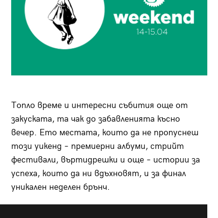
Топло време и интересни събития още от
закуската, та чак до забавленията късно
вечер. Ето местата, които да не пропуснеш
този уикенд – премиерни албуми, стрийт
фестивали, въртидрешки и още – истории за
успеха, които да ни вдъхновят, и за финал
уникален неделен брънч.