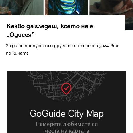
Какво да гледаш, което не е
„Одисея“
За да не пропуснеш и другите интересни заглавия
по кината