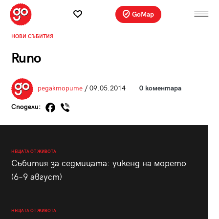
GoMap
НОВИ СЪБИТИЯ
Runo
редакторите
/ 09.05.2014
0 коментара
Сподели:
НЕЩАТА ОТ ЖИВОТА
Събития за седмицата: уикенд на морето
(6–9 август)
НЕЩАТА ОТ ЖИВОТА