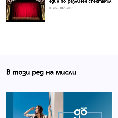
един по-различен спектакъл
ОТ ИВАН ПЪРВАНОВ
В този ред на мисли