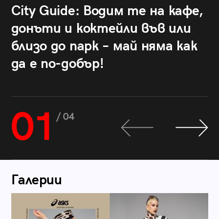
City Guide: Водим те на кафе,
донъти и коктейли във или
близо до парк – май няма как
да е по-добър!
01
/ 04
Галерии