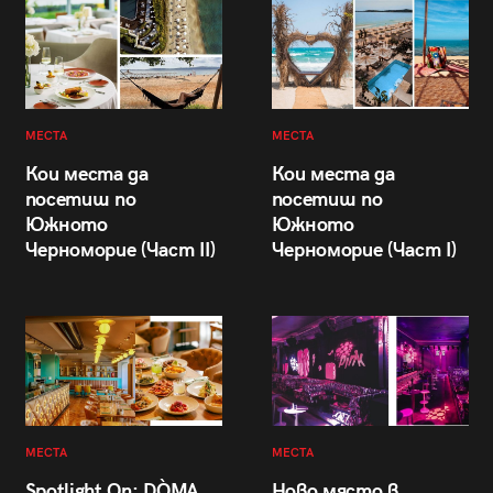
МЕСТА
МЕСТА
Кои места да
Кои места да
посетиш по
посетиш по
Южното
Южното
Черноморие (Част II)
Черноморие (Част I)
МЕСТА
МЕСТА
Spotlight On: DÒMA
Ново място в