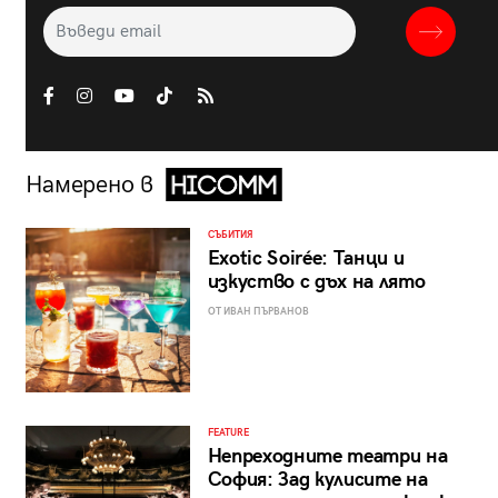
Намерено в
СЪБИТИЯ
Exotic Soirée: Танци и
изкуство с дъх на лято
ОТ ИВАН ПЪРВАНОВ
FEATURE
Непреходните театри на
София: Зад кулисите на