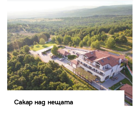
Сакар над нещата