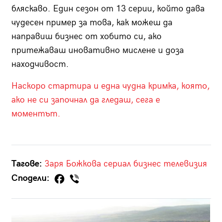
бляскаво. Един сезон от 13 серии, който дава
чудесен пример за това, как можеш да
направиш бизнес от хобито си, ако
притежаваш иновативно мислене и доза
находчивост.
Наскоро стартира и една чудна кримка, която,
ако не си започнал да гледаш, сега е
моментът.
Тагове:
Заря Божкова
сериал
бизнес
телевизия
Сподели: