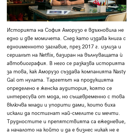
Историята на София Аморузо е вдъхновила не
едно и две момичета. След като издава книга с
едноименното заглавие, през 2017 г. излиза и
сериалът на Netflix, базиран на вълнуващата ѝ
автобиография. В него се разказва историята
за това, как Аморузо създава компанията Nasty
Gal от нулата. Таргетът на продукцията
определено е женска аудитория, която се
интересува от мода, но същевременно с това
включва млади и упорити дами, които биха
искали да постигнат най-смелите си мечти.
Трудностите и препятствията са ежедневие,
а началото на който и да е бизнес никак не е