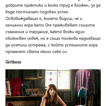
добрите практики и колко труд е вложен, за да
бъде постигнат подобен успех.
Освобождаващо е, когато видиш, че и
гениални хора като Dre преживяват същите
съмнения и терзания, както всеки един
обикновен човек, но е също толкова надъхващо
да усетиш устрема, с който успешните хора
променят света около себе си.
Girlboss