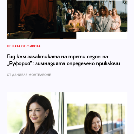
НЕЩАТА ОТ ЖИВОТА
Гид към галактиката на трети сезон на
„Еуфория“: гимназията определено приключи
ОТ ДАНИЕЛЕ МОНТЕЛЕОНЕ