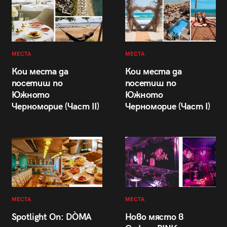
МЕСТА
МЕСТА
Кои места да
Кои места да
посетиш по
посетиш по
Южното
Южното
Черноморие (Част II)
Черноморие (Част I)
МЕСТА
МЕСТА
Spotlight On: DÒMA
Ново място в