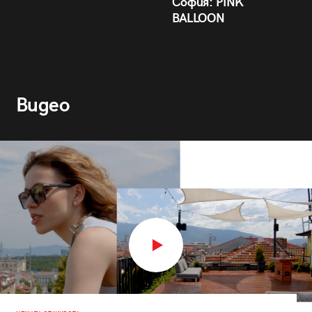
София: PINK
BALLOON
Видео