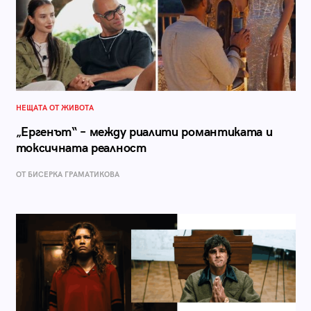
НЕЩАТА ОТ ЖИВОТА
„Ергенът“ – между риалити романтиката и
токсичната реалност
ОТ БИСЕРКА ГРАМАТИКОВА