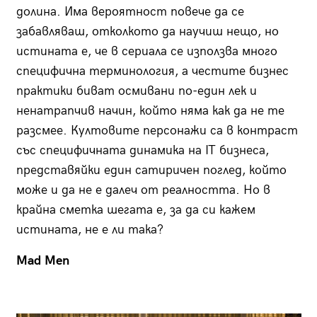
долина. Има вероятност повече да се
забавляваш, отколкото да научиш нещо, но
истината е, че в сериала се използва много
специфична терминология, а честите бизнес
практики биват осмивани по-един лек и
ненатрапчив начин, който няма как да не те
разсмее. Култовите персонажи са в контраст
със специфичната динамика на IT бизнеса,
представяйки един сатиричен поглед, който
може и да не е далеч от реалността. Но в
крайна сметка шегата е, за да си кажем
истината, не е ли така?
Mad Men