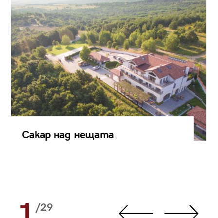
Сакар над нещата
1
/29