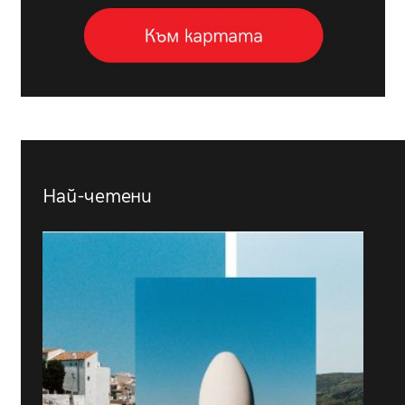
Най-четени