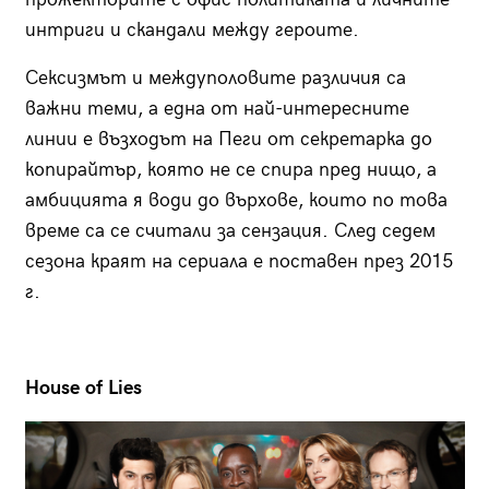
интриги и скандали между героите.
Сексизмът и междуполовите различия са
важни теми, а една от най-интересните
линии е възходът на Пеги от секретарка до
копирайтър, която не се спира пред нищо, а
амбицията я води до върхове, които по това
време са се считали за сензация. След седем
сезона краят на сериала е поставен през 2015
г.
House of Lies