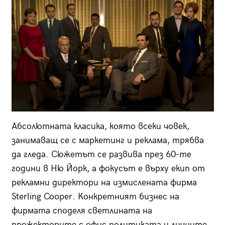
Абсолютната класика, която всеки човек,
занимаващ се с маркетинг и реклама, трябва
да гледа. Сюжетът се развива през 60-те
години в Ню Йорк, а фокусът е върху екип от
рекламни директори на измислената фирма
Sterling Cooper. Конкретният бизнес на
фирмата споделя светлината на
прожекторите с офис политиката и личните