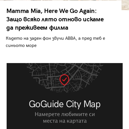
Mamma Mia, Here We Go Again:
Защо всяко лято отново искаме
да преживеем филма
Където на заден фон звучи ABBA, а пред теб е
синьото море