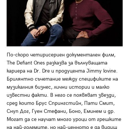
По-скоро четирисериен документален филм,
The Defiant Ones разказва за вълнуващата
кариера на Dr. Dre и продуцента Jimmy Iovine.
Брилянтно съчетание между спецификите на
музикалния бизнес, лични истории и малко
известни факти. В него се появяват звезди,
сред които Брус Спрингстийн, Пати Смит,
Снуп Дог, Гуен Стефани, Боно, Еминем и др.
Могат да се научат много уроци от грешките
на най-големите, но най-ценното е да видиш