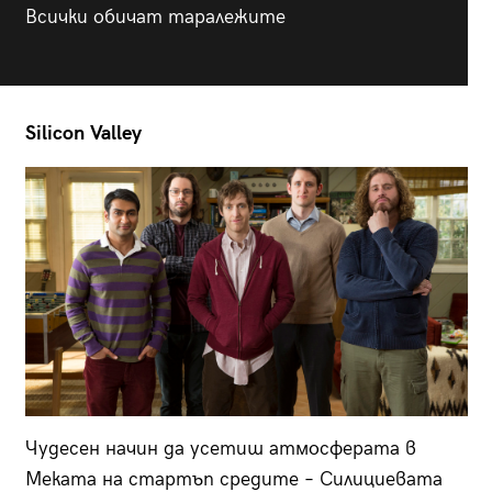
Всички обичат таралежите
Silicon Valley
Чудесен начин да усетиш атмосферата в
Меката на стартъп средите – Силициевата