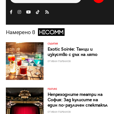
Намерено в
СЪБИТИЯ
Exotic Soirée: Танци и
изкуство с дъх на лято
ОТ ИВАН ПЪРВАНОВ
FEATURE
Непреходните театри на
София: Зад кулисите на
един по-различен спектакъл
ОТ ИВАН ПЪРВАНОВ