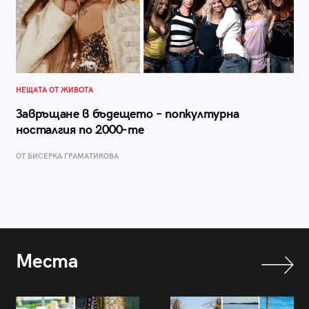
НЕЩАТА ОТ ЖИВОТА
Завръщане в бъдещето – попкултурна
носталгия по 2000-те
ОТ БИСЕРКА ГРАМАТИКОВА
Места