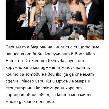
Сериалът е базиран на книга със същото име,
написана от бивш консултант в Booz Allen
Hamilton. Сюжетът включва група от
корумпирани мениджмънт консултанти,
които са готови на всичко, за да спечелят
сделка. Много игрички и мръсни номера и
егоцентрични костюмирани хора от
корпоративния свят, за които моралът е
много далечно понятие.