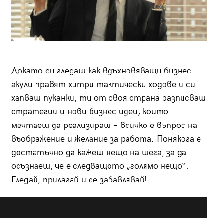
Докато си гледаш как вдъхновяващи бизнес
акули правят хитри тактически ходове и си
хапваш пуканки, ти от своя страна разписваш
стратегии и нови бизнес идеи, които
мечтаеш да реализираш – всичко е въпрос на
въображение и желание за работа. Понякога е
достатъчно да кажеш нещо на шега, за да
осъзнаеш, че е следващото „голямо нещо“.
Гледай, прилагай и се забавлявай!