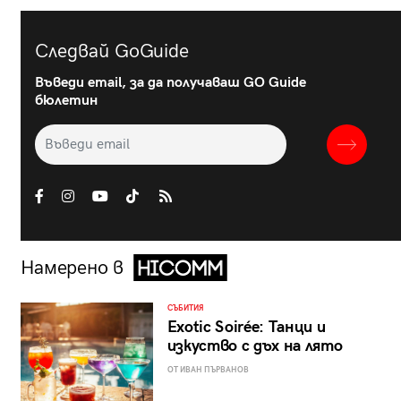
Следвай GoGuide
Въведи email, за да получаваш GO Guide
бюлетин
Намерено в
СЪБИТИЯ
Exotic Soirée: Танци и
изкуство с дъх на лято
ОТ ИВАН ПЪРВАНОВ