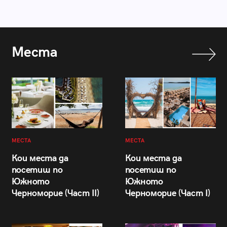
Места
МЕСТА
МЕСТА
Кои места да
Кои места да
посетиш по
посетиш по
Южното
Южното
Черноморие (Част II)
Черноморие (Част I)