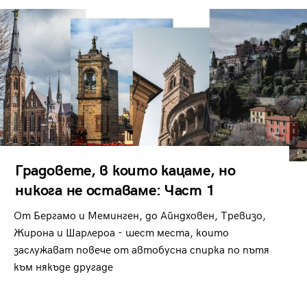
Градовете, в които кацаме, но
никога не оставаме: Част 1
От Бергамо и Меминген, до Айндховен, Тревизо,
Жирона и Шарлероа - шест места, които
заслужават повече от автобусна спирка по пътя
към някъде другаде