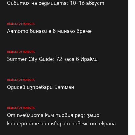
Събития на седмицата: 10–16 август
НЕЩАТА ОТ ЖИВОТА
Лятото винаги е в минало време
НЕЩАТА ОТ ЖИВОТА
Summer City Guide: 72 часа в Иракли
НЕЩАТА ОТ ЖИВОТА
Одисей изпревари Батман
НЕЩАТА ОТ ЖИВОТА
От плейлиста към първия ред: защо
концертите ни събират повече от екрана