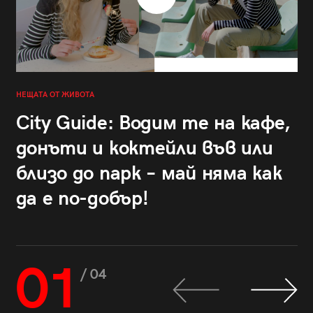
НЕЩАТА ОТ ЖИВОТА
City Guide: Водим те на кафе,
донъти и коктейли във или
близо до парк – май няма как
да е по-добър!
01
/ 04