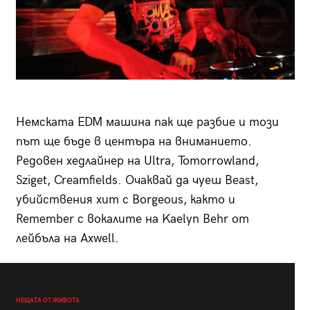
Немската EDM машина пак ще разбие и този
път ще бъде в центъра на вниманието.
Редовен хедлайнер на Ultra, Tomorrowland,
Sziget, Creamfields. Очаквай да чуеш Beast,
убийствения хит с Borgeous, както и
Remember с вокалите на Kaelyn Behr от
лейбъла на Axwell.
НЕЩАТА ОТ ЖИВОТА