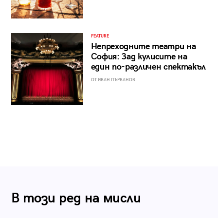
FEATURE
Непреходните театри на
София: Зад кулисите на
един по-различен спектакъл
ОТ ИВАН ПЪРВАНОВ
В този ред на мисли