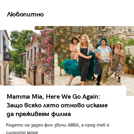
Любопитно
Mamma Mia, Here We Go Again:
Защо всяко лято отново искаме
да преживеем филма
Където на заден фон звучи ABBA, а пред теб е
синьото море