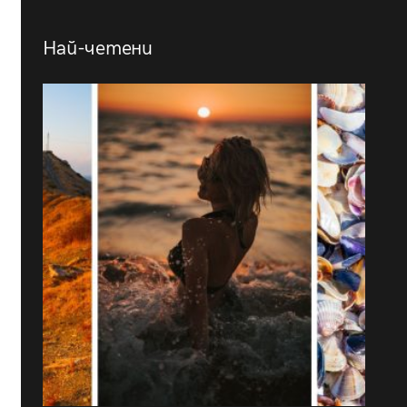
Най-четени