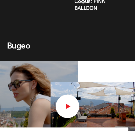
София: PINK
BALLOON
Видео