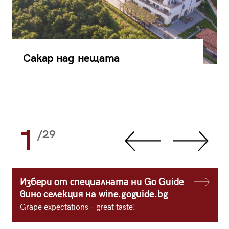
Сакар над нещата
1
/29
Избери от специалната ни Go Guide
вино селекция на wine.goguide.bg
Grape expectations - great taste!