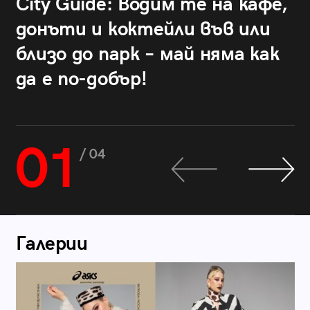
City Guide: Водим те на кафе,
донъти и коктейли във или
близо до парк – май няма как
да е по-добър!
01
/ 04
Галерии