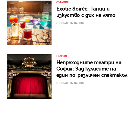
СЪБИТИЯ
Exotic Soirée: Танци и
изкуство с дъх на лято
ОТ ИВАН ПЪРВАНОВ
FEATURE
Непреходните театри на
София: Зад кулисите на
един по-различен спектакъл
ОТ ИВАН ПЪРВАНОВ