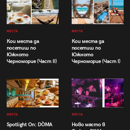
МЕСТА
МЕСТА
Кои места да
Кои места да
посетиш по
посетиш по
Южното
Южното
Черноморие (Част II)
Черноморие (Част I)
МЕСТА
МЕСТА
Spotlight On: DÒMA
Ново място в