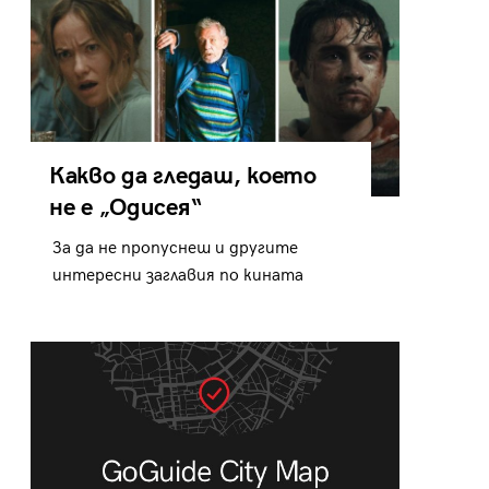
Какво да гледаш, което
не е „Одисея“
За да не пропуснеш и другите
интересни заглавия по кината