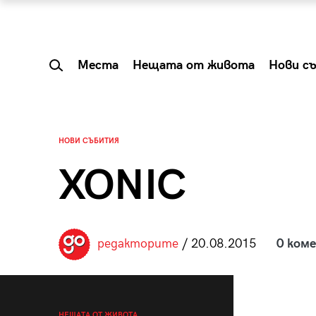
Места
Нещата от живота
Нови с
НОВИ СЪБИТИЯ
XONIC
редакторите
/ 20.08.2015
0 ком
 Shareable:
Summer Prelude: ка
лги вечери и
започва лятото в 
НЕЩАТА ОТ ЖИВОТА