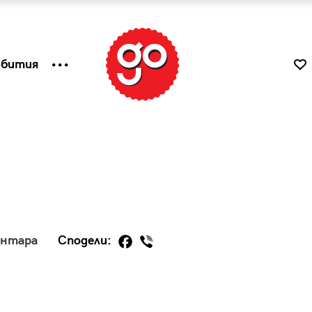
ъбития
ентара
Сподели:
к
Tender is the Wine – Какво
чаша
се пие на Лазурния бряг