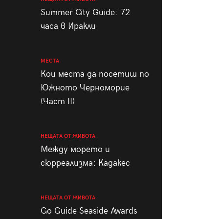
пания
Summer City Guide: 72
часа в Иракли
МЕСТА
28
/29
Кои места да посетиш по
Южното Черноморие
(Част II)
НЕЩАТА ОТ ЖИВОТА
Между морето и
сюрреализма: Кадакес
НЕЩАТА ОТ ЖИВОТА
Go Guide Seaside Awards