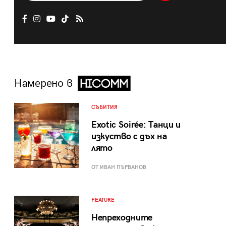
Намерено в
СЪБИТИЯ
Exotic Soirée: Танци и
изкуство с дъх на
лято
ОТ ИВАН ПЪРВАНОВ
FEATURE
Непреходните