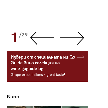
1
2
/29
/
Избери от специалната ни Go
Guide вино селекция на
wine.goguide.bg
Grape expectations - great taste!
Кино