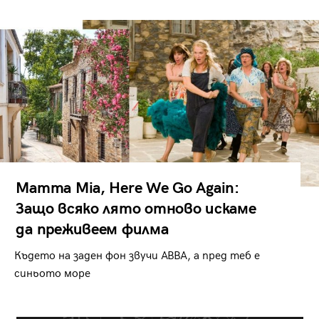
Mamma Mia, Here We Go Again:
Защо всяко лято отново искаме
да преживеем филма
Където на заден фон звучи ABBA, а пред теб е
синьото море