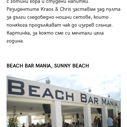
с готини хора и студени напитки.
Резидентите Kraos & Chris заставам зад пулта
за дълги следобедно-нощни сетове, които
понякога продължават чак до изгрев слънце.
Картинка, за която сме си мечтали цяла
година.
BEACH BAR MANIA, SUNNY BEACH