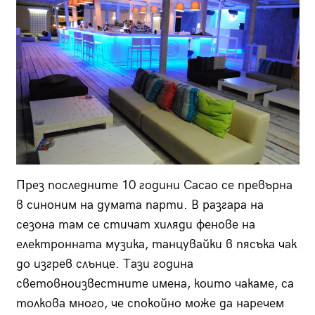
През последните 10 години Cacao се превърна
в синоним на думата парти. В разгара на
сезона там се стичат хиляди фенове на
електронната музика, танцувайки в пясъка чак
до изгрев слънце. Тази година
световноизвестните имена, които чакаме, са
толкова много, че спокойно може да наречем