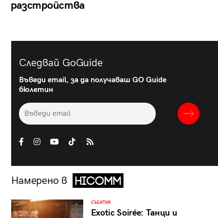
разстройства
Следвай GoGuide
Въведи email, за да получаваш GO Guide
бюлетин
Намерено в
СЪБИТИЯ
Exotic Soirée: Танци и