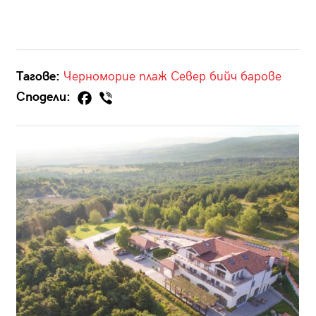
Тагове:
Черноморие
плаж
Север
бийч барове
Сподели: