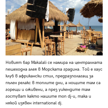
Новият бар Makalali се намира на централната
пешеходна алея в Морската градина. Той е хаус
клуб в африкански стил, предразполагащ за
пълен релакс в топлите дни, а нощите там са
горещи и оживени, а през уикендите там
гостуват както нашите топ dj-и, така и
някой изявен international dj.