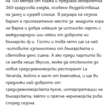
на 100 метра от плажа и предлага невероятна
360-градусова гледка, особено въздействаща
на залез и изгрев слънце. В разгара на сезона
барът е притегателно място за младите хора
на Варна и добра локация за истинско парти с
международни или някои от добрите ни
български dj-и. Гости и това лято ще са най
-хитовите изпълнители от българската и
световна денс сцена. А ако преди партито ви
се хапва нещо вкусно, може да отскочите до
новия средиземноморски ресторант La
Veranda, който е част от комплекса, и ще ви
предложи най-доброто от
средиземноморската кухня, интерпретации на
българската, както и прясна черноморска риба
според сезона.