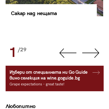
Сакар над нещата
1
/29
Избери от специалната ни Go Guide
вино селекция на wine.goguide.bg
Grape expectations - great taste!
Любопитно