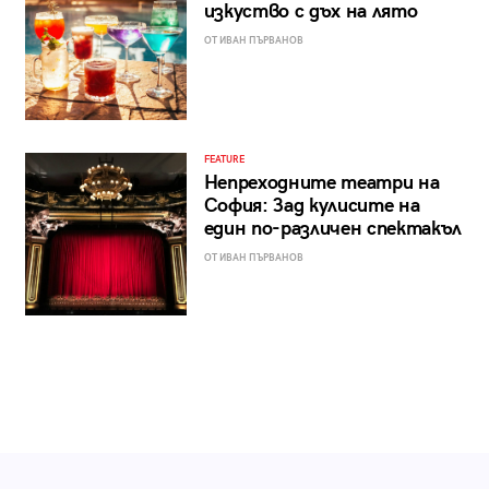
изкуство с дъх на лято
ОТ ИВАН ПЪРВАНОВ
FEATURE
Непреходните театри на
София: Зад кулисите на
един по-различен спектакъл
ОТ ИВАН ПЪРВАНОВ