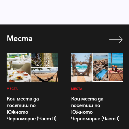
Места
МЕСТА
МЕСТА
Кои места да
Кои места да
посетиш по
посетиш по
Южното
Южното
Черноморие (Част II)
Черноморие (Част I)