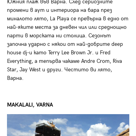
Южния плаж във Варна. След сериозните
промени в аут и интериора на бара през
миналото лято, La Playa се превърна в едно от
най-яките места за дневен чил или среднощно
парти в морската ни столица. Сезонът
започна ударно с някои от най-добрите deep
house dj-и като Terry Lee Brown Jr. и Fred
Everything, а тепърва чакаме Andre Crom, Riva
Star, Jay West и други. Честито ви лято,
Варна.
MAKALALI, VARNA