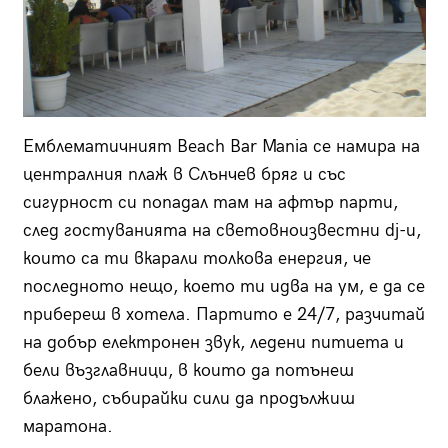
Емблематичният Beach Bar Mania се намира на
централния плаж в Слънчев бряг и със
сигурност си попадал там на афтър парти,
след гостуванията на световноизвестни dj-и,
които са ти вкарали толкова енергия, че
последното нещо, което ти идва на ум, е да се
прибереш в хотела. Партито е 24/7, разчитай
на добър електронен звук, ледени питиета и
бели възглавници, в които да потънеш
блажено, събирайки сили да продължиш
маратона.