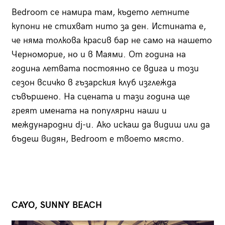
Bedroom се намира там, където летните
купони не стихват нито за ден. Истината е,
че няма толкова красив бар не само на нашето
Черноморие, но и в Маями. От година на
година летвата постоянно се вдига и този
сезон всичко в гъзарския клуб изглежда
съвършено. На сцената и тази година ще
греят имената на популярни наши и
международни dj-и. Ако искаш да видиш или да
бъдеш видян, Bedroom е твоето място.
CAYO, SUNNY BEACH