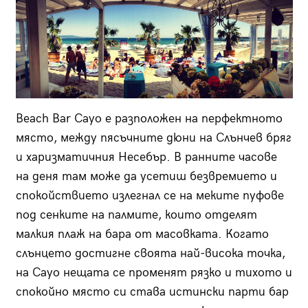
Beach Bar Cayo е разположен на перфектното
място, между пясъчните дюни на Слънчев бряг
и харизматичния Несебър. В ранните часове
на деня там може да усетиш безвремието и
спокойствието излегнал се на меките пуфове
под сенките на палмите, които отделят
малкия плаж на бара от масовката. Когато
слънцето достигне своята най-висока точка,
на Cayo нещата се променят рязко и тихото и
спокойно място си става истински парти бар