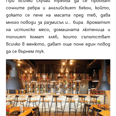
При всички случаи трябва да се пробват
сочните ребра и английският бекон, който,
докато се пече на масата пред теб, дава
много поводи за размисъл и… бира. Ароматът
на истинско месо, домашната лютеница и
топлият комат хляб, които съпътстват
всичко в менюто, дават още поне един повод
да се върнем тук.