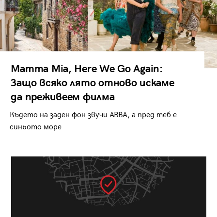
Mamma Mia, Here We Go Again:
Защо всяко лято отново искаме
да преживеем филма
Където на заден фон звучи ABBA, а пред теб е
синьото море