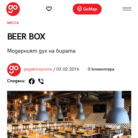
GoMap
МЕСТА
BEER BOX
Модерният дух на бирата
редакторите
/ 03.02.2016
0 коментара
Сподели: