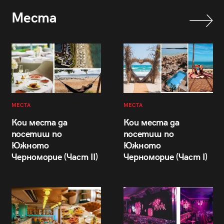
Места
МЕСТА
МЕСТА
Кои места да
Кои места да
посетиш по
посетиш по
Южното
Южното
Черноморие (Част II)
Черноморие (Част I)