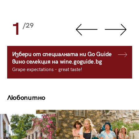
1
/29
Избери от специалната ни Go Guide
вино селекция на wine.goguide.bg
Grape expectations - great taste!
Любопитно