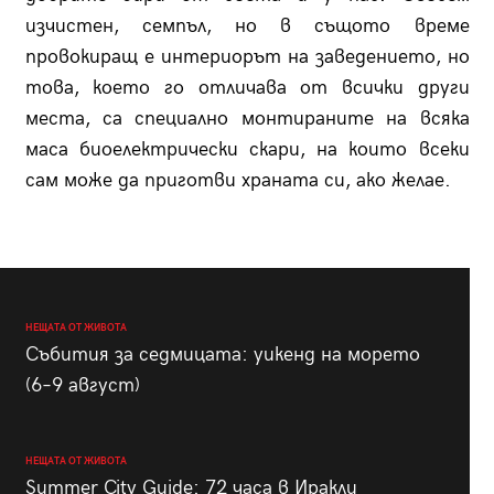
изчистен, семпъл, но в същото време
провокиращ е интерио­рът на заведението, но
това, което го отличава от всички други
места, са специално монтираните на всяка
маса биоелектрически скари, на които всеки
сам може да приготви храната си, ако желае.
НЕЩАТА ОТ ЖИВОТА
Събития за седмицата: уикенд на морето
(6–9 август)
НЕЩАТА ОТ ЖИВОТА
Summer City Guide: 72 часа в Иракли