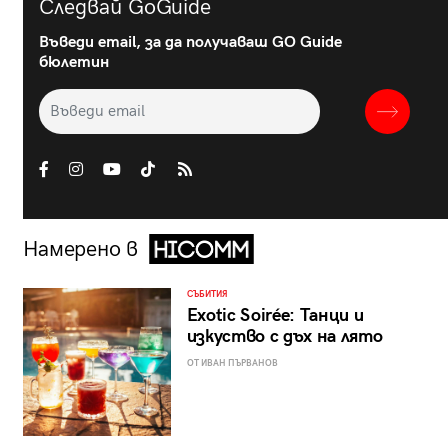
Следвай GoGuide
Въведи email, за да получаваш GO Guide
бюлетин
Намерено в
СЪБИТИЯ
Exotic Soirée: Танци и
изкуство с дъх на лято
ОТ ИВАН ПЪРВАНОВ