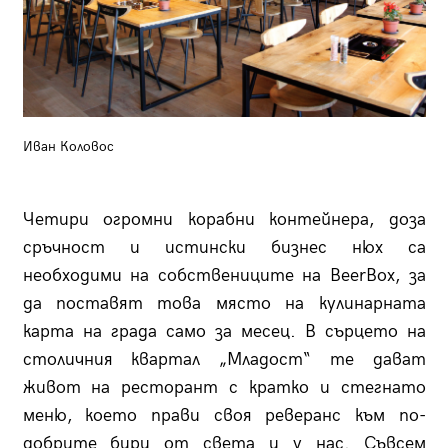
Иван Коловос
Четири огромни корабни контейнера, доза
сръчност и истински бизнес нюх са
необходими на собствениците на BeerBox, за
да поставят това място на кулинарната
карта на града само за месец. В сърцето на
столичния квартал „Младост“ те дават
живот на ресторант с кратко и стегнато
меню, което прави своя реверанс към по-
добрите бири от света и у нас. Съвсем