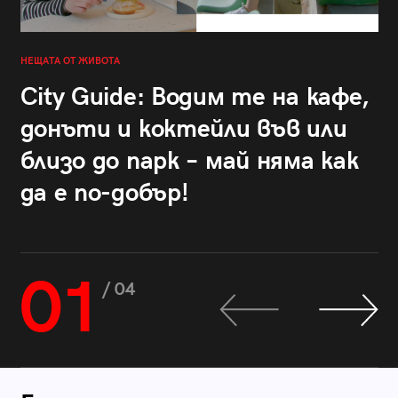
НЕЩАТА ОТ ЖИВОТА
City Guide: Водим те на кафе,
донъти и коктейли във или
близо до парк – май няма как
да е по-добър!
01
/ 04