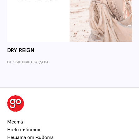
DRY REIGN
ОТ КРИСТИЯНА БУРДЕВА
Места
Нови събития
Нещата от живота