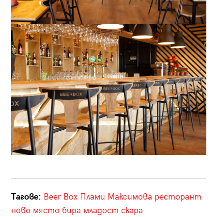
Тагове:
Beer Box
Плами Максимова
ресторант
ново място
бира
младост
скара