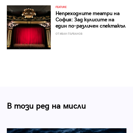
FEATURE
Непреходните театри на
София: Зад кулисите на
един по-различен спектакъл
ОТ ИВАН ПЪРВАНОВ
В този ред на мисли