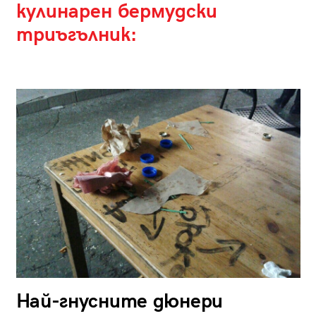
кулинарен бермудски
триъгълник:
Най-гнусните дюнери