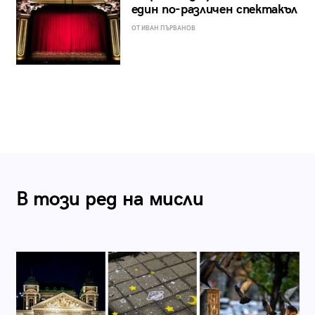
един по-различен спектакъл
ОТ ИВАН ПЪРВАНОВ
В този ред на мисли