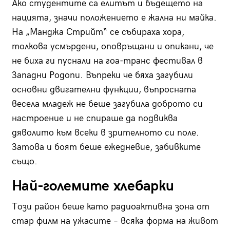
Ако студентите са елитът и бъдещето на
нацията, значи положението е жална ни майка.
На „Манджа Стрийт“ се събираха хора,
толкова усмърдени, оповръщани и опикани, че
не биха ги пуснали на гоа-транс фестивал в
Западни Родопи. Въпреки че бяха загубили
основни двигателни функции, въпросната
весела младеж не беше загубила доброто си
настроение и не спираше да подвиква
дяволито към всеки в зрителното си поле.
Затова и боят беше ежедневие, забивките
също.
Най-големите хлебарки
Този район беше като радиоактивна зона от
стар филм на ужасите – всяка форма на живот