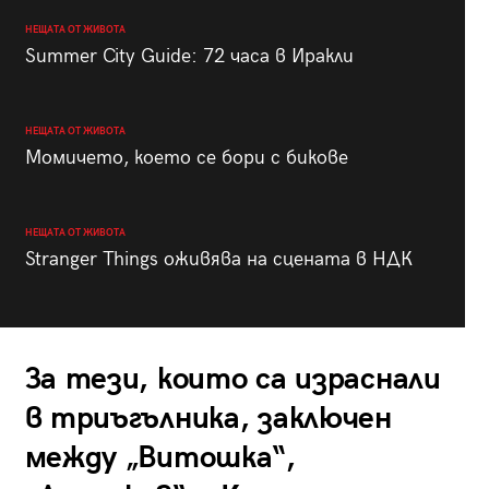
НЕЩАТА ОТ ЖИВОТА
Summer City Guide: 72 часа в Иракли
НЕЩАТА ОТ ЖИВОТА
Момичето, което се бори с бикове
НЕЩАТА ОТ ЖИВОТА
Stranger Things оживява на сцената в НДК
За тези, които са израснали
в триъгълника, заключен
между „Витошка“,