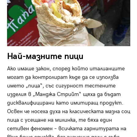
Най-мазните пици
Ако имаше закон, според който италианците
могат да контролират къде да се използва
името „пица“, със сигурност тестените
изделия в „Манджа Стрийт“ щяха да бъдат
дисквалифицирани като имитиращ продукт.
Освен че носеха духа на класическата мазна соц
пица с усещане на милинка, те бяха един
сетивен феномен – всичката гарнитурата на