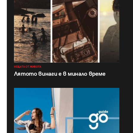
НЕЩАТА ОТ ЖИВОТА
Лятото винаги е в минало време