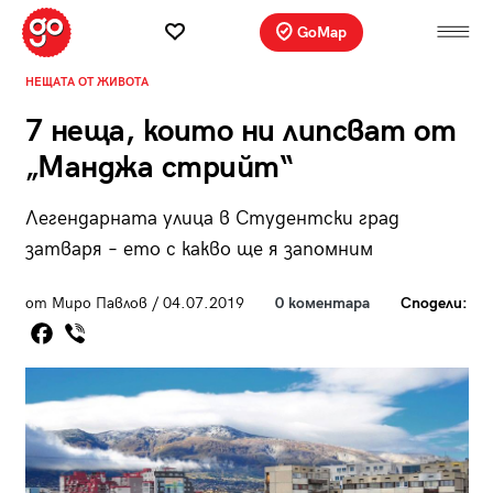
GoMap
НЕЩАТА ОТ ЖИВОТА
7 неща, които ни липсват от
„Манджа стрийт“
Легендарната улица в Студентски град
затваря – ето с какво ще я запомним
от Миро Павлов / 04.07.2019
0 коментара
Сподели: