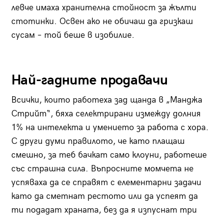
левче имаха хранителна стойност за жълти
стотинки. Освен ако не обичаш да гризкаш
сусам – той беше в изобилие.
Най-гадните продавачи
Всички, които работеха зад щанда в „Манджа
Стрийт“, бяха селектрирани измежду долния
1% на интелекта и умението за работа с хора.
С други думи правилото, че като плащаш
смешно, за теб бачкат само клоуни, работеше
със страшна сила. Въпросните момчета не
успяваха да се справят с елементарни задачи
като да сметнат рестото или да успеят да
ти подадат храната, без да я изпуснат три