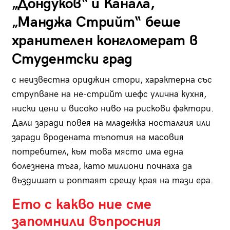
„Дондуков“ и Канала,
„Манджа Стрийт“ беше
хранителен конгломерат в
Студентски град
с неизвестна ориджин стори, характерна със
струпване на не-стрийт шефс улична кухня,
ниски цени и високо ниво на рискови фактори.
Дали заради повея на младежка носталгия или
заради вродената тъпотия на масовия
потребител, към това място има една
болезнена тъга, като милиони почнаха да
въздишат и роптаят срещу края на тази ера.
Ето с какво ние сме
запомнили въпросния