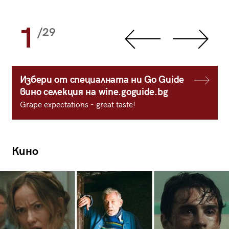
1
/29
Избери от специалната ни Go Guide
вино селекция на wine.goguide.bg
Grape expectations - great taste!
Кино