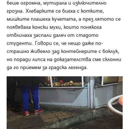
беше огромна, мутирала и изключително
грозна. Хлебарките се биеха с котките,
мишките плашеха кучетата, а през лятото се
появяваха конски мухи, които понякога
отвличаха заспали далеч от стадото
студенти. Говори се, че нещо даже по-
страшно живеело зад контейнерите с боклук,
но поради липса на доказателства сме склонни
да го приемем за градска легенда.