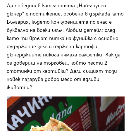
Да победиш в категорията „Най-гнусен
дюнер“ е постижение, особено в държава като
България, където конкуренцията по гнас е
буквално на всеки ъгъл. Любим детайл: след
като ти връчат питка на фунийка с основно
съдържание зеле и пържени картофи,
дюнерджиите никога нямаха салфетки. Как да
се довериш на търговец, който пести 2
стотинки от хартийки? Дали същият този
човек пазарува добро месо от ядливи
животни?