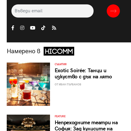
Намерено в
СЪБИТИЯ
Exotic Soirée: Танци и
изкуство с дъх на лято
ОТ ИВАН ПЪРВАНОВ
FEATURE
Непреходните театри на
София: Зад кулисите на