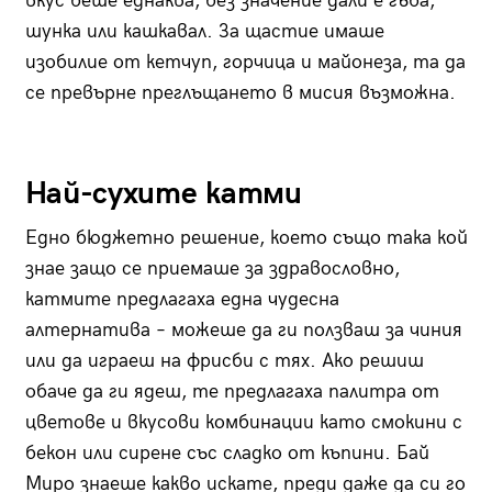
вкус беше еднаква, без значение дали е гъба,
шунка или кашкавал. За щастие имаше
изобилие от кетчуп, горчица и майонеза, та да
се превърне преглъщането в мисия възможна.
Най-сухите катми
Едно бюджетно решение, което също така кой
знае защо се приемаше за здравословно,
катмите предлагаха една чудесна
алтернатива – можеше да ги ползваш за чиния
или да играеш на фрисби с тях. Ако решиш
обаче да ги ядеш, те предлагаха палитра от
цветове и вкусови комбинации като смокини с
бекон или сирене със сладко от къпини. Бай
Миро знаеше какво искате, преди даже да си го