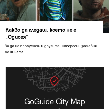
Какво да гледаш, което не е
„Одисея“
За да не пропуснеш и другите интересни заглавия
по кината