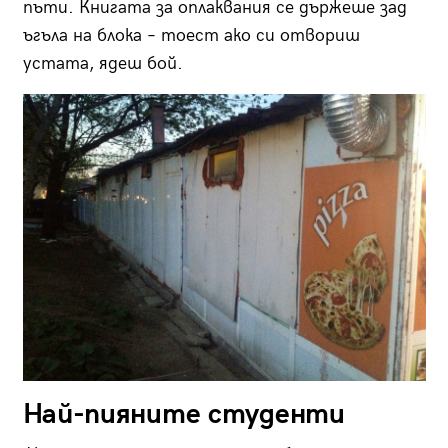
пъти. Книгата за оплаквания се държеше зад
ъгъла на блока – тоест ако си отвориш
устата, ядеш бой.
Най-пияните студенти