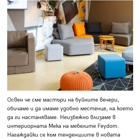
Освен че сме мастъри на буйните вечери,
обичаме и да имаме удобно местенце, на което
да ги настаняваме. Неизбежно влизаме в
интериорната Мека на мебелите Feydom.
Нагаждайки се към тенденциите в новата