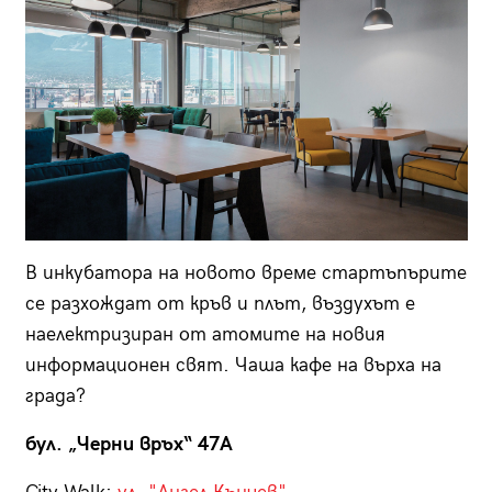
В инкубатора на новото време стартъпърите
се разхождат от кръв и плът, въздухът е
наелектризиран от атомите на новия
информационен свят. Чаша кафе на върха на
града?
бул. „Черни връх“ 47A