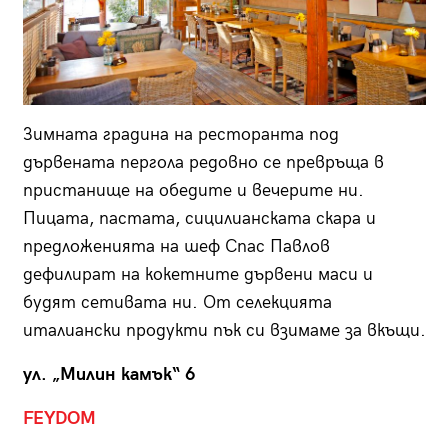
Зимната градина на ресторанта под
дървената пергола редовно се превръща в
пристанище на обедите и вечерите ни.
Пицата, пастата, сицилианската скара и
предложенията на шеф Спас Павлов
дефилират на кокетните дървени маси и
будят сетивата ни. От селекцията
италиански продукти пък си взимаме за вкъщи.
ул. „Милин камък“ 6
FEYDOM