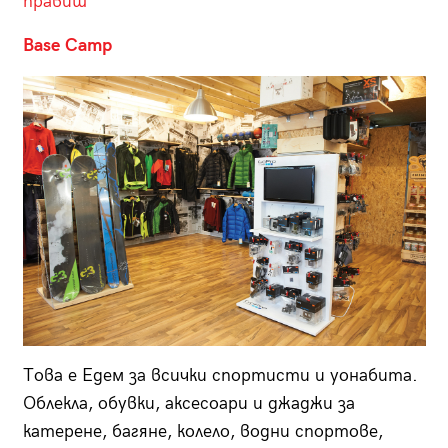
правиш
Base Camp
Това е Едем за всички спортисти и уонабита.
Облекла, обувки, аксесоари и джаджи за
катерене, багяне, колело, водни спортове,