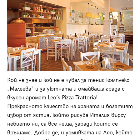
Кой не знае и кой не е чувал за тенис комплекс
„Малеева“ и за уютната и омайваща града с
вкусен аромат Leo’s Pizza Trattoria!
Прекрасното качество на храната и богатият
избор от ястия, който рисува Италия върху
небцето ни, са все неща, заради които се
връщаме. Добре де, и усмивката на Лео, който