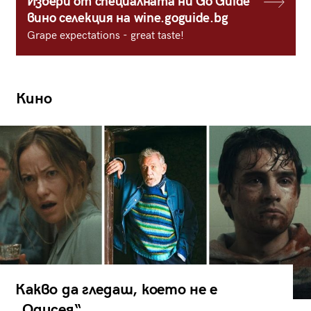
Избери от специалната ни Go Guide
вино селекция на wine.goguide.bg
Grape expectations - great taste!
Кино
Какво да гледаш, което не е
„Одисея“