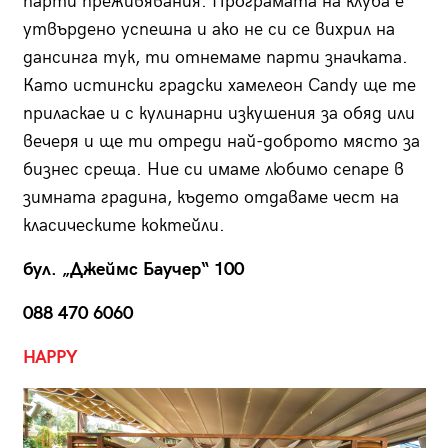
парти преживявания. Програмата на клуба е
утвърдено успешна и ако не си се вихрил на
дансинга тук, ти отнемаме парти значката.
Като истински градски хамелеон Candy ще те
приласкае и с кулинарни изкушения за обяд или
вечеря и ще ти отреди най-доброто място за
бизнес среща. Ние си имаме любимо сепаре в
зимната градина, където отдаваме чест на
класическите коктейли.
бул. „Джеймс Баучер“ 100
088 470 6060
HAPPY