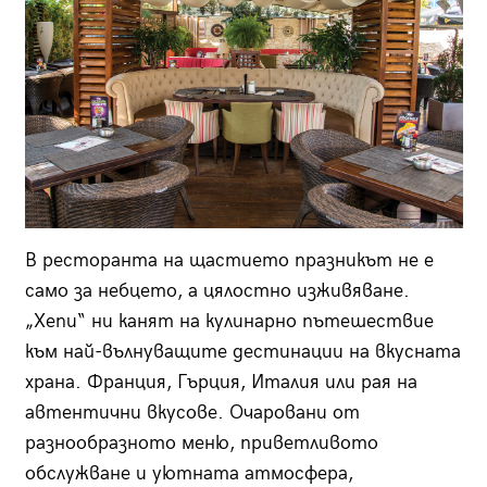
В ресторанта на щастието празникът не е
само за небцето, а цялостно изживяване.
„Хепи“ ни канят на кулинарно пътешествие
към най-вълнуващите дестинации на вкусната
храна. Франция, Гърция, Италия или рая на
автентични вкусове. Очаровани от
разнообразното меню, приветливото
обслужване и уютната атмосфера,