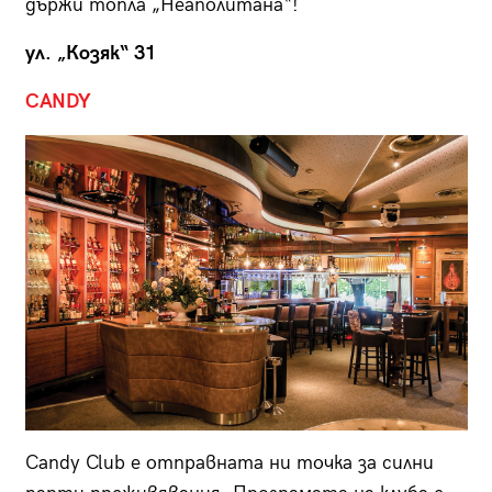
държи топла „Неаполитана“!
ул. „Козяк“ 31
CANDY
Candy Club е отправната ни точка за силни