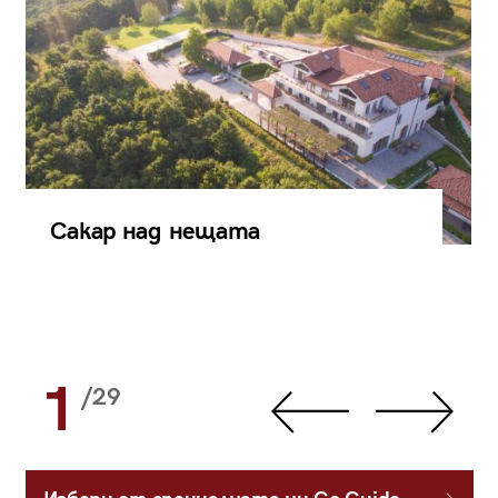
Сакар над нещата
1
/29