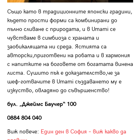
Също като в традиционните японски градини,
където прости форми са комбинирани до
пълно сливане с природата, и в Umami се
чувстваме в симбиоза с храната и
заобикалящата ни среда. Ястията са
авторски,приготвени на робата и в хармония
с напитките на боговете от богатата винена
листа. Сушито пък е доказателство,че за
шеф-готвачите в Umami създаването му е
изкуство, овладяно до съвършенство!
бул. „Джеймс Баучер“ 100
0884 804 040
Виж повече:
Един ден в София – виж какво да