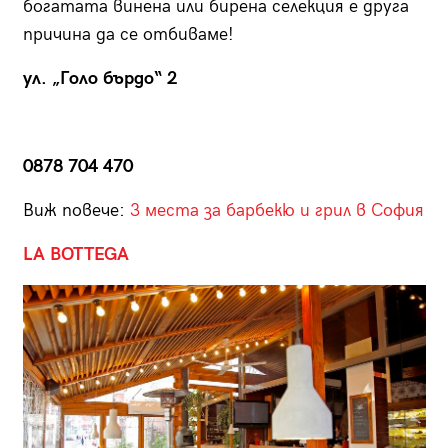
богатата винена или бирена селекция е друга
причина да се отбиваме!
ул. „Голо бърдо“ 2
0878 704 470
Виж повече:
3 места за барбекю и грил в София
LA BOTTEGA