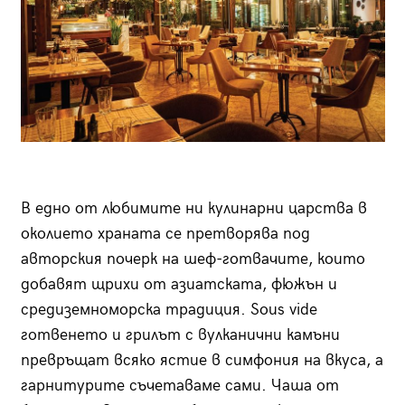
В едно от любимите ни кулинарни царства в
околието храната се претворява под
авторския почерк на шеф-готвачите, които
добавят щрихи от азиатската, фюжън и
средиземноморска традиция. Sous vide
готвенето и грилът с вулканични камъни
превръщат всяко ястие в симфония на вкуса, а
гарнитурите съчетаваме сами. Чаша от