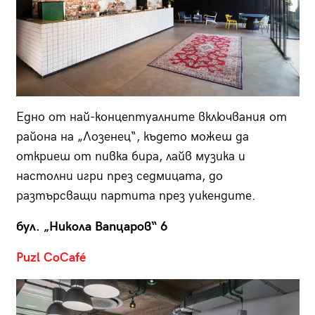
Едно от най-концептуалните включвания от
района на „Лозенец“, където можеш да
откриеш от пивка бира, лайв музика и
настолни игри през седмицата, до
разтърсващи партита през уикендите.
бул. „Никола Вапцаров“ 6
Puzl CoCafé