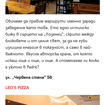
Обичаме да правим маршрути именно заради
заведения като това. Ето едно истинско
бижу в сърцето на „Лозенец“, скрито между
блоковете и от целия свят, за да не губи
излишна енергия в показност, а само в най-
важното: вкусна авторска храна, от която
искаш още и още, и още. А споменахме ли колко
е уютно в Padre?
ул. „Червена стена“ 58
LEO’S PIZZA