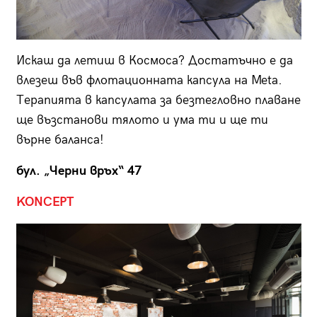
Искаш да летиш в Космоса? Достатъчно е да
влезеш във флотационната капсула на Meta.
Терапията в капсулата за безтегловно плаване
ще възстанови тялото и ума ти и ще ти
върне баланса!
бул. „Черни връх“ 47
KONCEPT