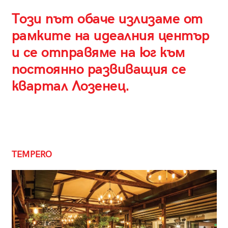
Този път обаче излизаме от
рамките на идеалния център
и се отправяме на юг към
постоянно развиващия се
квартал Лозенец.
TEMPERO