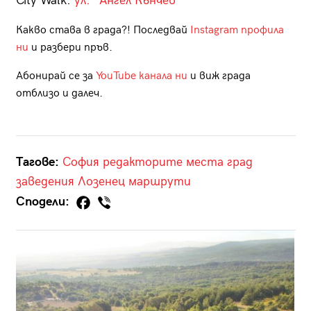
City Walk:
ул. "Ангел Кънчев"
Какво става в града?! Последвай
Instagram профила
ни
и разбери пръв.
Абонирай се за
YouTube канала ни
и виж града
отблизо и далеч.
Тагове:
София
редакторите
места
град
заведения
Лозенец
маршрути
Сподели: