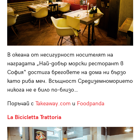
В океана от несигурност носителят на
наградата „Най-добър морски ресторант в
София“ достига бреговете на дома ни бързо
като риба меч. Всъщност Средиземноморието
никога не е било по-близо…
Поръчай с
Takeaway.com
и
Foodpanda
La Bicicletta Trattoria