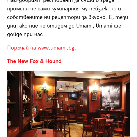
Най-добрият ресторант за суши в града
промени не само кулинарния му пейзаж, но и
собствените ни рецептори за вкусно. Е, тези
дни, ако ние не отидем до Umami, Umami ще
дойде при нас…
Поръчай на www.umami.bg.
The New Fox & Hound