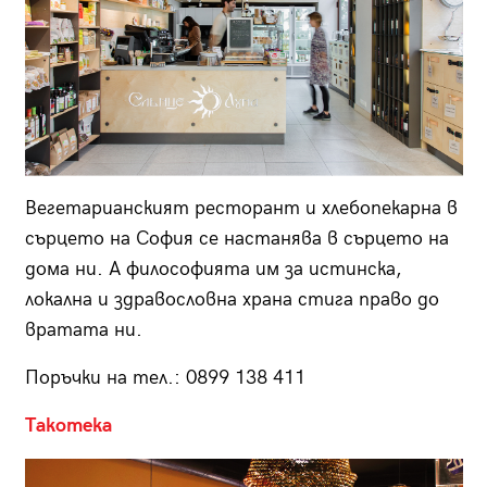
Вегетарианският ресторант и хлебопекарна в
сърцето на София се настанява в сърцето на
дома ни. А философията им за истинска,
локална и здравословна храна стига право до
вратата ни.
Поръчки на тел.: 0899 138 411
Такотека