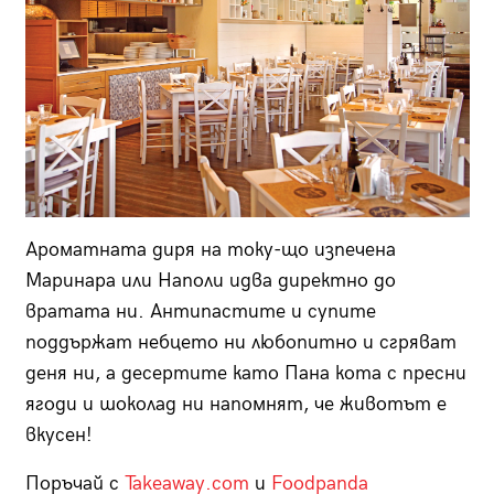
Ароматната диря на току-що изпечена
Маринара или Наполи идва директно до
вратата ни. Антипастите и супите
поддържат небцето ни любопитно и сгряват
деня ни, а десертите като Пана кота с пресни
ягоди и шоколад ни напомнят, че животът е
вкусен!
Поръчай с
Takeaway.com
и
Foodpanda