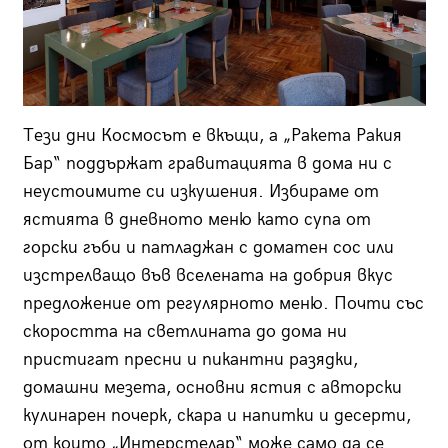
Тези дни Космосът е вкъщи, а „Ракета Ракия
Бар“ поддържат гравитацията в дома ни с
неустоимите си изкушения. Избираме от
ястията в дневното меню като супа от
горски гъби и патладжан с доматен сос или
изстрелващо във вселената на добрия вкус
предложение от регулярното меню. Почти със
скоростта на светлината до дома ни
пристигат пресни и пикантни разядки,
домашни мезета, основни ястия с авторски
кулинарен почерк, скара и напитки и десерти,
от които „Интерстелар“ може само да се