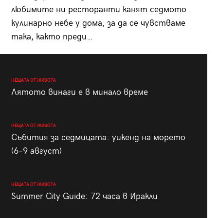
любимите ни ресторанти канят седмото
кулинарно небе у дома, за да се чувстваме
така, както преди…
НЕЩАТА ОТ ЖИВОТА
Лятото винаги е в минало време
НЕЩАТА ОТ ЖИВОТА
Събития за седмицата: уикенд на морето
(6–9 август)
НЕЩАТА ОТ ЖИВОТА
Summer City Guide: 72 часа в Иракли