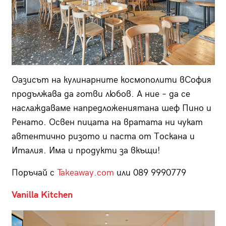
Оазисът на кулинарните космополити вСофия
продължава да готви любов. А ние – да се
наслаждаваме напредложениятана шеф Пино и
Ренато. Освен пицата на вратата ни чукат
автентично ризото и паста от Тоскана и
Италия. Има и продукти за вкъщи!
Поръчай с
Takeaway.com
или 089 9990779
Vanilla Kitchen