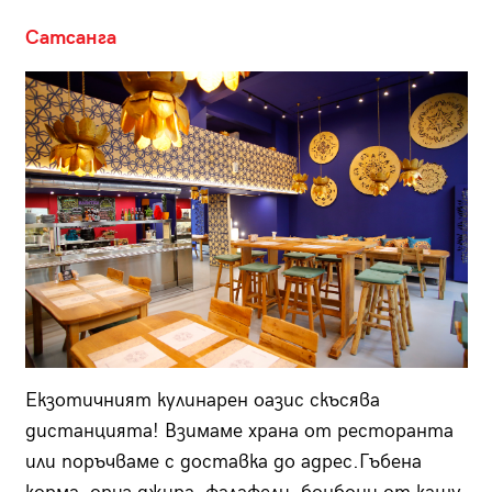
Сатсанга
Екзотичният кулинарен оазис скъсява
дистанцията! Взимаме храна от ресторанта
или поръчваме с доставка до адрес.Гъбена