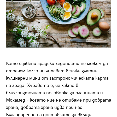
Като изявени градски хедонисти не можем да
отречем колко ни липсват всички златни
кулинарни мини от гастрономическата карта
на града. Хубавото е, че както в
близкоизточната поговорка за планината и
Мохамед – когато ние не отиваме при добрата
храна, добрата храна идва при нас.
Благодарение на доставките за вкъщи