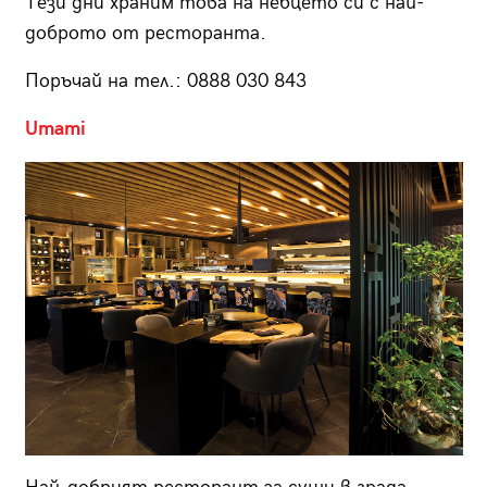
Тези дни храним това на небцето си с най-
доброто от ресторанта.
Поръчай на тел.: 0888 030 843
Umami