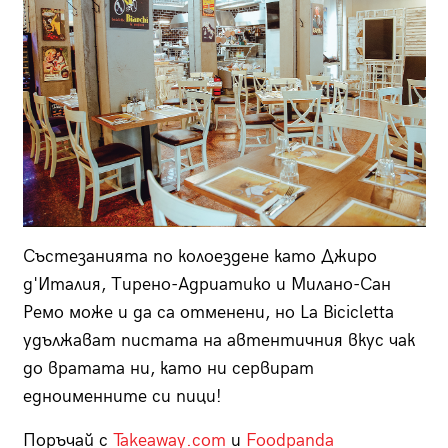
Състезанията по колоездене като Джиро
д'Италия, Тирено-Адриатико и Милано-Сан
Ремо може и да са отменени, но La Bicicletta
удължават пистата на автентичния вкус чак
до вратата ни, като ни сервират
едноименните си пици!
Поръчай с
Takeaway.com
и
Foodpanda