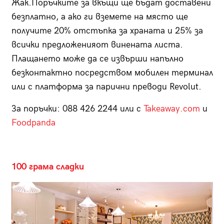
Жак.Поръчките за вкъщи ще бъдат доставени
безплатно, а ако ги вземете на място ще
получите 20% отстъпка за храната и 25% за
всички предложенияот винената листа.
Плащането може да се извърши напълно
безконтактно посредством мобилен терминал
или с платформа за парични преводи Revolut.
За поръчки: 088 426 2244 или с
Takeaway.com
и
Foodpanda
100 грама сладки