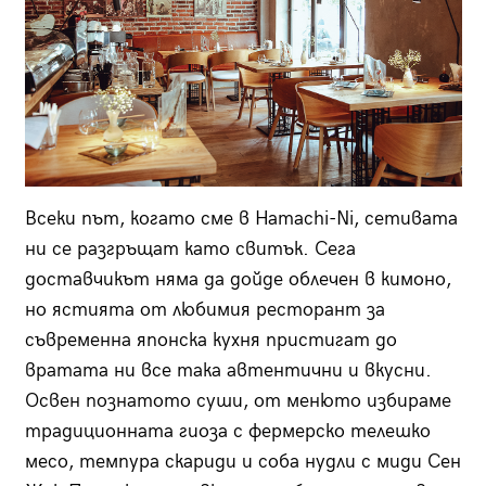
Всеки път, когато сме в Hamachi-Ni, сетивата
ни се разгръщат като свитък. Сега
доставчикът няма да дойде облечен в кимоно,
но ястията от любимия ресторант за
съвременна японска кухня пристигат до
вратата ни все така автентични и вкусни.
Освен познатото суши, от менюто избираме
традиционната гиоза с фермерско телешко
месо, темпура скариди и соба нудли с миди Сен