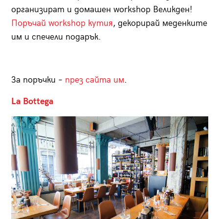
организират и домашен workshop Великден!
Поръчай workshop кутия
, декорирай меденките
им и спечели подарък.
За поръчки –
през сайта им
.
La Bottega