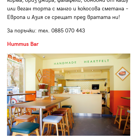
корма, ориз джира, фалафели, бонбони от кашу
или веган торта с манго и кокосова сметана –
Европа и Азия се срещат пред вратата ни!
За поръчки: тел. 0885 070 443
Hummus Bar