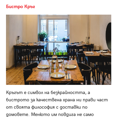
Бистро Кръг
Кръгът е символ на безкрайността, а
бистрото за качествена храна ни прави част
от своята философия с доставки по
домовете. Менюто им повдига не само