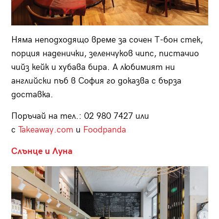
Няма неподходящо време за сочен Т-бон стек,
порция наденички, зеленчуков чипс, пистачио
чийз кейк и хубава бира. А любимият ни
английски пъб в София го доказва с бърза
доставка.
Поръчай на тел.: 02 980 7427 или
с
Takeaway.com
и
Foodpanda
Слънце и Луна