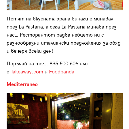
Пътят на вкусната храна винаги е минавал
през La Pastaria, а сега La Pastaria минава през
нас… Ресторантът радва небцето ни с
разнообразни италиански предложения за обяд
и вечеря всеки ден!
Поръчай на тел.: 895 500 606 или
с
Takeaway.com
и
Foodpanda
Mediterraneo