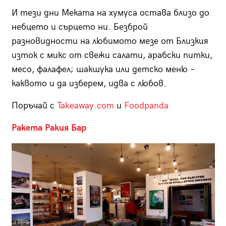
И тези дни Меката на хумуса остава близо до
небцето и сърцето ни. Безброй
разновидности на любимото мезе от Близкия
изток с микс от свежи салати, арабски питки,
месо, фалафел; шакшука или детско меню –
каквото и да изберем, идва с любов.
Поръчай с
Takeaway.com
и
Foodpanda
Ракета Ракия Бар