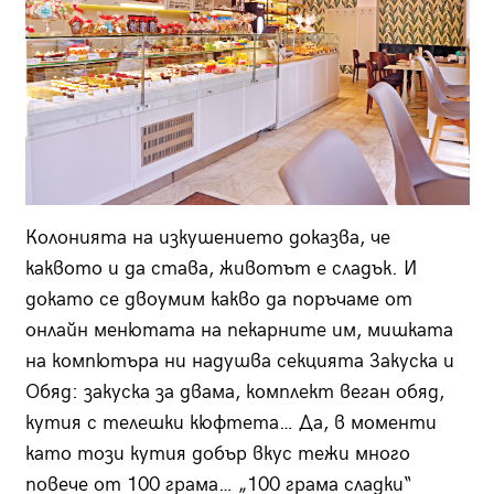
Колонията на изкушението доказва, че
каквото и да става, животът е сладък. И
докато се двоумим какво да поръчаме от
онлайн менютата на пекарните им, мишката
на компютъра ни надушва секцията Закуска и
Обяд: закуска за двама, комплект веган обяд,
кутия с телешки кюфтета… Да, в моменти
като този кутия добър вкус тежи много
повече от 100 грама… „100 грама сладки“