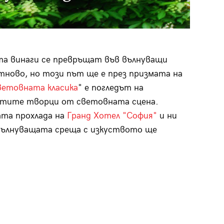
а винаги се превръщат във вълнуващи
тново, но този път ще е през призмата на
ветовната класика
" е погледът на
тите творци от световната сцена.
ата прохлада на
Гранд Хотел "София"
и ни
а вълнуващата среща с изкуството ще