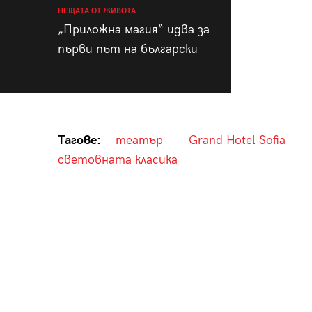
НЕЩАТА ОТ ЖИВОТА
„Приложна магия“ идва за
първи път на български
Тагове:
театър
Grand Hotel Sofia
световната класика