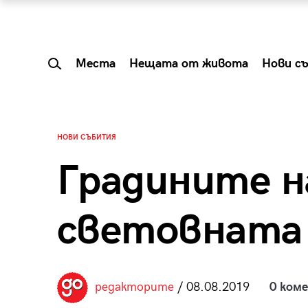
Места
Нещата от живота
Нови с
НОВИ СЪБИТИЯ
Градините н
световната 
 Shareable:
Summer Prelude: ка
редакторите
/ 08.08.2019
0 ком
лги вечери и
започва лятото в 