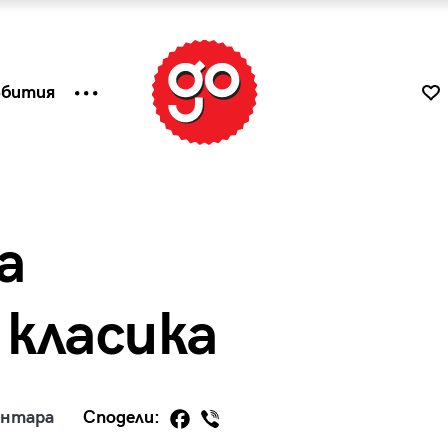
ъбития
а
класика
к
Tender is the Wine – Какво
ентара
Сподели:
чаша
се пие на Лазурния бряг