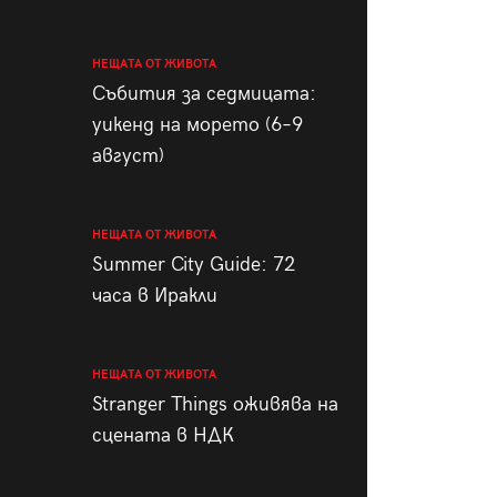
НЕЩАТА ОТ ЖИВОТА
Събития за седмицата:
уикенд на морето (6–9
август)
НЕЩАТА ОТ ЖИВОТА
Summer City Guide: 72
часа в Иракли
НЕЩАТА ОТ ЖИВОТА
Stranger Things оживява на
сцената в НДК