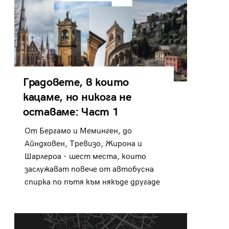
Градовете, в които
кацаме, но никога не
оставаме: Част 1
От Бергамо и Меминген, до
Айндховен, Тревизо, Жирона и
Шарлероа - шест места, които
заслужават повече от автобусна
спирка по пътя към някъде другаде