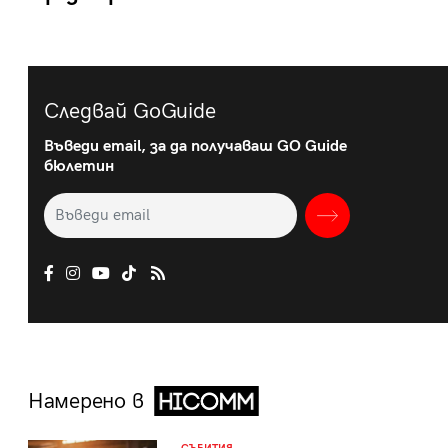
Следвай GoGuide
Въведи email, за да получаваш GO Guide
бюлетин
Намерено в