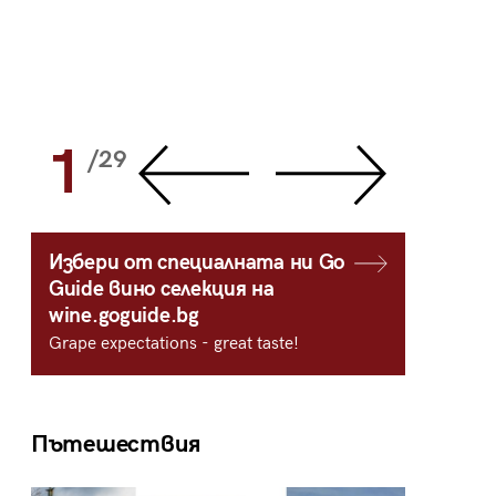
1
2
/29
/
Избери от специалната ни Go
Guide вино селекция на
wine.goguide.bg
Grape expectations - great taste!
Пътешествия