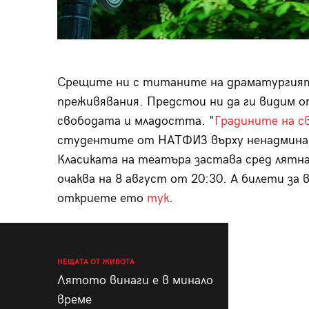
Срещите ни с титаните на драматургият
преживявания. Предстои ни да ги видим о
свободата и младостта. "
Градините на с
студентите от НАТФИЗ върху ненадмина
Класиката на театъра застава сред лятн
очаква на 8 август от 20:30. А билети з
откриете ето
тук
.
НЕЩАТА ОТ ЖИВОТА
Лятото винаги е в минало
време