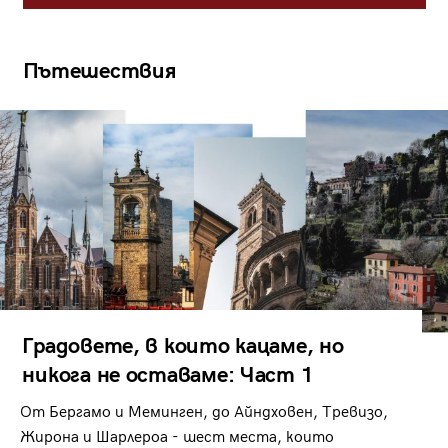
Пътешествия
Градовете, в които кацаме, но
никога не оставаме: Част 1
От Бергамо и Меминген, до Айндховен, Тревизо,
Жирона и Шарлероа - шест места, които