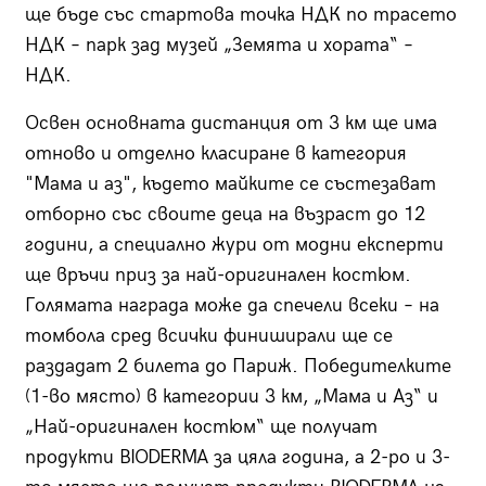
ще бъде със стартова точка НДК по трасето
НДК – парк зад музей „Земята и хората“ –
НДК.
Освен основната дистанция от 3 км ще има
отново и отделно класиране в категория
"Мама и аз", където майките се състезават
отборно със своите деца на възраст до 12
години, а специално жури от модни експерти
ще връчи приз за най-оригинален костюм.
Голямата награда може да спечели всеки – на
томбола сред всички финиширали ще се
раздадат 2 билета до Париж. Победителките
(1-во място) в категории 3 км, „Мама и Аз“ и
„Най-оригинален костюм“ ще получат
продукти BIODERMA за цяла година, а 2-ро и 3-