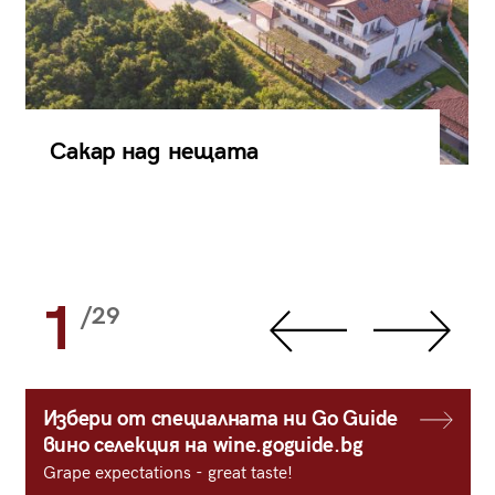
Сакар над нещата
1
/29
Избери от специалната ни Go Guide
вино селекция на wine.goguide.bg
Grape expectations - great taste!