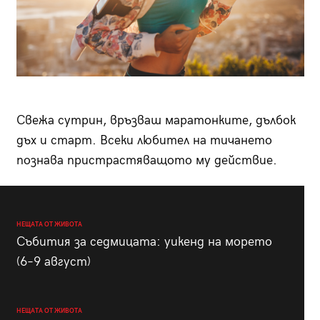
Свежа сутрин, връзваш маратонките, дълбок
дъх и старт. Всеки любител на тичането
познава пристрастяващото му действие.
НЕЩАТА ОТ ЖИВОТА
Събития за седмицата: уикенд на морето
(6–9 август)
НЕЩАТА ОТ ЖИВОТА