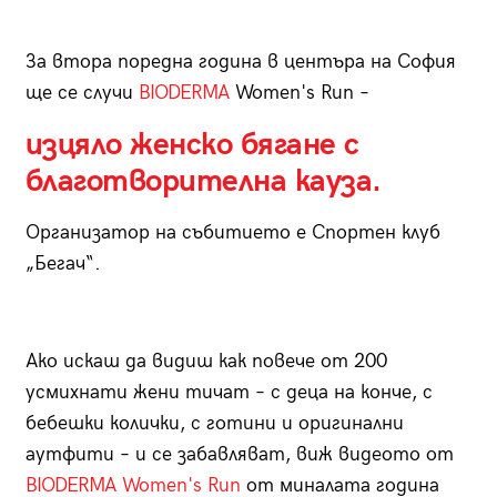
За втора поредна година в центъра на София
ще се случи
BIODERMA
Women's Run –
изцяло женско бягане с
благотворителна кауза.
Организатор на събитието е Спортен клуб
„Бегач“.
Ако искаш да видиш как повече от 200
усмихнати жени тичат – с деца на конче, с
бебешки колички, с готини и оригинални
аутфити – и се забавляват, виж видеото от
BIODERMA Women's Run
от миналата година