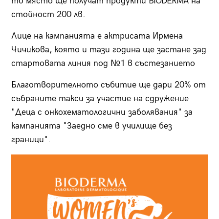
то място ще получат продукти BIODERMA на
стойност 200 лв.
Лице на кампанията е актрисата Ирмена
Чичикова, която и тази година ще застане зад
стартовата линия под №1 в състезанието
Благотворителното събитие ще дари 20% от
събраните такси за участие на сдружение
"Деца с онкохематологични заболявания" за
кампанията "Заедно сме в училище без
граници".