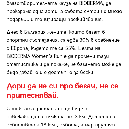
благотворителната кауза на BIODERMA, да
прекараме една готина събота сутрин с много
подаръци и тонизиращи преживявания.
Днес в България жените, които бягат в
спортни състезания, са едва 30% в сравнение
с Европа, където те са 55%. Целта на
BIODERMA Women’s Run е да промени тази
статистика и да покаже, че бягането може да
бъде забавно и е достъпно за всеки.
Дори да не си про бегач, не се
притеснявай.
Основната дистанция ще бъде с
освежаващата дължина от 3 км. Датата на
събитивто е 18 юли, събота, а маршрутът