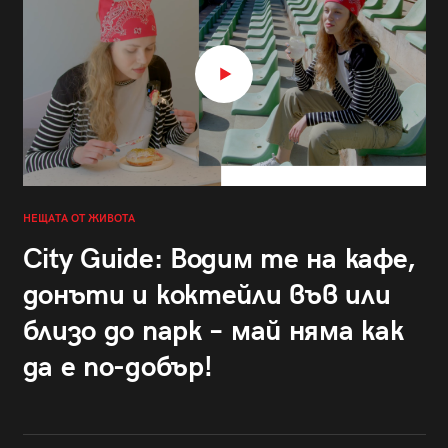
НЕЩАТА ОТ ЖИВОТА
City Guide: Водим те на кафе,
донъти и коктейли във или
близо до парк – май няма как
да е по-добър!