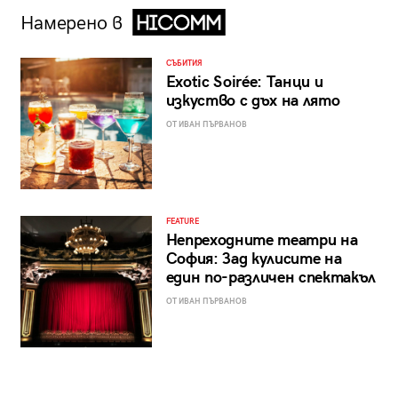
Намерено в
СЪБИТИЯ
Exotic Soirée: Танци и
изкуство с дъх на лято
ОТ ИВАН ПЪРВАНОВ
FEATURE
Непреходните театри на
София: Зад кулисите на
един по-различен спектакъл
ОТ ИВАН ПЪРВАНОВ