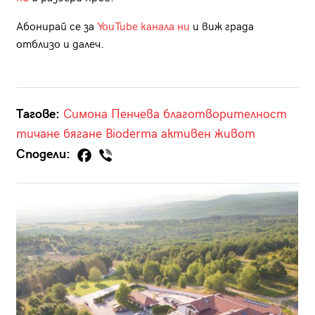
Абонирай се за
YouTube канала ни
и виж града
отблизо и далеч.
Тагове:
Симона Пенчева
благотворителност
тичане
бягане
Bioderma
активен живот
Сподели: