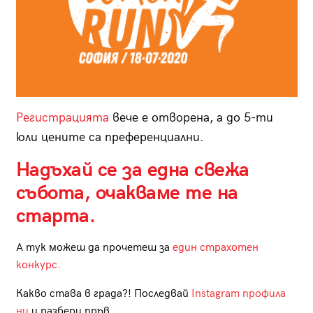
Регистрацията
вече е отворена, а до 5-ти
юли цените са преференциални.
Надъхай се за една свежа
събота, очакваме те на
старта.
А тук можеш да прочетеш за
един страхотен
конкурс.
Какво става в града?! Последвай
Instagram профила
ни
и разбери пръв.