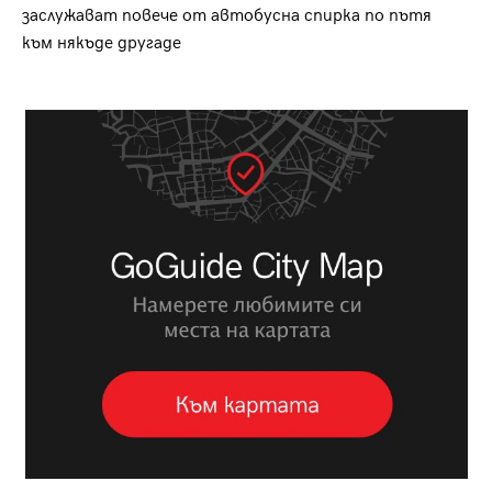
заслужават повече от автобусна спирка по пътя
към някъде другаде