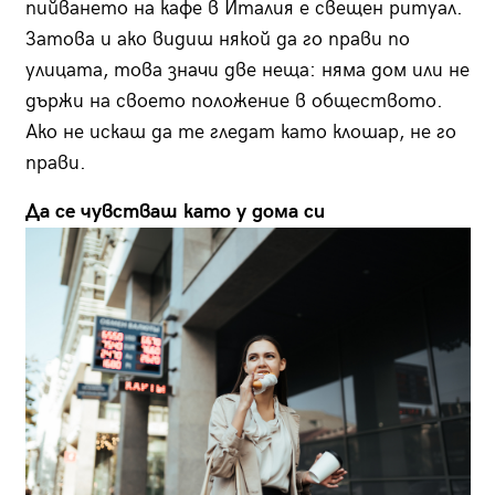
пийването на кафе в Италия е свещен ритуал.
Затова и ако видиш някой да го прави по
улицата, това значи две неща: няма дом или не
държи на своето положение в обществото.
Ако не искаш да те гледат като клошар, не го
прави.
Да се чувстваш като у дома си