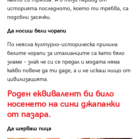
историята последното, което ти трябва, са
подобни засечки.
Да носиш бели чорапи
По неясна културно-историческа причина
белите чорапи за италианците са като бяло
знаме – знак че си се предал и модата няма
какво повече да ти даде, а и не искаш нищо от
цивилизацията.
Роден еквивалент би било
носенето на сини джапанки
от пазара.
Да шерваш пица