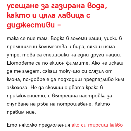
усещане за газирана вода,
както и цяла лавица с
диджестиви –
така се пие там. Водка в големи чаши, уиски в
промишлени количества и бира, сякаш няма
утре, това са специфики на едни други нации.
Шотовете са по екшън филмите. Ако не искаш
да те гледат, сякаш току-що си слязъл от
клона, по-добре е да подходиш предпазливо към
алкохола. Не да скочиш с двата крака в
приключението, с вътрешна настройка за
счупване на ръба на потрошаване. Както
правим ние.
Ето няколко предложения
ако си търсиш какво