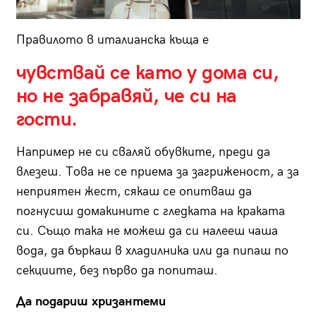
Правилото в италианска къща е
чувствай се като у дома си,
но не забравяй, че си на
гости.
Например не си сваляй обувките, преди да
влезеш. Това не се приема за загриженост, а за
неприятен жест, сякаш се опитваш да
погнусиш домакините с гледката на краката
си. Също така не можеш да си налееш чаша
вода, да бъркаш в хладилника или да пипаш по
секциите, без първо да попиташ.
Да подариш хризантеми