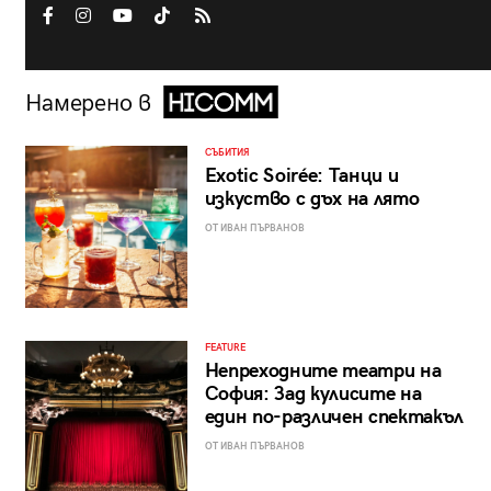
Намерено в
СЪБИТИЯ
Exotic Soirée: Танци и
изкуство с дъх на лято
ОТ ИВАН ПЪРВАНОВ
FEATURE
Непреходните театри на
София: Зад кулисите на
един по-различен спектакъл
ОТ ИВАН ПЪРВАНОВ