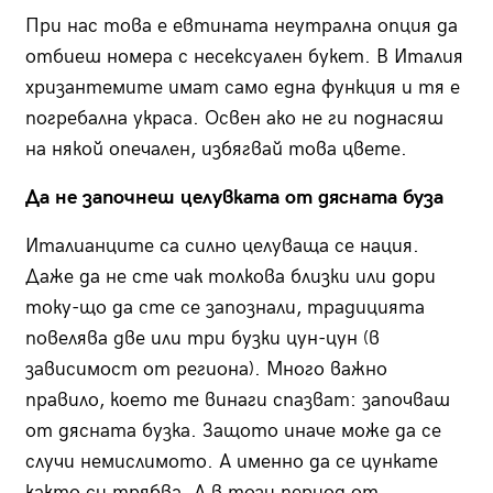
При нас това е евтината неутрална опция да
отбиеш номера с несексуален букет. В Италия
хризантемите имат само една функция и тя е
погребална украса. Освен ако не ги поднасяш
на някой опечален, избягвай това цвете.
Да не започнеш целувката от дясната буза
Италианците са силно целуваща се нация.
Даже да не сте чак толкова близки или дори
току-що да сте се запознали, традицията
повелява две или три бузки цун-цун (в
зависимост от региона). Много важно
правило, което те винаги спазват: започваш
от дясната бузка. Защото иначе може да се
случи немислимото. А именно да се цункате
както си трябва. А в този период от