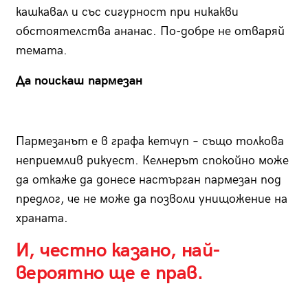
кашкавал и със сигурност при никакви
обстоятелства ананас. По-добре не отваряй
темата.
Да поискаш пармезан
Пармезанът е в графа кетчуп – също толкова
неприемлив рикуест. Келнерът спокойно може
да откаже да донесе настърган пармезан под
предлог, че не може да позволи унищожение на
храната.
И, честно казано, най-
вероятно ще е прав.