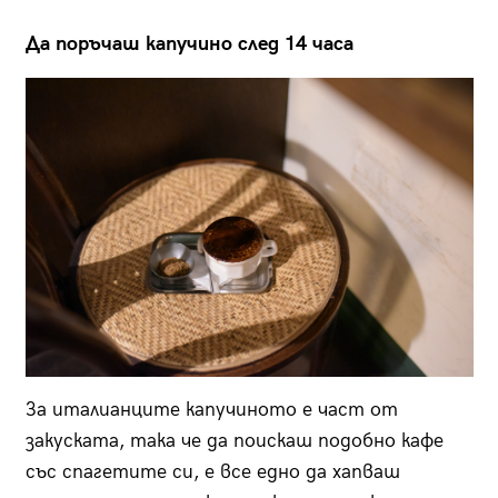
Да поръчаш капучино след 14 часа
За италианците капучиното е част от
закуската, така че да поискаш подобно кафе
със спагетите си, е все едно да хапваш