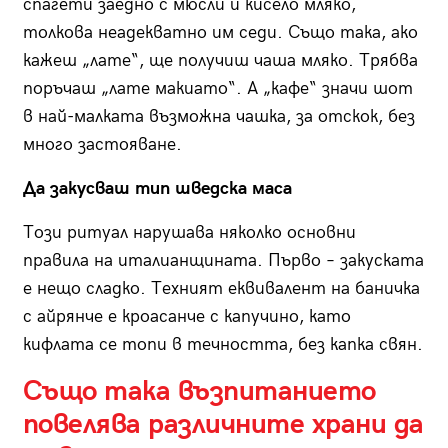
спагети заедно с мюсли и кисело мляко,
толкова неадекватно им седи. Също така, ако
кажеш „лате“, ще получиш чаша мляко. Трябва
поръчаш „лате макиато“. А „кафе“ значи шот
в най-малката възможна чашка, за отскок, без
много застояване.
Да закусваш тип шведска маса
Този ритуал нарушава няколко основни
правила на италианщината. Първо – закуската
е нещо сладко. Техният еквивалент на баничка
с айрянче е кроасанче с капучино, като
кифлата се топи в течността, без капка свян.
Също така възпитанието
повелява различните храни да