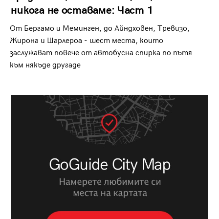
никога не оставаме: Част 1
От Бергамо и Меминген, до Айндховен, Тревизо,
Жирона и Шарлероа - шест места, които
заслужават повече от автобусна спирка по пътя
към някъде другаде