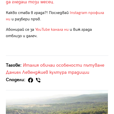
да гледаш този месец.
Какво става в града?! Последвай
Instagram профила
ни
и разбери пръв.
Абонирай се за
YouTube канала ни
и виж града
отблизо и далеч.
Тагове:
Италия
обичаи
особености
пътуване
Даниел Левенджиев
култура
традиции
Сподели: