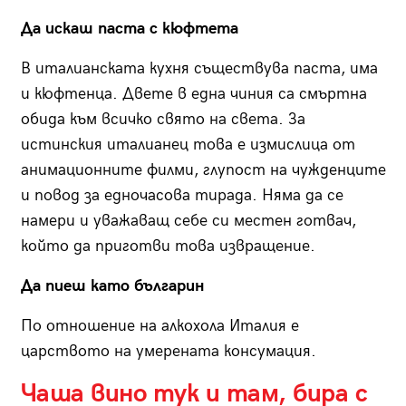
Да искаш паста с кюфтета
В италианската кухня съществува паста, има
и кюфтенца. Двете в една чиния са смъртна
обида към всичко свято на света. За
истинския италианец това е измислица от
анимационните филми, глупост на чужденците
и повод за едночасова тирада. Няма да се
намери и уважаващ себе си местен готвач,
който да приготви това извращение.
Да пиеш като българин
По отношение на алкохола Италия е
царството на умерената консумация.
Чаша вино тук и там, бира с