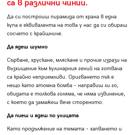
са в различни чинии.
Да си построиш пирамида от храна в една
купа е еквивалента на това у нас да си обираш
сосчето с крайшниче.
Да ядеш шумно
Сърбане, хрускане, мляскане и прочие изрази на
възхищение към кулинарния гений на готвача
са крайно неприемливи. Оригването пък е
нещо като атомна бомба – направиш ли го,
обидата е толкова голяма, че няма извинение,
с което да замажеш вече стореното.
Да пиеш и ядеш по улицата
Като продължение на темата – хапването и