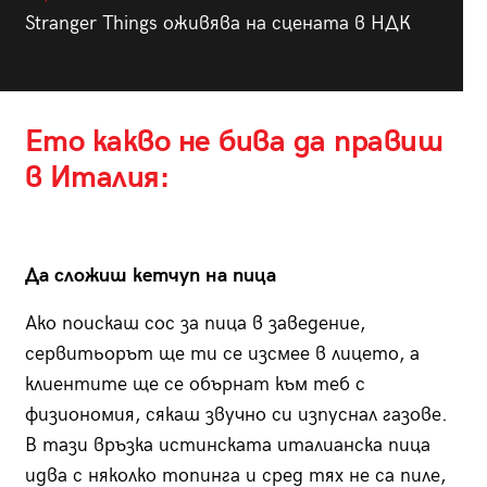
Stranger Things оживява на сцената в НДК
Ето какво не бива да правиш
в Италия:
Да сложиш кетчуп на пица
Ако поискаш сос за пица в заведение,
сервитьорът ще ти се изсмее в лицето, а
клиентите ще се обърнат към теб с
физиономия, сякаш звучно си изпуснал газове.
В тази връзка истинската италианска пица
идва с няколко топинга и сред тях не са пиле,