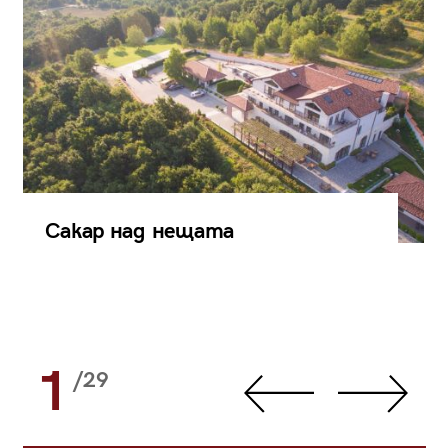
Сакар над нещата
1
/29