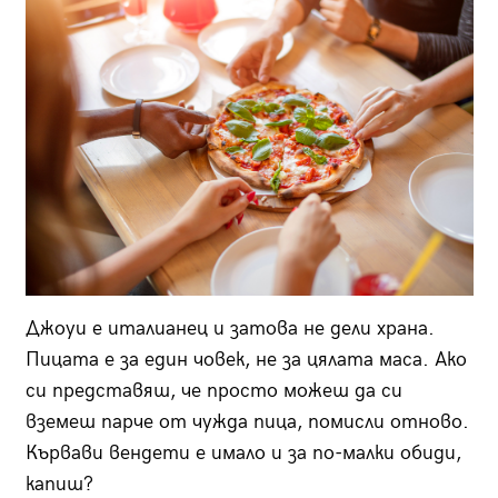
Джоуи е италианец и затова не дели храна.
Пицата е за един човек, не за цялата маса. Ако
си представяш, че просто можеш да си
вземеш парче от чужда пица, помисли отново.
Кървави вендети е имало и за по-малки обиди,
капиш?