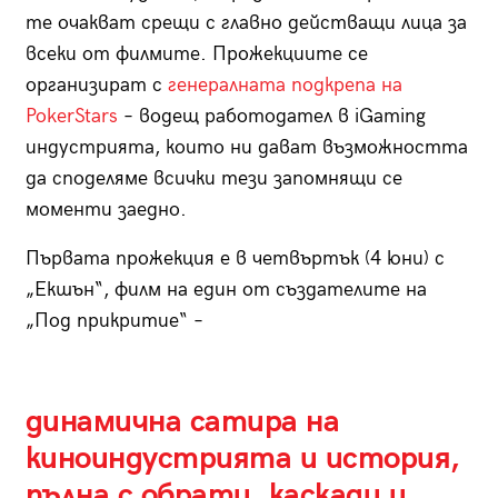
те очакват срещи с главно действащи лица за
всеки от филмите. Прожекциите се
организират с
генералната подкрепа на
PokerStars
– водещ работодател в iGaming
индустрията, които ни дават възможността
да споделяме всички тези запомнящи се
моменти заедно.
Първата прожекция е в четвъртък (4 юни) с
„Екшън“, филм на един от създателите на
„Под прикритие“ –
динамична сатира на
киноиндустрията и история,
пълна с обрати, каскади и