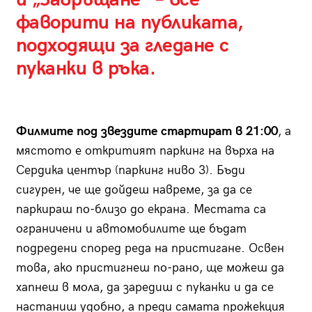
фаворити на публиката,
подходящи за гледане с
пуканки в ръка.
Филмите под звездите стартират в 21:00
, а
мястото е откритият паркинг на върха на
Сердика център (паркинг ниво 3). Бъди
сигурен, че ще дойдеш навреме, за да се
паркираш по-близо до екрана. Местата са
ограничени и автомобилите ще бъдат
подредени според реда на пристигане. Освен
това, ако пристигнеш по-рано, ще можеш да
хапнеш в мола, да заредиш с пуканки и да се
настаниш удобно, а преди самата прожекция