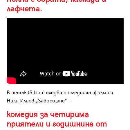
лафчета.
В петък (5 юни) следва последният филм на
Ники Илиев „Завръщане“ –
комедия за четирима
приятели и годишнина от