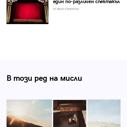
един по-различен спектакъл
ОТ ИВАН ПЪРВАНОВ
В този ред на мисли