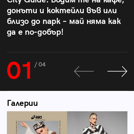
донъти и коктейли във или
близо до парк – май няма как
да е по-добър!
01
/ 04
Галерии