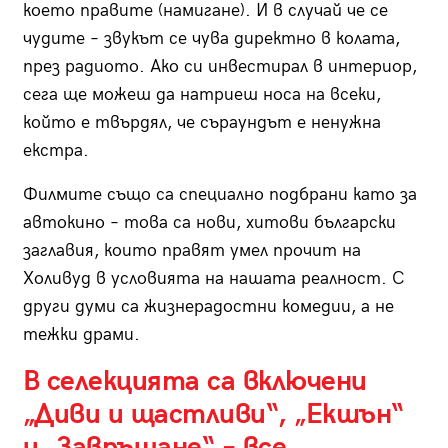
което правите (намигане). И в случай че се
чудите – звукът се чува директно в колата,
през радиото. Ако си инвестирал в интериор,
сега ще можеш да натриеш носа на всеки,
който е твърдял, че съраундът е ненужна
екстра.
Филмите също са специално подбрани като за
автокино – това са нови, хитови български
заглавия, които правят умел прочит на
Холивуд в условията на нашата реалност. С
други думи са жизнерадостни комедии, а не
тежки драми.
В селекцията са включени
„Диви и щастливи“, „Екшън“
и „Завръщане“ – все