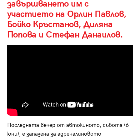
завършването им с
участието на Орлин Павлов,
Бойко Кръстанов, Диляна
Попова и Стефан Данаилов.
Последната вечер от автокиното, събота (6
юни), е запазена за адреналиновото