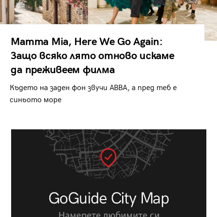
Mamma Mia, Here We Go Again:
Защо всяко лято отново искаме
да преживеем филма
Където на заден фон звучи ABBA, а пред теб е
синьото море