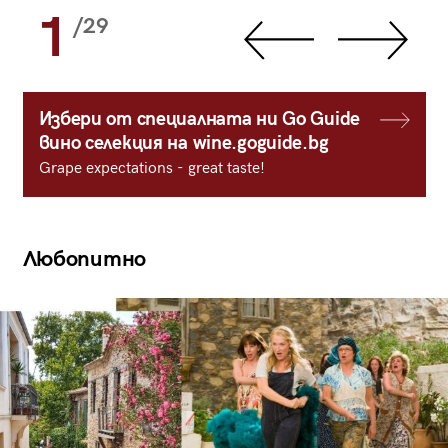
1
/29
Избери от специалната ни Go Guide
вино селекция на wine.goguide.bg
Grape expectations - great taste!
Любопитно