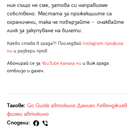
ние също не сме, затова си направихме
собствено. Местата за прожекциите са
ограничени, така че побързайте – очаквайте
линк за закупуване на билети.
Какво става в града?! Последвай
Instagram профила
ни
и разбери пръв.
Абонирай се за
YouTube канала ни
и виж града
отблизо и далеч.
Тагове:
Go Guide автокино
Даниел Левенджиев
филми
автокино
Сподели: