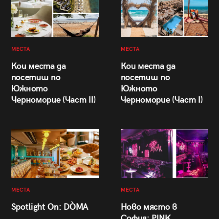
МЕСТА
МЕСТА
Кои места да
Кои места да
посетиш по
посетиш по
Южното
Южното
Черноморие (Част II)
Черноморие (Част I)
МЕСТА
МЕСТА
Spotlight On: DÒMA
Ново място в
София: PINK