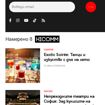
Намерено в
СЪБИТИЯ
Exotic Soirée: Танци и
изкуство с дъх на лято
ОТ ИВАН ПЪРВАНОВ
FEATURE
Непреходните театри на
София: Зад кулисите на