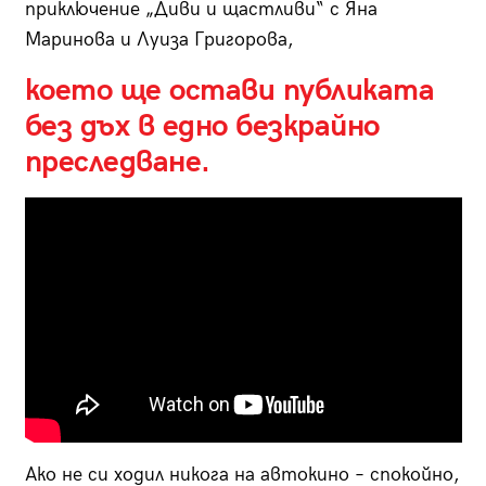
приключение „Диви и щастливи“ с Яна
Маринова и Луиза Григорова,
което ще остави публиката
без дъх в едно безкрайно
преследване.
Ако не си ходил никога на автокино – спокойно,