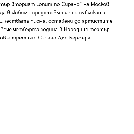
тър вторият „опит по Сирано” на Москов
ща в любимо представление на публиката
личествата писма, оставени до артистите
И вече четвърта година в Народния театър
ов е третият Сирано Дьо Бержерак.