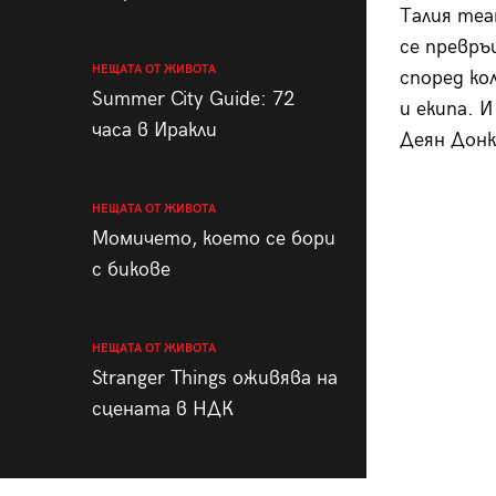
Талия теа
се превръ
НЕЩАТА ОТ ЖИВОТА
според ко
Summer City Guide: 72
и екипа. 
часа в Иракли
Деян Донк
НЕЩАТА ОТ ЖИВОТА
Момичето, което се бори
с бикове
НЕЩАТА ОТ ЖИВОТА
Stranger Things оживява на
сцената в НДК