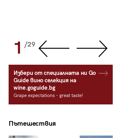
1
2
/29
/
Избери от специалната ни Go
Guide вино селекция на
wine.goguide.bg
Grape expectations - great taste!
Пътешествия