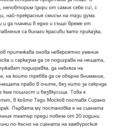
, неповторим (дори от самия себе си), с
и, най-прекрасния смисъл на тази дума.
ш и да плачеш в едно и също време от
вления са винаги красиви като приказка,
ов притежава онова невероятно умение
еска и сарказъм да се подиграва на нещата,
лужават подигравка, да набляга на
, на които трябва да се обърне внимание,
а нещата право в очите, без нито за секунда
е към пошлост и безвкусица. Това е
път, в който Теди Москов поставя Сирано
рак. Първата му постановка е на сцената
чния театър преди повече от 20 години.
ини по-късно на сцената на хамбургския