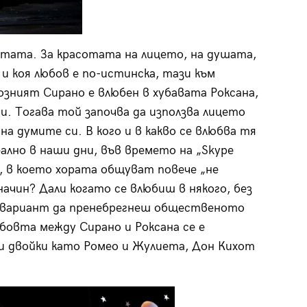
отата. За красотата на лицето, на душата,
и коя любов е по-истинска, тази към
зният Сирано е влюбен в хубавата Роксана,
ри. Тогава той започва да използва лицето
а думите си. В кого и в какво се влюбва тя
ално в наши дни, във времето на „Skype
 в което хората общуват повече „не
начин? Дали когато се влюбиш в някого, без
ят вариант да пренебрегнеш общественото
овта между Сирано и Роксана се е
зи двойки като Ромео и Жулиета, Дон Кихот