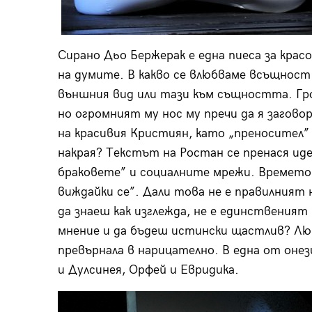
Сирано Дьо Бержерак е една пиеса за крас
на думите. В какво се влюбваме всъщност 
външния вид или тази към същността. Гро
но огромният му нос му пречи да я загово
на красивия Кристиян, като „преносител” н
накрая? Текстът на Ростан се пренася иде
браковете” и социалните мрежи. Времето,
виждайки се”. Дали това не е правилният 
да знаеш как изглежда, не е единствени
мнение и да бъдеш истински щастлив? Люб
превърнала в нарицателно. В една от оне
и Дулсинея, Орфей и Евридика.