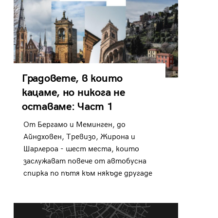
Градовете, в които
кацаме, но никога не
оставаме: Част 1
От Бергамо и Меминген, до
Айндховен, Тревизо, Жирона и
Шарлероа - шест места, които
заслужават повече от автобусна
спирка по пътя към някъде другаде