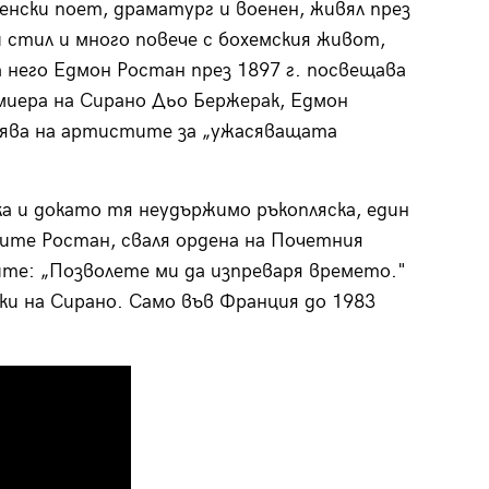
енски поет, драматург и военен, живял през
и стил и много повече с бохемския живот,
него Едмон Ростан през 1897 г. посвещава
иера на Сирано Дьо Бержерак, Едмон
инява на артистите за „ужасяващата
а и докато тя неудържимо ръкопляска, един
ите Ростан, сваля ордена на Почетния
мите: „Позволете ми да изпреваря времето."
ки на Сирано. Само във Франция до 1983