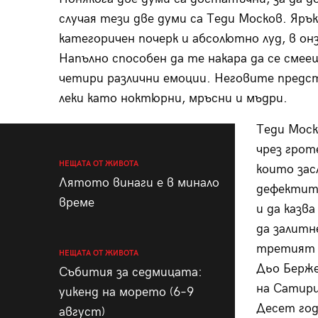
случая тези две думи са Теди Москов. Ярък
категоричен почерк и абсолютно луд, в онз
Напълно способен да те накара да се смее
четири различни емоции. Неговите предста
леки като ноктюрни, мръсни и мъдри.
Теди Моск
чрез грот
НЕЩАТА ОТ ЖИВОТА
които зас
Лятото винаги е в минало
дефектите
време
и да казв
да залитн
третият 
НЕЩАТА ОТ ЖИВОТА
Дьо Берже
Събития за седмицата:
на Сатири
уикенд на морето (6–9
Десет год
август)