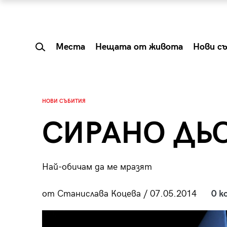
Места
Нещата от живота
Нови с
НОВИ СЪБИТИЯ
СИРАНО ДЬ
Най-обичам да ме мразят
от Станислава Коцева / 07.05.2014
0 к
 Shareable:
Summer Prelude: ка
лги вечери и
започва лятото в 