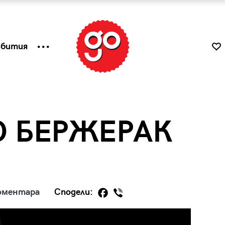
ъбития
О БЕРЖЕРАК
оментара
Сподели:
к
Tender is the Wine – Какво
чаша
се пие на Лазурния бряг