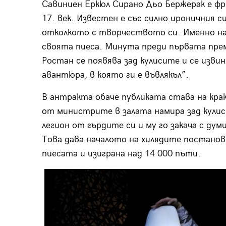
Савиниен Еркюл Сирано Дьо Бержерак е фр
17. век. Известен е със силно ироничния с
отколкото с творчеството си. Именно на 
своята пиеса. Минута преди първата прем
Ростан се появява зад кулисите и се изв
авантюра, в която ги е въвлякъл”.
В антракта обаче публиката става на крак
от министрите в залата намира зад кулис
легион от гърдите си и му го закача с ду
Това дава началото на хилядите постанов
пиесата и изиграна над 14 000 пъти.