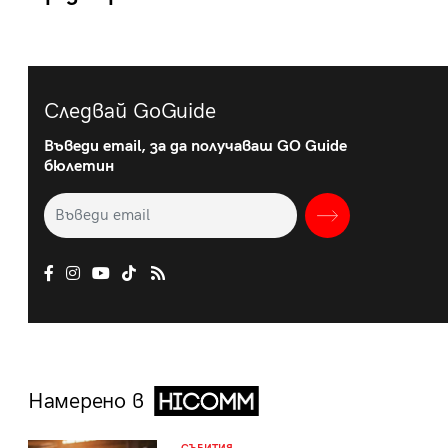
Следвай GoGuide
Въведи email, за да получаваш GO Guide
бюлетин
Намерено в