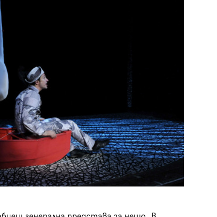
29
/29
обиеш генерална представа за нещо. В