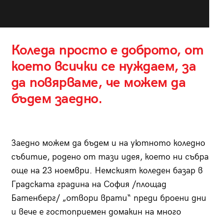
Коледа просто е доброто, от
което всички се нуждаем, за
да повярваме, че можем да
бъдем заедно.
Заедно можем да бъдем и на уютното коледно
събитие, родено от тази идея, което ни събра
още на 23 ноември. Немският коледен базар в
Градската градина на София /площад
Батенберг/ „отвори врати“ преди броени дни
и вече е гостоприемен домакин на много