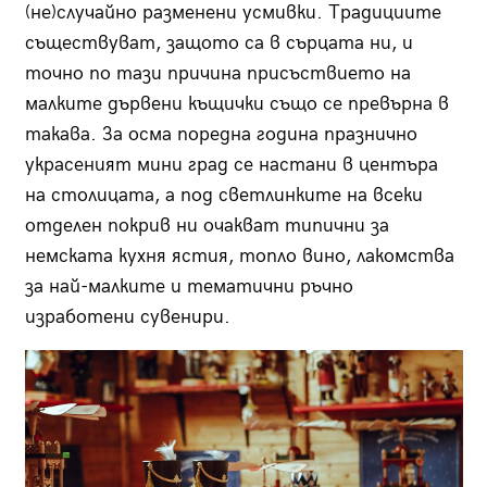
(не)случайно разменени усмивки. Традициите
съществуват, защото са в сърцата ни, и
точно по тази причина присъствието на
малките дървени къщички също се превърна в
такава. За осма поредна година празнично
украсеният мини град се настани в центъра
на столицата, а под светлинките на всеки
отделен покрив ни очакват типични за
немската кухня ястия, топло вино, лакомства
за най-малките и тематични ръчно
изработени сувенири.