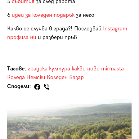
5
събития
за след работа
6
идеи за коледен подарък
за него
Какво се случва в града?! Последвай
Instagram
профила ни
и разбери пръв
Тагове:
градска култура
какво ново
mirmasta
Коледа
Немски Коледен Базар
Сподели: