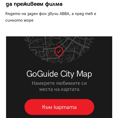
да преживеем филма
Където на заден фон звучи ABBA, а пред теб е
синьото море