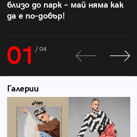
близо до парк – май няма как
да е по-добър!
01
/ 04
Галерии