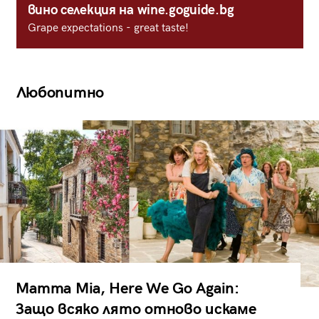
вино селекция на wine.goguide.bg
Grape expectations - great taste!
Любопитно
Mamma Mia, Here We Go Again:
Защо всяко лято отново искаме