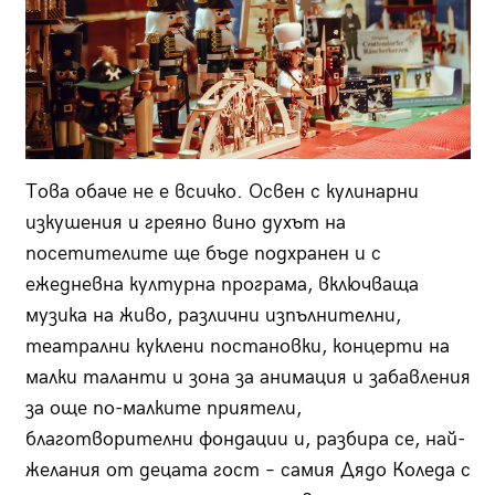
Това обаче не е всичко. Освен с кулинарни
изкушения и греяно вино духът на
посетителите ще бъде подхранен и с
ежедневна културна програма, включваща
музика на живо, различни изпълнителни,
театрални куклени постановки, концерти на
малки таланти и зона за анимация и забавления
за още по-малките приятели,
благотворителни фондации и, разбира се, най-
желания от децата гост – самия Дядо Коледа с