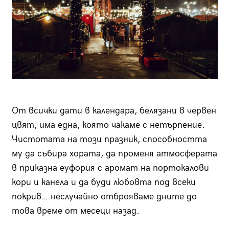
От всички дати в календара, белязани в червен
цвят, има една, която чакаме с нетърпение.
Чистотата на този празник, способността
му да събира хората, да променя атмосферата
в приказна еуфория с аромат на портокалови
кори и канела и да буди любовта под всеки
покрив… неслучайно отброяваме дните до
това време от месеци назад.