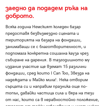
заедно да подадем ръка на
доброто.
Всяка година Немският коледен базар
предоставя безвъзмездно сцената и
територията на базара на фондации,
занимаващи се с благотворителност, и
подпомага конкретна социална кауза чрез
събиране на дарения. В тазгодишното му
издание участие ще вземат 15 различни
фондации, сред които I Can Too, Звезда на
надеждата и Майко мила!. Нека отворим
сърцата си и направим празника още по-
топъл, давайки частица сила и вяра на тези
от нас, които са в неравностойно положение,