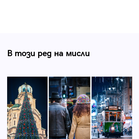
В този ред на мисли