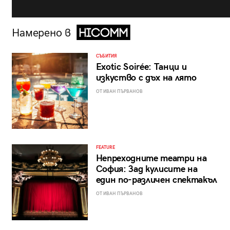
Намерено в
СЪБИТИЯ
Exotic Soirée: Танци и
изкуство с дъх на лято
ОТ ИВАН ПЪРВАНОВ
FEATURE
Непреходните театри на
София: Зад кулисите на
един по-различен спектакъл
ОТ ИВАН ПЪРВАНОВ