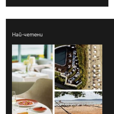
Най-четени