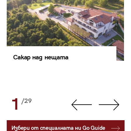
Сакар над нещата
1
/29
Избери от специалната ни Go Guide