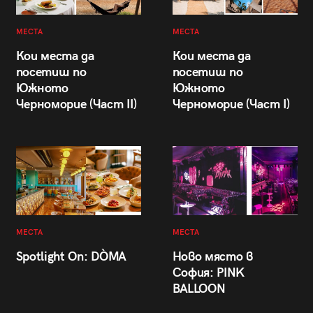
МЕСТА
МЕСТА
Кои места да
Кои места да
посетиш по
посетиш по
Южното
Южното
Черноморие (Част II)
Черноморие (Част I)
МЕСТА
МЕСТА
Spotlight On: DÒMA
Ново място в
София: PINK
BALLOON