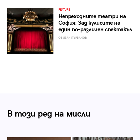
FEATURE
Непреходните театри на
София: Зад кулисите на
един по-различен спектакъл
ОТ ИВАН ПЪРВАНОВ
В този ред на мисли