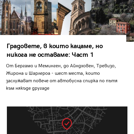
Градовете, в които кацаме, но
никога не оставаме: Част 1
От Бергамо и Меминген, до Айндховен, Тревизо,
Жирона и Шарлероа - шест места, които
заслужават повече от автобусна спирка по пътя
към някъде другаде