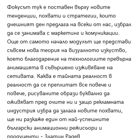
Фокусът тук е поставен върху новите
тенденции, похвати и стратегии, които
днешният ден предлага на всеки от нас, избрал
да се занимава с маркетинг и комуникации.
Още от самото начало модулът ще представи
съвсем нова теория на визуалното изкуство,
което благодарение на технологиите превърна
анимацията в съвършено изживяване на
сетивата. Каква е тайната реалност в
реалност да се преплитат все повече и
повече, рисуваните образи буквално да
оживяват пред очите ни и защо рекламната
индустрия избра да залага новите похвати,
ще ни разкаже един от най-успешните
български анимационни режисьори и
продуценти – Златин Радев.