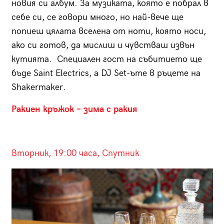
новия си албум. За музиката, която е побрал в
себе си, се говори много, но най-вече ще
попиеш цялата вселена от ноти, която носи,
ако си готов, да мислиш и чувстваш извън
кутията. Специален гост на събитието ще
бъде Saint Electrics, а DJ Set-ъте в ръцете на
Shakermaker.
Ракиен кръжок – зима с ракия
Вторник, 19:00 часа, Спутник