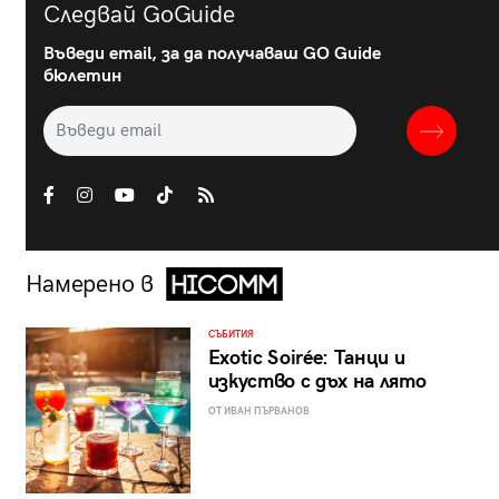
Следвай GoGuide
Въведи email, за да получаваш GO Guide
бюлетин
Намерено в
СЪБИТИЯ
Exotic Soirée: Танци и
изкуство с дъх на лято
ОТ ИВАН ПЪРВАНОВ