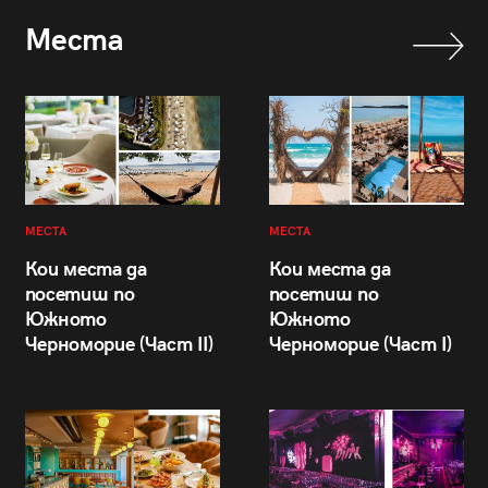
Места
МЕСТА
МЕСТА
Кои места да
Кои места да
посетиш по
посетиш по
Южното
Южното
Черноморие (Част II)
Черноморие (Част I)