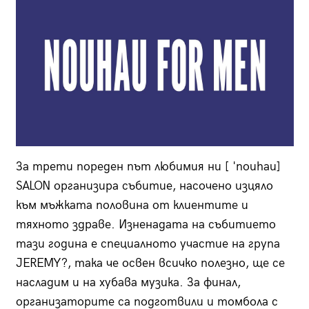
За трети пореден път любимия ни [ 'nouhau]
SALON организира събитие, насочено изцяло
към мъжката половина от клиентите и
тяхното здраве. Изненадата на събитието
тази година е специалното участие на група
JEREMY?, така че освен всичко полезно, ще се
насладим и на хубава музика. За финал,
организаторите са подготвили и томбола с