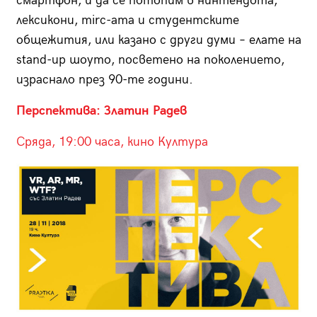
смартфон, и да се потопим в нинтендота,
лексикони, mirc-ата и студентските
общежития, или казано с други думи – елате на
stand-up шоуто, посветено на поколението,
израснало през 90-те години.
Перспектива: Златин Радев
Сряда, 19:00 часа, кино Култура