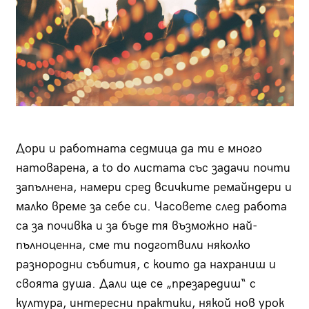
Дори и работната седмица да ти е много
натоварена, а to do листата със задачи почти
запълнена, намери сред всичките ремайндери и
малко време за себе си. Часовете след работа
са за почивка и за бъде тя възможно най-
пълноценна, сме ти подготвили няколко
разнородни събития, с които да нахраниш и
своята душа. Дали ще се „презаредиш“ с
култура, интересни практики, някой нов урок