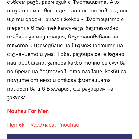
съвсем разбираем език с Флотацията. Ако
този термин все още нищо не ти говори, ние
ще ти дадем начален жокер – Флотацията е
терапия в хай-тек капсула за безтегловно
плаване за медитация, възстановяване на
тялото и изследване на възможностите на
съзнанието и ума. Това, разбира се, е казано
най-обобщено, затова какво точно се случва
по време на безтегловното плаване, какви са
ползите от него и откога флотацията
присъства и в България, ще разберем на
закуска.
Nouhau For Men
Петък, 19:00 часа, [‘nouhau]