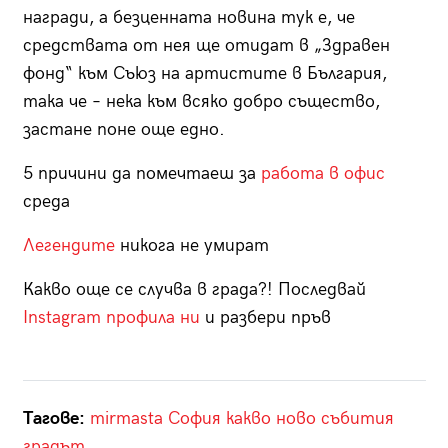
награди, а безценната новина тук е, че
средствата от нея ще отидат в „Здравен
фонд“ към Съюз на артистите в България,
така че – нека към всяко добро същество,
застане поне още едно.
5 причини да помечтаеш за
работа в офис
среда
Легендите
никога не умират
Какво още се случва в града?! Последвай
Instagram профила ни
и разбери пръв
Тагове:
mirmasta
София
какво ново
събития
градът