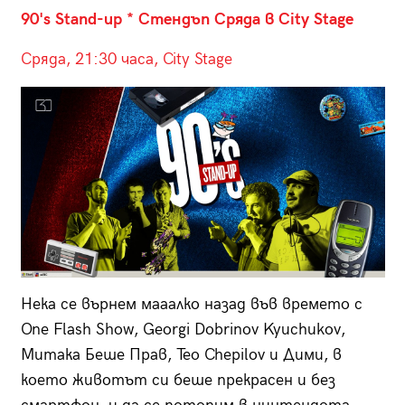
90's Stand-up * Стендъп Сряда в City Stage
Сряда, 21:30 часа, City Stage
Нека се върнем мааалко назад във времето с
One Flash Show, Georgi Dobrinov Kyuchukov,
Митака Беше Прав, Teo Chepilov и Дими, в
което животът си беше прекрасен и без