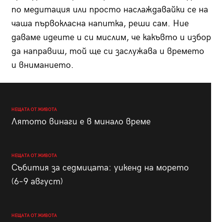
по медитация или просто наслаждавайки се на
чаша първокласна напитка, реши сам. Ние
даваме идеите и си мислим, че какъвто и избор
да направиш, той ще си заслужава и времето
и вниманието.
НЕЩАТА ОТ ЖИВОТА
Лятото винаги е в минало време
НЕЩАТА ОТ ЖИВОТА
Събития за седмицата: уикенд на морето
(6–9 август)
НЕЩАТА ОТ ЖИВОТА