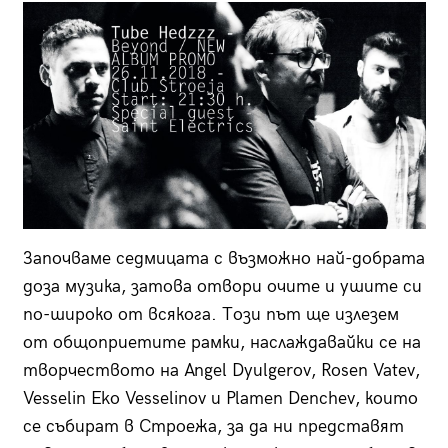
Започваме седмицата с възможно най-добрата
доза музика, затова отвори очите и ушите си
по-широко от всякога. Този път ще излезем
от общоприетите рамки, наслаждавайки се на
творчеството на Angel Dyulgerov, Rosen Vatev,
Vesselin Eko Vesselinov и Plamen Denchev, които
се събират в Строежа, за да ни представят