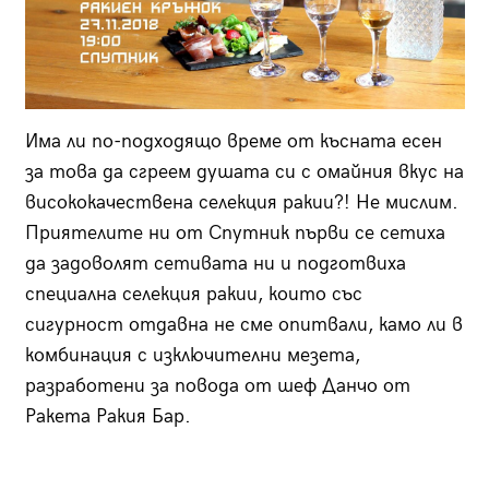
Има ли по-подходящо време от късната есен
за това да сгреем душата си с омайния вкус на
висококачествена селекция ракии?! Не мислим.
Приятелите ни от Спутник първи се сетиха
да задоволят сетивата ни и подготвиха
специална селекция ракии, които със
сигурност отдавна не сме опитвали, камо ли в
комбинация с изключителни мезета,
разработени за повода от шеф Данчо от
Ракета Ракия Бар.