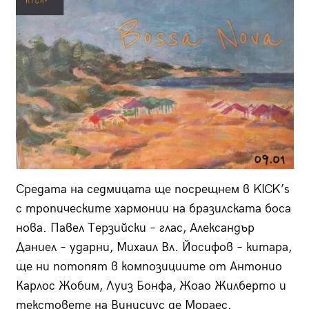
Средата на седмицата ще посрещнем в KICK’s
с тропическите хармонии на бразилската боса
нова. Павел Терзийски – глас, Александър
Даниел – ударни, Михаил Вл. Йосифов – китара,
ще ни потопят в композициите от Антонио
Карлос Жобим, Луиз Бонфа, Жоао Жилберто и
текстовете на Винисиус де Мораес.