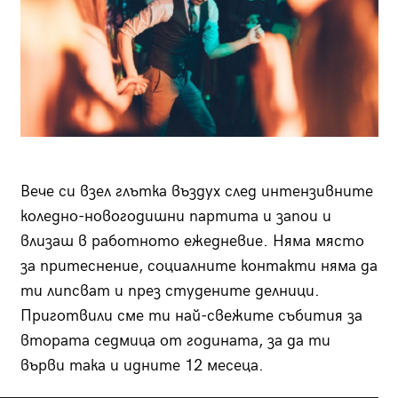
Вече си взел глътка въздух след интензивните
коледно-новогодишни партита и запои и
влизаш в работното ежедневие. Няма място
за притеснение, социалните контакти няма да
ти липсват и през студените делници.
Приготвили сме ти най-свежите събития за
втората седмица от годината, за да ти
върви така и идните 12 месеца.