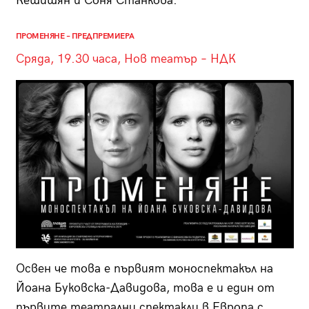
Кешишян и Соня Станкова.
ПРОМЕНЯНЕ – ПРЕДПРЕМИЕРА
Сряда, 19.30 часа, Нов театър – НДК
Освен че това е първият моноспектакъл на
Йоана Буковска-Давидова, това е и един от
първите театрални спектакли в Европа с