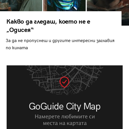
Какво да гледаш, което не е
„Одисея“
За да не пропуснеш и другите интересни заглавия
по кината