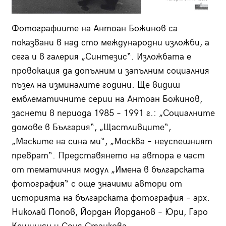
Фотографиите на Антоан Божинов са
показвани в над сто международни изложби, а
сега и в галерия „Синтезис“. Изложбата е
провокация да допълним и запълним социалния
пъзел на изминалите години. Ще видиш
емблематичните серии на Антоан Божинов,
заснети в периода 1985 – 1991 г.: „Социалните
домове в България“, „Щастливците“,
„Маските на сина ми“, „Москва – неуспешният
преврат“. Представянето на автора е част
от тематичния модул „Имена в българската
фотография“ с още значими автори от
историята на българската фотография – арх.
Николай Попов, Йордан Йорданов – Юри, Гаро