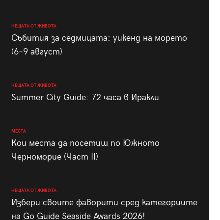
НЕЩАТА ОТ ЖИВОТА
Събития за седмицата: уикенд на морето
(6–9 август)
НЕЩАТА ОТ ЖИВОТА
Summer City Guide: 72 часа в Иракли
МЕСТА
Кои места да посетиш по Южното
Черноморие (Част II)
НЕЩАТА ОТ ЖИВОТА
Избери своите фаворити сред категориите
на Go Guide Seaside Awards 2026!