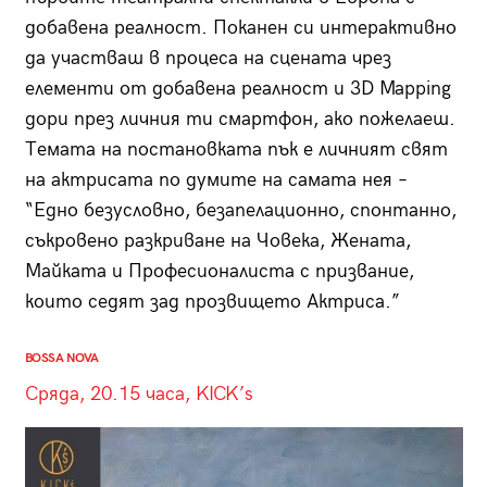
добавена реалност. Поканен си интерактивно
да участваш в процеса на сцената чрез
елементи от добавена реалност и 3D Mapping
дори през личния ти смартфон, ако пожелаеш.
Темата на постановката пък е личният свят
на актрисата по думите на самата нея –
“Едно безусловно, безапелационно, спонтанно,
съкровено разкриване на Човека, Жената,
Майката и Професионалиста с призвание,
които седят зад прозвището Актриса.”
BOSSA NOVA
Сряда, 20.15 часа, KICK’s