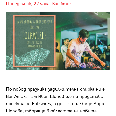
Понеделник, 22 часа, Bar Amok
По повод празника задължителна спирка ни е
Bar Amok. Там Иван Шопов ще ни представи
проекта си Folkwires, а до него ще бъде Лора
Шопова, творяща в областта на новите