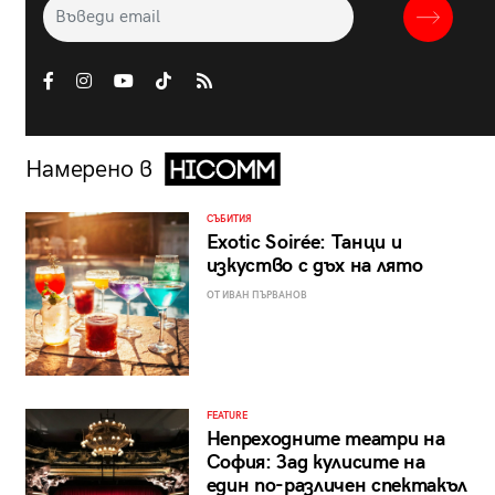
Намерено в
СЪБИТИЯ
Exotic Soirée: Танци и
изкуство с дъх на лято
ОТ ИВАН ПЪРВАНОВ
FEATURE
Непреходните театри на
София: Зад кулисите на
един по-различен спектакъл