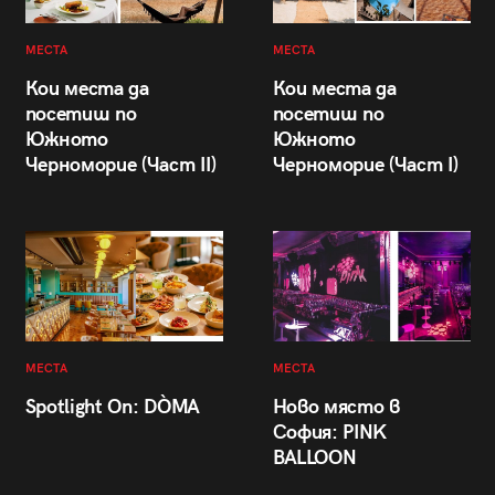
МЕСТА
МЕСТА
Кои места да
Кои места да
посетиш по
посетиш по
Южното
Южното
Черноморие (Част II)
Черноморие (Част I)
МЕСТА
МЕСТА
Spotlight On: DÒMA
Ново място в
София: PINK
BALLOON