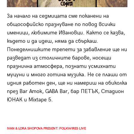
За начало на седмицата сме поканени на
общософийско празнуване по повод всички
именици, любимите Ивановци. Както се казва,
където и да идеш, няма да сбъркаш.
Понеделнишките трепети за забавление ще ни
разведат из столичните барове, носещи
празнична атмосфера, познати усмихнати
муцуни и много готина музика. Не се плаши от
идния работен ден, ще ни намериш на обиколка
през Bar Amok, GABA Bar, бар ПЕТЪК, Стадион
ЮНАК и Mixtape 5.
IVAN & LORA SHOPOVA PRESENT: FOLKWIRES LIVE