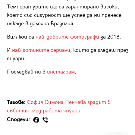
Температурите ще са гарантирано високи,
което със сигурност ще успее да ни пренесе
някъде в далечна Бразилия.
Виж кои са
най-добрите фотографи
за 2018.
И
най-готините сериали
, които да гледаш през
януари.
Последвай ни в
инстаграм
.
Тагове:
София
Симона Пенчева
градът
5
събития след работа
януари
Сподели: