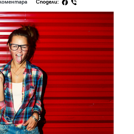
 коментара
Сподели:
29
/29