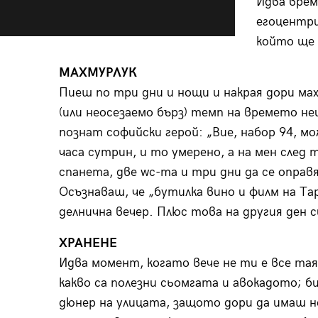
Идва врем
егоцентри
който ще 
МАХМУРЛУК
Пиеш по три дни и нощи и накрая дори ма
(или неосезаемо бърз) темп на времето н
познат софийски герой: „Вие, набор 94, мо
часа сутрин, и то умерено, а на мен след
спанета, две wc-та и три дни да се оправя
Осъзнаваш, че „бутилка вино и филм на Та
делнична вечер. Плюс това на другия ден с
ХРАНЕНЕ
Идва момент, когато вече не ти е все тая
какво са полезни сьомгата и авокадото; б
дюнер на улицата, защото дори да имаш н