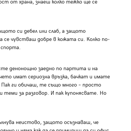
т от храна, знаеш колко тежко ще се
ащото си дебел или слаб, а защото
а се чувстваш добре в кожата си. Колко по-
 спорта.
 сте денонощно заедно по партита и на
ечето имат сериозна връзка, бачкат и имате
 Пак ги обичаш, те също много – просто
 теми за разговор. И пак купонясвате. Но
лнува неистово, защото осъзнаваш, че
янно и няма как да се примириш да си офис