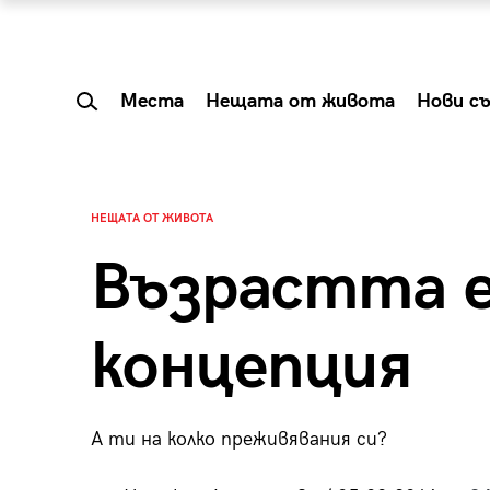
Места
Нещата от живота
Нови с
НЕЩАТА ОТ ЖИВОТА
Възрастта е
концепция
А ти на колко преживявания си?
 Shareable:
Summer Prelude: ка
лги вечери и
започва лятото в 