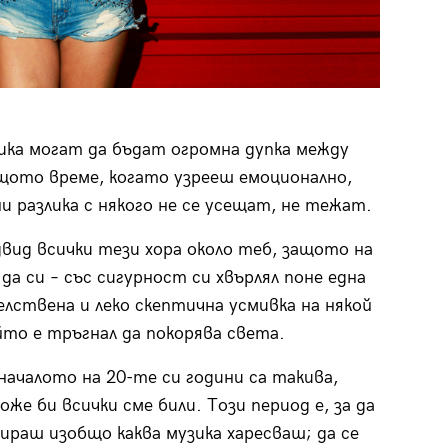
лика могат да бъдат огромна дупка между
ъщото време, когато узрееш емоционално,
ни разлика с някого не се усещат, не тежат.
вид всички тези хора около теб, защото на
 да си – със сигурност си хвърлял поне една
лствена и леко скептична усмивка на някой
ойто е тръгнал да покорява света.
началото на 20-те си години са такива,
оже би всички сме били. Този период е, за да
ираш изобщо каква музика харесваш; да се