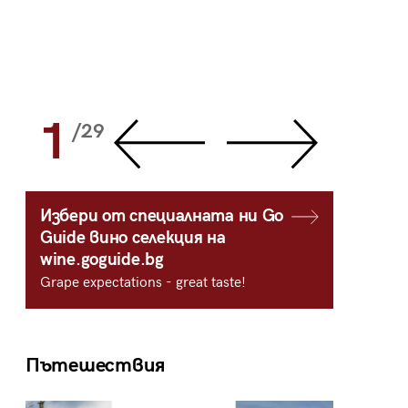
1
2
/29
/
Избери от специалната ни Go
Guide вино селекция на
wine.goguide.bg
Grape expectations - great taste!
Пътешествия