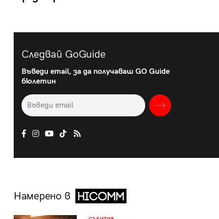
Следвай GoGuide
Въведи email, за да получаваш GO Guide
бюлетин
Намерено в