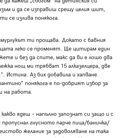
е да кажеш „сбогом“ на детинския си
зъм и да се изправиш срещу целия шит,
ти се излива понякога.
хмурлукът ти прощава. Докато с бавния
ещата леко се променят. Ще цитирам един
жете и без да спите, макс да ви е лошо два
 тежка нощ ми трябват 15 алказелцера, две
". Истина. Аз бих добавила и хапване.
рантино“ понякога е по-добрият избор за
и на работа.
 какво ядеш – напълно запознат си защо и с
и пропуснал гнусното парче пица/баничка/
еистово желание за задоволяване на така