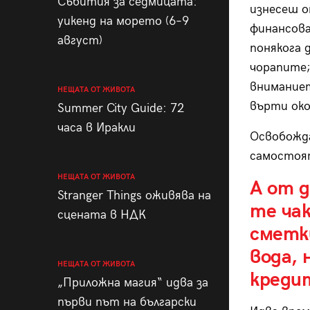
Събития за седмицата:
изнесеш о
уикенд на морето (6–9
финансов
август)
понякога 
чорапите;
вниманиет
НЕЩАТА ОТ ЖИВОТА
върти око
Summer City Guide: 72
часа в Иракли
Освобожд
самостоя
НЕЩАТА ОТ ЖИВОТА
А от д
Stranger Things оживява на
те чак
сцената в НДК
сметк
вода, 
НЕЩАТА ОТ ЖИВОТА
креди
„Приложна магия“ идва за
първи път на български