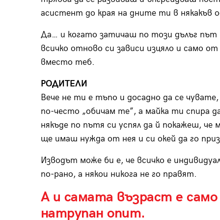
асистент до края на дните ти в някакъв о
Да… и когато затичаш по този дълъг път 
всичко отново си зависи изцяло и само от
вместо теб.
РОДИТЕЛИ
Вече не ти е тъпо и досадно да се чувате
по-често „обичам те”, а майка ти спира д
някъде по пътя си успял да й покажеш, че 
ще имаш нужда от нея и си окей да го при
Изводът може би е, че всичко е индивидуал
по-рано, а някои никога не го правят.
А и самата възраст е само 
натрупан опит.