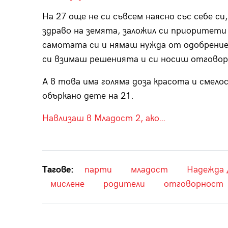
На 27 още не си съвсем наясно със себе си,
здраво на земята, заложил си приоритети 
самотата си и нямаш нужда от одобрениет
си взимаш решенията и си носиш отговор
А в това има голяма доза красота и смелост
объркано дете на 21.
Навлизаш в Младост 2, ако…
Тагове:
парти
младост
Надежда
мислене
родители
отговорност