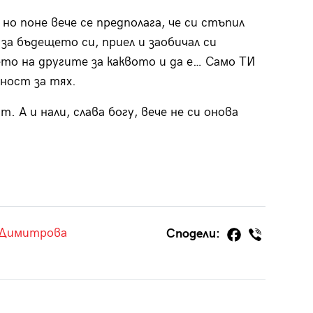
 но поне вече се предполага, че си стъпил
за бъдещето си, приел и заобичал си
о на другите за каквото и да е… Само ТИ
ност за тях.
. А и нали, слава богу, вече не си онова
 Димитрова
Сподели: