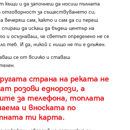
т къщи и да започнеш да носиш пълната
а отговорност за съществуването си;
да вечеряш сам, както и сам да си переш
 спираш да искаш да бъдеш център на
о и осъзнаваш, че светът определено не се
ло теб. И да, никой с нищо не ти е длъжен.
аваш се от всичко и ставаш
телен.
ругата страна на реката не
ат розови еднорози, а
ите за телефона, топлата
наема и вноската по
тната ти карта.