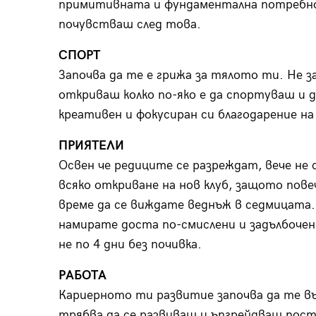
примитивната и фундаментална потребнос
почувстваш след това.
СПОРТ
Започва да те е грижа за тялото ти. Не з
откриваш колко по-яко е да спортуваш и д
креативен и фокусиран си благодарение на
ПРИЯТЕЛИ
Освен че редиците се разреждат, вече не
всяко откриване на нов клуб, защото пов
време да се виждате веднъж в седмицата.
намирате доста по-смислени и задълбочени
не по 4 дни без почивка.
РАБОТА
Кариерното ти развитие започва да те въ
трябва да се развиваш и ъпгрейдваш посто