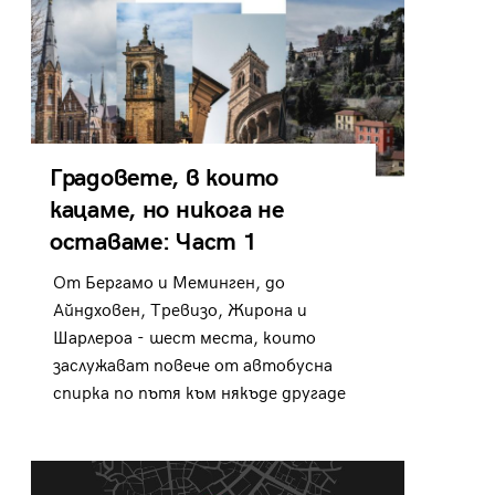
Градовете, в които
кацаме, но никога не
оставаме: Част 1
От Бергамо и Меминген, до
Айндховен, Тревизо, Жирона и
Шарлероа - шест места, които
заслужават повече от автобусна
спирка по пътя към някъде другаде