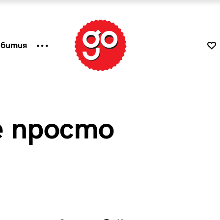
ъбития
 просто
к
Tender is the Wine – Какво
чаша
се пие на Лазурния бряг