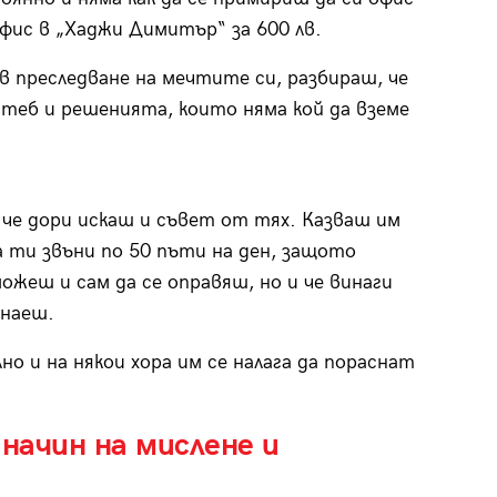
фис в „Хаджи Димитър“ за 600 лв.
в преследване на мечтите си, разбираш, че
 теб и решенията, които няма кой да вземе
, че дори искаш и съвет от тях. Казваш им
а ти звъни по 50 пъти на ден, защото
можеш и сам да се оправяш, но и че винаги
знаеш.
но и на някои хора им се налага да пораснат
начин на мислене и