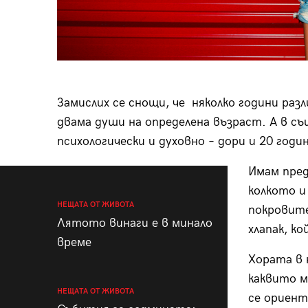
Замислих се снощи, че няколко години раз
двама души на определена възраст. А в с
психологически и духовно – дори и 20 годи
Имам пред
колкото и
НЕЩАТА ОТ ЖИВОТА
покровите
Лятото винаги е в минало
хлапак, к
време
Хората в 
каквито м
НЕЩАТА ОТ ЖИВОТА
се ориент