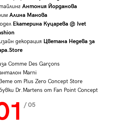
тайлинг
Антония Йорданова
рим
Алина Манова
одел
Екатерина Куцарева @ Ivet
ashion
изайн декорация
Цветана Недева за
apa.Store
иза Comme Des Garçons
анталон Marni
вете от Plus Zero Concept Store
бувки Dr.Martens от Fan Point Concept
01
/ 05