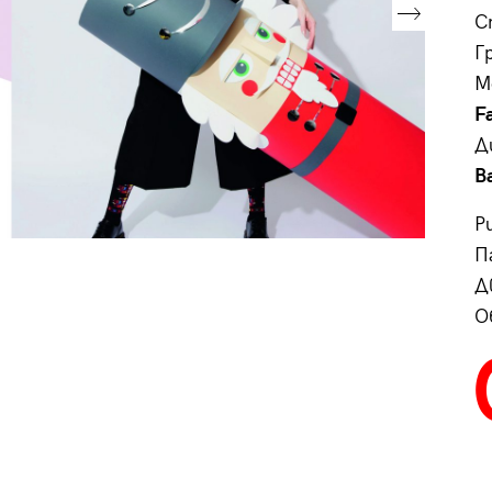
С
Г
М
F
Д
B
Р
П
Д
О