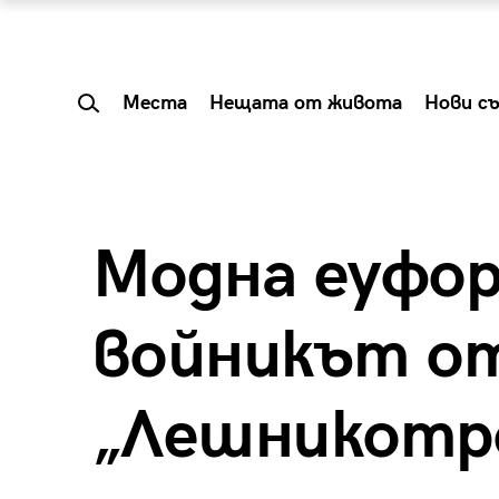
Места
Нещата от живота
Нови с
Модна еуфор
войникът о
„Лешникотр