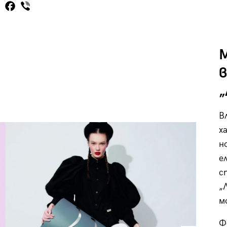
:
М
В
х
н
е
с
„
м
Ф