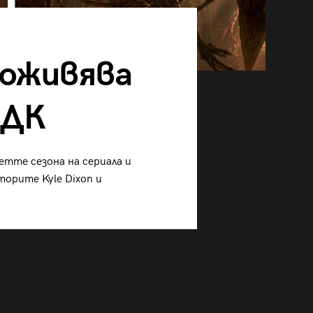
s оживява
НДК
етте сезона на сериала и
орите Kyle Dixon и