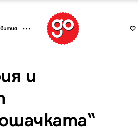
ъбития
ия и
т
ошачката“