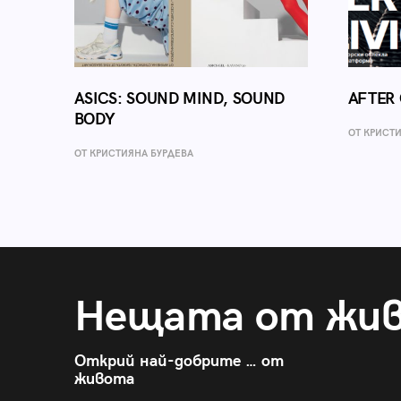
ASICS: SOUND MIND, SOUND
AFTER 
BODY
ОТ КРИСТ
ОТ КРИСТИЯНА БУРДЕВА
Нещата от жи
Открий най-добрите … от
живота