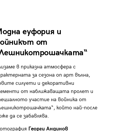
одна еуфория и
войникът от
„Лешникотрошачката“
лизаме в приказна атмосфера с
арактерната за сезона оп арт вълна,
овите силуети и декоративни
лементи от наближаващата пролет и
пециалното участие на войника от
Лешникотрошачката“, който най-после
оже да се забавлява.
отография
Георги Андинов