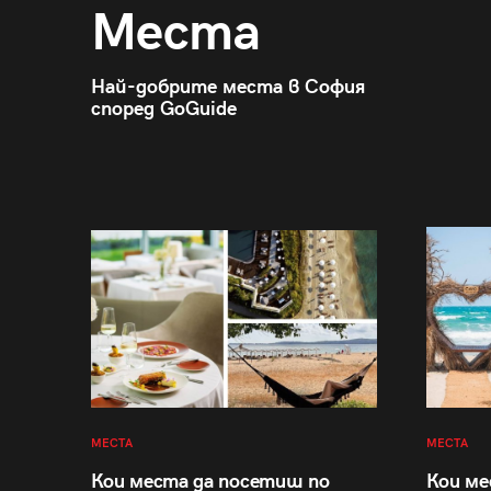
Места
Най-добрите места в София
според GoGuide
МЕСТА
МЕСТА
Кои места да посетиш по
Кои ме