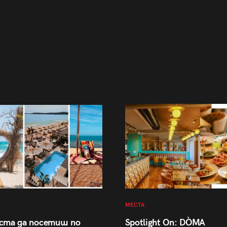
МЕСТА
Spotlight On: DÒMA
ста да посетиш по