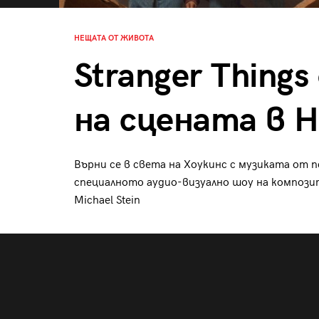
НЕЩАТА ОТ ЖИВОТА
Stranger Thing
на сцената в 
Върни се в света на Хоукинс с музиката от п
специалното аудио-визуално шоу на композит
Michael Stein